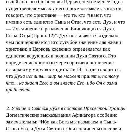
своей апологи богословия Церкви, тем не менее, одна
существенная мысль у него проскальзывает, когда он
говорит, что христиане — это те, кто “знают, что
именно есть единство Сына и Отца, что есть Дух, и что
— Их единение и различение Единяющихся Духа,
Сына, Отца (Прош. 12)”. Дух поставляется отдельно,
чем подчеркивается Его сугубое значение для жизни
христиан; и Церковь косвенно определяется как
единство верующих в познании Духа Святого. Это
определение христиан через противопоставление
остальному миру восходит к Ин 14:17, где говорится,
что
Духа истины... мир не может принять, потому
что... не знает Его; а вы знаете Его, ибо Он с вами
пребывает
.
2. Учение о Святом Духе в составе Пресвятой Троицы
Догматические высказывания Афинагора особенно
замечательны: “Ибо как Бога мы называем и Сына-
Слово Его, и Духа Святого. Они соединены по силе и