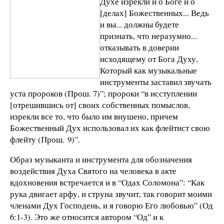
Духе изрекли и о Боге и о
[делах] Божественных... Ведь
и вы... должны будете
признать, что неразумно...
отказывать в доверии
исходящему от Бога Духу,
Который как музыкальные
инструменты заставил звучать
уста пророков (Прош. 7)”; пророки “в исступлении
[отрешившись от] своих собственных помыслов,
изрекли все то, что было им внушено, причем
Божественный Дух использовал их как флейтист свою
флейту (Прош. 9)”.
Образ музыканта и инструмента для обозначения
воздействия Духа Святого на человека в акте
вдохновения встречается и в “Одах Соломона”: “Как
рука двигает арфу, и струна звучит, так говорит моими
членами Дух Господень, и я говорю Его любовью” (Од
6:1-3). Это же относится автором “Од” и к