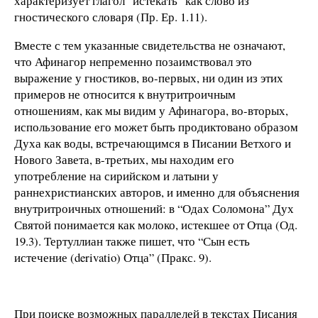
характеризует глагол “истекать” как слово из
гностического словаря (Пр. Ер. 1.11).
Вместе с тем указанные свидетельства не означают,
что Афинагор непременно позаимствовал это
выражение у гностиков, во-первых, ни один из этих
примеров не относится к внутритроичным
отношениям, как мы видим у Афинагора, во-вторых,
использование его может быть продиктовано образом
Духа как воды, встречающимся в Писании Ветхого и
Нового Завета, в-третьих, мы находим его
употребление на сирийском и латыни у
раннехристианских авторов, и именно для объяснения
внутритроичных отношений: в “Одах Соломона” Дух
Святой понимается как молоко, истекшее от Отца (Од.
19.3). Тертуллиан также пишет, что “Сын есть
истечение (derivatio) Отца” (Пракс. 9).
При поиске возможных параллелей в текстах Писания