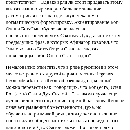
присутствует”
. Однако вряд ли стоит придавать этому
высказыванию чрезмерно большое значение,
рассматривая его как отдельную чеканную
догматическую формулировку. Акцентирование Бог-
Отец и Бог-Сын обусловлено здесь не
противопоставлением их Святому Духу, а контекстом
предыдущих фраз, в которых Афинагор говорил, что
“мы мыслим о Боге-Отце и Сыне не так, как
стихотворцы... ибо Отец и Сын — одно”.
Немаловажно отметить, что в ряде рукописей в этом
месте встречается другой вариант чтения: legontas
theon patera kai uion theon kai pneuma agion, который
можно перевести как “говорящих, что Бог (есть) Отец,
Бог (есть) Сын и Дух Святой…”, в таком случае еще
лучше видно, что опускание в третий раз слова theon не
означает умаления божественности Духа, но
обусловлено ритмикой речи, к тому же оно излишне,
поскольку из общего контекста фразы очевидно, что
для апологета Дух Святой также – Бог, и он прямо