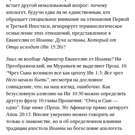
встает другой немаловажный вопрос: почему
апологет, будучи едва ли не единственным, кто
обращает специальное внимание на отношения Первой
и Третьей Ипостаси, игнорирует терминологическое
осмысление этих отношений, представленное в
Евангелии от Иоанна:
Духа истины, Который от
Отца исходит
(Ин 15:26)?
Знал ли вообще Афинагор Евангелие от Иоанна? Ни
Преображенский, ни Муравьев не выделяют Прош. 10:
“Чрез Сына возникло все как цитату Ин 1:3:
Все чрез
Него начало быть
”, несмотря на дословное
совпадение, что, на наш взгляд, ошибочно. Как
безусловную аллюзию на Ин 10:30 можно определить
другую фразу 10 главы Прошения: “Отец и Сын —
одно”. Еще ниже (Прош. 36) Афинагор прямо цитирует
Апок 20:13. Вполне уверенно можно говорить не
только о знакомстве, но и об определенном влиянии
традиции апостола Иоанна на богословие апологета.