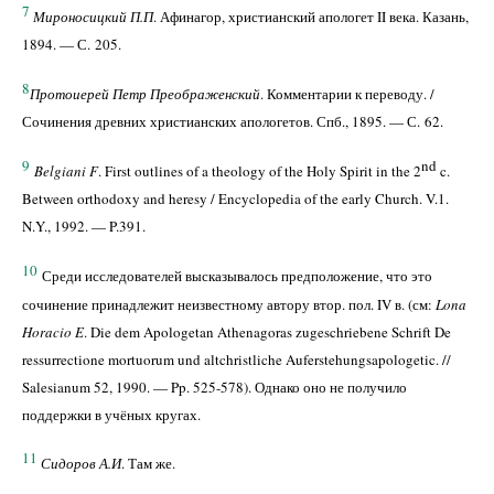
7
Мироносицкий П.П
. Афинагор, христианский апологет II века. Казань,
1894. — С. 205.
8
Протоиерей Петр Преображенский
. Комментарии к переводу. /
Сочинения древних христианских апологетов. Спб., 1895. — С. 62.
9
nd
Belgiani F
. First outlines of a theology of the Holy Spirit in the 2
c.
Between orthodoxy and heresy / Encyclopedia of the early Church. V.1.
N.Y., 1992. — P.391.
10
Среди исследователей высказывалось предположение, что это
сочинение принадлежит неизвестному автору втор. пол. IV в. (см:
Lona
Horacio E
. Die dem Apologetan Athenagoras zugeschriebene Schrift De
ressurrectione mortuorum und altchristliche Auferstehungsapologetic. //
Salesianum 52, 1990. — Pp. 525-578). Однако оно не получило
поддержки в учёных кругах.
11
Сидоров А.И
. Там же.