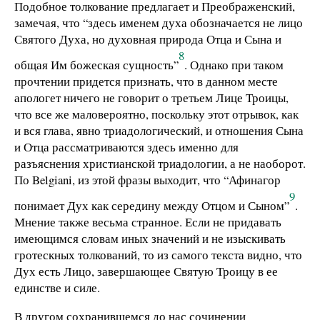
Подобное толкование предлагает и Преображенский,
замечая, что “здесь именем духа обозначается не лицо
Святого Духа, но духовная природа Отца и Сына и
8
общая Им божеская сущность”
. Однако при таком
прочтении придется признать, что в данном месте
апологет ничего не говорит о третьем Лице Троицы,
что все же маловероятно, поскольку этот отрывок, как
и вся глава, явно триадологический, и отношения Сына
и Отца рассматриваются здесь именно для
разъяснения христианской триадологии, а не наоборот.
По Belgiani, из этой фразы выходит, что “Афинагор
9
понимает Дух как середину между Отцом и Сыном”
.
Мнение также весьма странное. Если не придавать
имеющимся словам иных значений и не изыскивать
гротескных толкований, то из самого текста видно, что
Дух есть Лицо, завершающее Святую Троицу в ее
единстве и силе.
В другом сохранившемся до нас сочинении