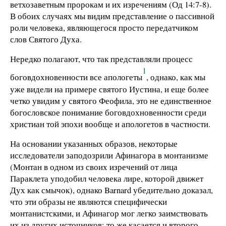
ветхозаветным пророкам и их изречениям (Од 14:7-8).
В обоих случаях мы видим представление о пассивной
роли человека, являющегося просто передатчиком
слов Святого Духа.
Нередко полагают, что так представляли процесс
1
боговдохновенности все апологеты
, однако, как мы
уже видели на примере святого Иустина, и еще более
четко увидим у святого Феофила, это не единственное
богословское понимание боговдохновенности среди
христиан той эпохи вообще и апологетов в частности.
На основании указанных образов, некоторые
исследователи заподозрили Афинагора в монтанизме
(Монтан в одном из своих изречений от лица
Параклета уподобил человека лире, которой движет
Дух как смычок), однако Barnard убедительно доказал,
что эти образы не являются специфически
монтанистскими, и Афинагор мог легко заимствовать
их из других источников; то же касается и второго