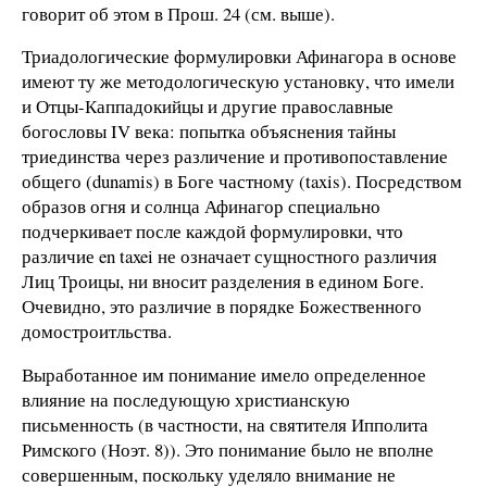
говорит об этом в Прош. 24 (см. выше).
Триадологические формулировки Афинагора в основе
имеют ту же методологическую установку, что имели
и Отцы-Каппадокийцы и другие православные
богословы IV века: попытка объяснения тайны
триединства через различение и противопоставление
общего (dunamis) в Боге частному (taxis). Посредством
образов огня и солнца Афинагор специально
подчеркивает после каждой формулировки, что
различие en taxei не означает сущностного различия
Лиц Троицы, ни вносит разделения в едином Боге.
Очевидно, это различие в порядке Божественного
домостроитльства.
Выработанное им понимание имело определенное
влияние на последующую христианскую
письменность (в частности, на святителя Ипполита
Римского (Ноэт. 8)). Это понимание было не вполне
совершенным, поскольку уделяло внимание не