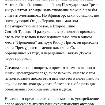
Антиохийский, понимавший под Премудростью Третье
Лицо Святой Троицы, заимствование можно было бы
считать очевидным... Но Афинагор, как и большинство
последующих Отцов Церкви, понимал под
Премудростью не Третье, а Второе Лицо
Святой Троицы. И разделение это апологет проводил
столь сознательно и последовательно, что в одном
месте “Прошения” цитируя Книгу Притч, он приводит
слова Премудрости именно как слова Сына,
обращенные к Отцу, и переданные Святым Духом
через пророков.
Следовательно, говорить о прямом заимствовании из
книги Премудрости вряд ли возможно. Вместе с тем
использование апологетом именно этого слова явно не
случайно: он дважды употребляет его и оба раза для
объяснения соотношения Отца и Духа.
Не лишним представляется рассмотреть употребление
слова aporroia у других раннехристианских авторов.