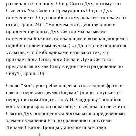
различаются по чину: Отец, Сын и Дух, потому что
Сын есть Ум, Слово и Премудрость Отца, а Дух —
истечение от Отца подобно тому, как свет истекает от
огня (Прош. 24)”; “Впрочем этот, действующий в
пророчествующих, Дух Святой мы называем
истечением Божиим, истекающим и возвращающимся
подобно солнечным лучам. (...) Да и кто не подивится,
услыхав, что безбожниками называют тех, кто
признает Бога Отца, Бога Сына и Духа Святого,
представляя их как Силу в единстве и разделение по
чину? (Прош. 10)”.
Слово “Бог”, употребляющееся в последней фразе в
связи с первыми двумя Лицами Троицы, опускается
перед третьим Лицом. По А.И. Сидорову “подобная
констатация вряд ли полагает, что Афинагор не считал
Святой Дух полноценным Богом, хотя определенный
элемент умаления Его по сравнению с другими
Лицами Святой Троицы у апологета все-таки
4