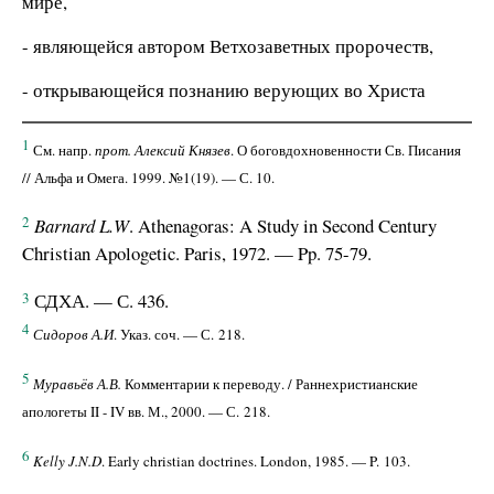
мире,
- являющейся автором Ветхозаветных пророчеств,
- открывающейся познанию верующих во Христа
1
См. напр.
прот. Алексий Князев
. О боговдохновенности Св. Писания
// Альфа и Омега. 1999. №1(19). — С. 10.
2
Barnard L.W
. Athenagoras: A Study in Second Century
Christian Apologetic. Paris, 1972. — Pp. 75-79.
3
СДХА. — С. 436.
4
Сидоров А.И
. Указ. соч. — С. 218.
5
Муравьёв А.В.
Комментарии к переводу. / Раннехристианские
апологеты II - IV вв. М., 2000. — С. 218.
6
Kelly J.N.D
. Early christian doctrines. London, 1985. — P. 103.