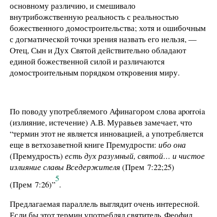
основному различию, и смешивало
внутрибожственную реальность с реальностью
божественного домостроительства; хотя и ошибочным
с догматической точки зрения назвать его нельзя, —
Отец, Сын и Дух Святой действительно обладают
единой божественной силой и различаются
домостроительным порядком откровения миру.
По поводу употребляемого Афинагором слова aporroia
(излияние, истечение) А.В. Муравьев замечает, что
“термин этот не является инновацией, а употребляется
еще в ветхозаветной книге Премудрости:
ибо она
(Премудрость)
есть дух разумный, святой… и чистое
излияние славы Вседержителя
(Прем 7:22;25)
5
(Прем 7:26)”
.
Предлагаемая параллель выглядит очень интересной.
Если бы этот термин употреблял святитель Феофил