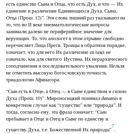
есть единство Сына и Отца, что есть Дух, и что — Их
единение и различение Единяющихся Духа, Сына,
Отца (Прош. 12)”. Эти слова лишний раз указывают на
то, что во II веке пневматологические вопросы
занимали далеко не периферийное значение для
верующих. То, что апологет в этом отрывке свободно
перечисляет Лица Пресв. Троицы в обратном порядке,
означает, что для него Их различение en taxei не
означало, как для святого Иустина, Их иерархического
соподчинения и последовательного умаления. Нельзя
не отметить высокую богословскую точность
триадологии Афинагора.
“Сын есть в Отце, а Отец — в Сыне единством и силою
Духа (Прош. 10)”. Мироносицкий понимал dunamis в
конкретном случае как “существо” или “природа”. И
тогда, согласно ему, эта фраза означает: “Сын
пребывает в Отце и Отец в Сыне по единству и
7
существу Духа, т.е. Божественной Их природы”
.