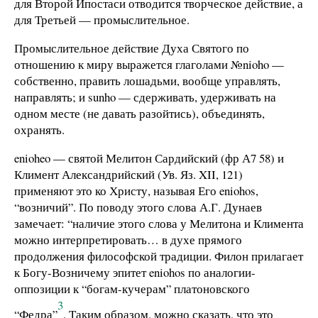
для Второй Ипостаси отводится творческое действие, а
для Третьей — промыслительное.
Промыслительное действие Духа Святого по
отношению к миру выражется глаголами №nioho —
собственно, править лошадьми, вообще управлять,
направлять; и sunho — сдерживать, удерживать на
одном месте (не давать разойтись), объединять,
охранять.
enioheo — святой Мелитон Сардийский (фр А7 58) и
Климент Александрийский (Ув. Яз. XII, 121)
применяют это ко Христу, называя Его eniohos,
“возничий”. По поводу этого слова А.Г. Дунаев
замечает: “наличие этого слова у Мелитона и Климента
можно интерпретировать… в духе прямого
продолжения философской традиции. Филон прилагает
к Богу-Возничему эпитет eniohos по аналогии-
оппозиции к “богам-кучерам” платоновского
3
“Федра”
. Таким образом, можно сказать, что это