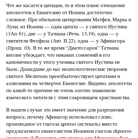
Что же касается цитации, то в этом плане отношение
апологетов к Евангелию от Иоанна достаточно
сложное. При обильном цитировании Матфея, Марка и
Луки, из Иоанна — одна цитата — у святого Иустина
(1Ап 61), две — у Татиана (Речь. 13;19), одна — у
святителя Феофила (Авт. II.22), одна — у Афинагора
(Прош. 10). В то же время “Диатессарон” Татиана
вполне убеждает, что никаких сомнений в его
каноничности у этого ученика святого Иустина не
было. Дошедшие до нас неапологетические творения
святого Мелитона преизбыточествуют цитатами и
аллюзиями на четвертое Евангелие. Видимо, апологеты
по какой-то причине не очень охотно знакомили
языческого читателя с этим сокровищем христианства.
В нашем случае это имеет значение для разрешения
вопроса, почему Афинагор использовал слово,
производное от глагола aporreo (истекать) вместо
предлагаемого евангелистом Иоанном глагола ekporevo
(выводить)? Думается, что aporreo для Афинагора был