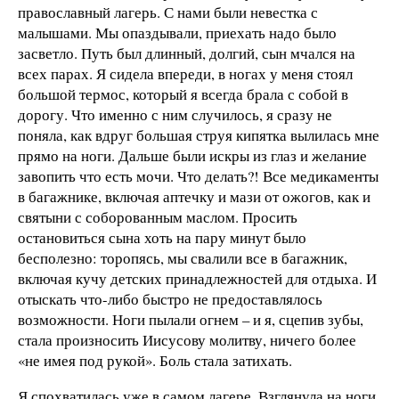
православный лагерь. С нами были невестка с
малышами. Мы опаздывали, приехать надо было
засветло. Путь был длинный, долгий, сын мчался на
всех парах. Я сидела впереди, в ногах у меня стоял
большой термос, который я всегда брала с собой в
дорогу. Что именно с ним случилось, я сразу не
поняла, как вдруг большая струя кипятка вылилась мне
прямо на ноги. Дальше были искры из глаз и желание
завопить что есть мочи. Что делать?! Все медикаменты
в багажнике, включая аптечку и мази от ожогов, как и
святыни с соборованным маслом. Просить
остановиться сына хоть на пару минут было
бесполезно: торопясь, мы свалили все в багажник,
включая кучу детских принадлежностей для отдыха. И
отыскать что-либо быстро не предоставлялось
возможности. Ноги пылали огнем – и я, сцепив зубы,
стала произносить Иисусову молитву, ничего более
«не имея под рукой». Боль стала затихать.
Я спохватилась уже в самом лагере. Взглянула на ноги