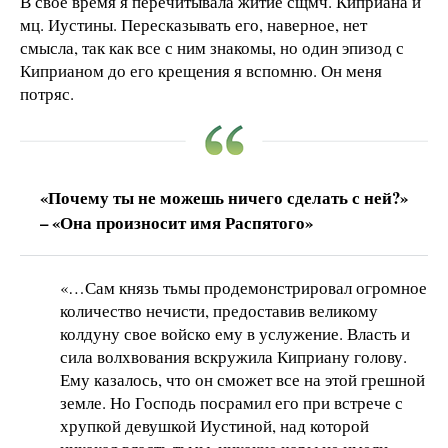
В свое время я перечитывала житие сщмч. Киприана и
мц. Иустины. Пересказывать его, наверное, нет
смысла, так как все с ним знакомы, но один эпизод с
Киприаном до его крещения я вспомню. Он меня
потряс.
«Почему ты не можешь ничего сделать с ней?»
– «Она произносит имя Распятого»
«…Сам князь тьмы продемонстрировал огромное
количество нечисти, предоставив великому
колдуну свое войско ему в услужение. Власть и
сила волхвования вскружила Киприану голову.
Ему казалось, что он сможет все на этой грешной
земле. Но Господь посрамил его при встрече с
хрупкой девушкой Иустиной, над которой