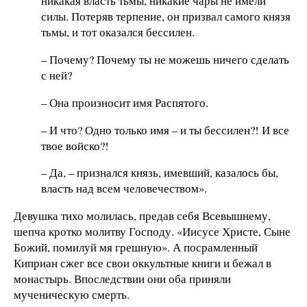
никакая власть тьмы, никакие чары не имели
силы. Потеряв терпение, он призвал самого князя
тьмы, и тот оказался бессилен.
– Почему? Почему ты не можешь ничего сделать
с ней?
– Она произносит имя Распятого.
– И что? Одно только имя – и ты бессилен?! И все
твое войско?!
– Да, – признался князь, имевший, казалось бы,
власть над всем человечеством».
Девушка тихо молилась, предав себя Всевышнему,
шепча кротко молитву Господу. «Иисусе Христе, Сыне
Божий, помилуй мя грешную». А посрамленный
Киприан сжег все свои оккультные книги и бежал в
монастырь. Впоследствии они оба приняли
мученическую смерть.