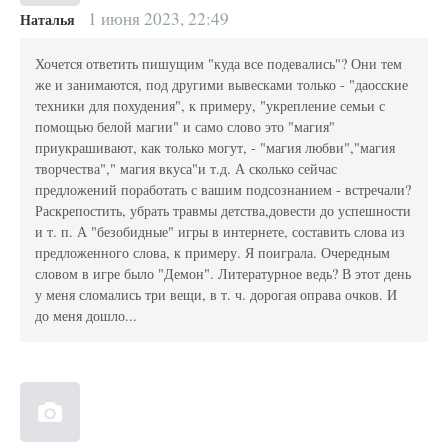
1 июня 2023, 22:49
Наталья
Хочется ответить пишущим "куда все подевались"? Они тем
же и занимаются, под другими вывесками только - "даосские
техники для похудения", к примеру, "укрепление семьи с
помощью белой магии" и само слово это "магия"
приукрашивают, как только могут, - "магия любви","магия
творчества"," магия вкуса"и т.д. А сколько сейчас
предложений поработать с вашим подсознанием - встречали?
Раскрепостить, убрать травмы детства,довести до успешности
и т. п. А "безобидные" игры в интернете, составить слова из
предложенного слова, к примеру. Я поиграла. Очередным
словом в игре было "Демон". Литературное ведь? В этот день
у меня сломались три вещи, в т. ч. дорогая оправа очков. И
до меня дошло...