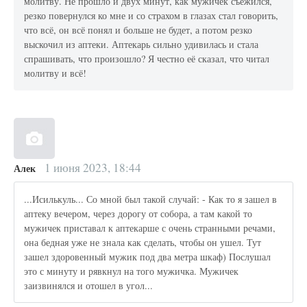
молитву. Не прошло и двух минут, как мужичек съежился,
резко повернулся ко мне и со страхом в глазах стал говорить,
что всё, он всё понял и больше не будет, а потом резко
выскочил из аптеки. Аптекарь сильно удивилась и стала
спрашивать, что произошло? Я честно её сказал, что читал
молитву и всё!
1 июня 2023, 18:44
Алек
...Исилькуль... Со мной был такой случай: - Как то я зашел в
аптеку вечером, через дорогу от собора, а там какой то
мужичек приставал к аптекарше с очень странными речами,
она бедная уже не знала как сделать, чтобы он ушел. Тут
зашел здоровенный мужик под два метра шкаф) Послушал
это с минуту и рявкнул на того мужичка. Мужичек
заизвинялся и отошел в угол...