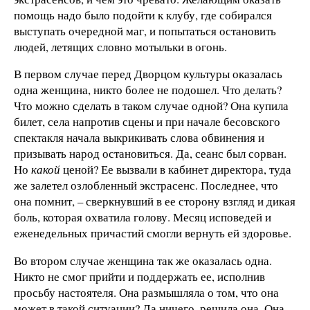
помощь надо было подойти к клубу, где собирался
выступать очередной маг, и попытаться остановить
людей, летящих словно мотыльки в огонь.
В первом случае перед Дворцом культуры оказалась
одна женщина, никто более не подошел. Что делать?
Что можно сделать в таком случае одной? Она купила
билет, села напротив сцены и при начале бесовского
спектакля начала выкрикивать слова обвинения и
призывать народ остановиться. Да, сеанс был сорван.
Но
какой
ценой? Ее вызвали в кабинет директора, туда
же залетел озлобленный экстрасенс. Последнее, что
она помнит, – сверкнувший в ее сторону взгляд и дикая
боль, которая охватила голову. Месяц исповедей и
еженедельных причастий смогли вернуть ей здоровье.
Во втором случае женщина так же оказалась одна.
Никто не смог прийти и поддержать ее, исполнив
просьбу настоятеля. Она размышляла о том, что она
может в такой ситуации? Да ничего, решила она. Она