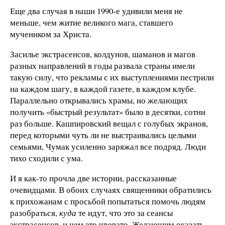
Еще два случая в наши 1990-е удивили меня не
меньше, чем житие великого мага, ставшего
мучеником за Христа.
Засилье экстрасенсов, колдунов, шаманов и магов
разных направлений в годы развала страны имели
такую силу, что рекламы с их выступлениями пестрили
на каждом шагу, в каждой газете, в каждом клубе.
Параллельно открывались храмы, но желающих
получить «быстрый результат» было в десятки, сотни
раз больше. Кашпировский вещал с голубых экранов,
перед которыми чуть ли не выстраивались целыми
семьями, Чумак усиленно заряжал все подряд. Люди
тихо сходили с ума.
И я как-то прочла две истории, рассказанные
очевидцами. В обоих случаях священники обратились
к прихожанам с просьбой попытаться помочь людям
разобраться,
куда
те идут, что это за сеансы
экстрасенсов, и чем это чревато. Желающим оказать