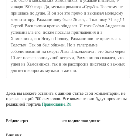
Это было в московских Хамовниках, в усадьбе писателя, 9
января 1900 года. Да, музыка романса «Судьба» Толстому не
пришлась по душе. И он все это прямо и высказал молодому
композитору. Рахманинову было 26 лет, а Толстому 71 год!!!
Сергей Васильевич крепко обиделся. И хотя Софья Андреевна
успокаивала его, позже посылая приглашения и в
Хамовники, и в Ясную Поляну, Рахманинов не приезжал к
Толстым. Так он был обижен. Но в телеграмме
соболезнований на смерть Льва Николаевича , это было через
10 лет после злополучной встречи, Рахманинов сожалел, что
ушел из Хамовников, так и не расспросив писателя о важных
для него вопросах музыки и жизни.
Здесь вы можете оставить к данной статье свой комментарий, не
превышающий 700 символов. Все комментарии будут прочитаны
редакцией портала
Православие.Ru
.
Войдите через
или введите свои данные:
Ваше имя: