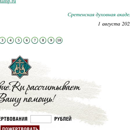
sdamp.ru
Сретенская духовная акад
1 августа 202
3
4
5
6
7
8
9
10