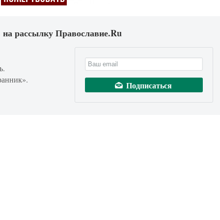
 на рассылку Православие.Ru
ь.
ранник».