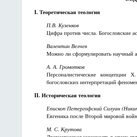
I. Теоретическая теология
П.В. Кузенков
Цифра против числа. Богословские а
Валентин Велчев
Можно ли сформулировать научный ар
А. А. Громотков
Персоналистические концепции Х.
богословских интерпретаций феномен
II. Историческая теология
Епископ Петергофский Силуан (Ники
Евгеника после Второй мировой вой
М. С. Крутова
Древнерусская книжность в эпоху свя