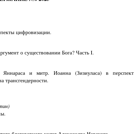
спекты цифровизации.
гумент о существовании Бога? Часть I.
 Яннараса и митр. Иоанна (Зизиуласа) в перспект
а трансгендерности.
тин)
ны.
того благоверного князя Александра Невского.