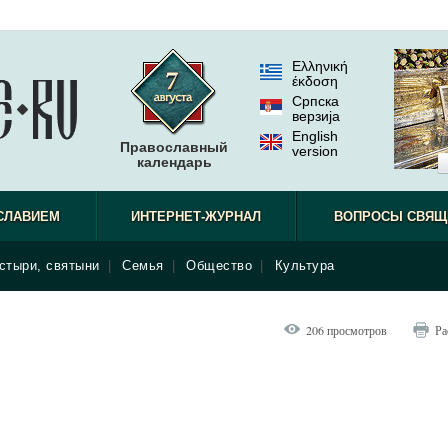
Ελληνική
έκδοση
Српска
верзиjа
English
Православный
version
календарь
СЛАВИЕМ
ИНТЕРНЕТ-ЖУРНАЛ
ВОПРОСЫ СВЯЩ
стыри, святыни
|
Семья
|
Общество
|
Культура
206 просмотров
Ра