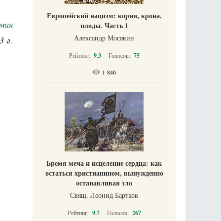
Европейский нацизм: корни, крона,
емия
плоды. Часть 1
Александр Мосякин
3 г.
Рейтинг:
9.3
Голосов:
75
1 846
Бремя меча и исцеление сердца: как
остаться христианином, вынужденно
останавливая зло
Свящ. Леонид Бартков
Рейтинг:
9.7
Голосов:
267