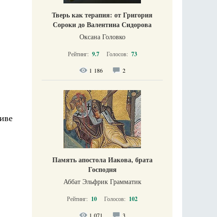
Тверь как терапия: от Григория
Сороки до Валентина Сидорова
Оксана Головко
Рейтинг:
9.7
Голосов:
73
1 186
2
иве
Память апостола Иакова, брата
Господня
Аббат Эльфрик Грамматик
Рейтинг:
10
Голосов:
102
1 071
3