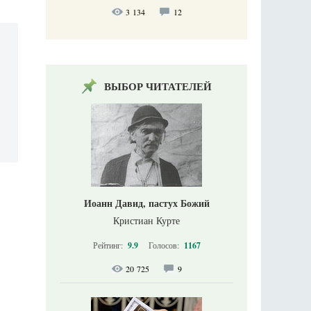
3 134
12
ВЫБОР ЧИТАТЕЛЕЙ
Иоанн Давид, пастух Божий
Кристиан Курте
Рейтинг:
9.9
Голосов:
1167
20 725
9