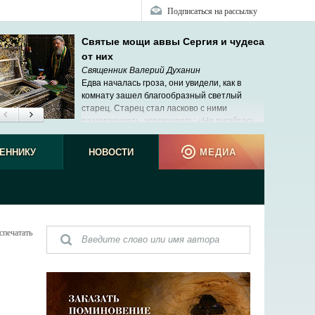
Подписаться на рассылку
Святые мощи аввы Сергия и чудеса
от них
Священник Валерий Духанин
Едва началась гроза, они увидели, как в
комнату зашел благообразный светлый
старец. Старец стал ласково с ними
разговаривать, успокаивать: «Не пугайтесь,
мама скоро придет».
ЕННИКУ
НОВОСТИ
МЕДИА
спечатать