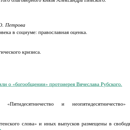
Ю. Петрова
овека в социуме: православная оценка.
ического кризиса.
или о «богообщении» протоиерея Вячеслава Рубского.
ия «Пятидесятничество и неопятидесятничество»
етенского слова» и иных выпусков размещены в свобод