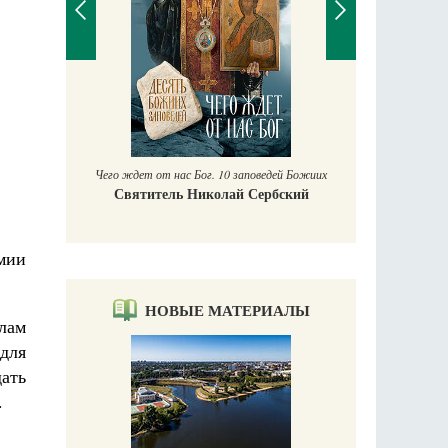
П
Е
аучись у
Чего ждет от нас Бог. 10 заповедей Божиих
Святитель Николай Сербский
мии
НОВЫЕ МАТЕРИАЛЫ
лам
для
ать
.