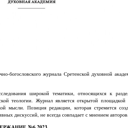
Великомученик Георгий Победоносец. Н
святого
Роман Котов
Как найти своё место в жизни
Кирилл Мурышев
учно-богословского журнала Сретенской духовной акаде
следования широкой тематики, относящихся к разде
еской теологии. Журнал является открытой площадкой 
ой мысли. Позиция редакции, которая стремится созд
вных дискуссий, не всегда совпадает с мнением авторов
ЕРЖАНИЕ №6 2023