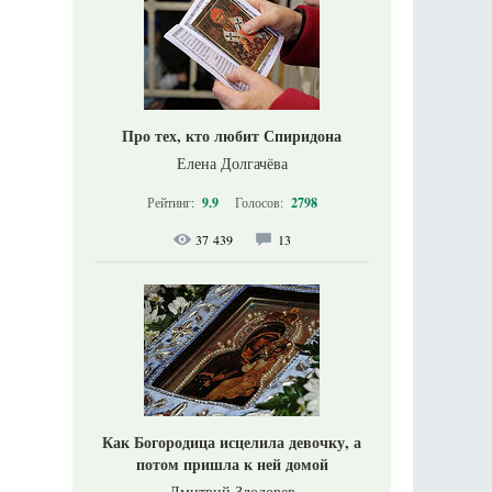
Про тех, кто любит Спиридона
Елена Долгачёва
Рейтинг:
9.9
Голосов:
2798
37 439
13
Как Богородица исцелила девочку, а
потом пришла к ней домой
Дмитрий Злодорев