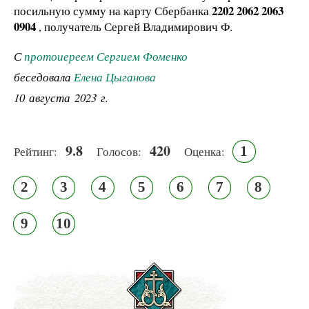
2202 2062 2063
посильную сумму на карту Сбербанка
0904
, получатель Сергей Владимирович Ф.
С
протоиереем Сергием Фоменко
беседовала
Елена Цыганова
10 августа 2023 г.
9.8
420
1
Рейтинг:
Голосов:
Оценка:
2
3
4
5
6
7
8
9
10