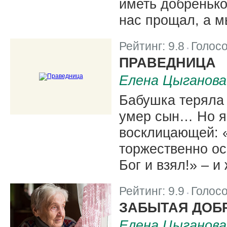
иметь добренько
нас прощал, а м
Рейтинг:
9.8
Голос
|
ПРАВЕДНИЦА
Елена Цыганова
Бабушка теряла 
умер сын… Но я 
восклицающей: «
торжественно ос
Бог и взял!» – и
Рейтинг:
9.9
Голос
|
ЗАБЫТАЯ ДОБ
Елена Цыганова