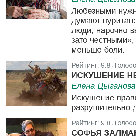
Любезными нужно
думают пуритан
люди, нарочно 
зато честными»,
меньше боли.
Рейтинг:
9.8
Голос
|
ИСКУШЕНИЕ Н
Елена Цыганова
Искушение право
разрушительно д
Рейтинг:
9.8
Голос
|
СОФЬЯ ЗАЛМА