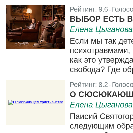
Рейтинг:
9.6
Голос
|
ВЫБОР ЕСТЬ 
Елена Цыганова
Если мы так де
психотравмами, 
как это утвержд
свобода? Где об
Рейтинг:
8.2
Голос
|
О СЮСЮКАЮЩ
Елена Цыганова
Паисий Святогор
следующим обра