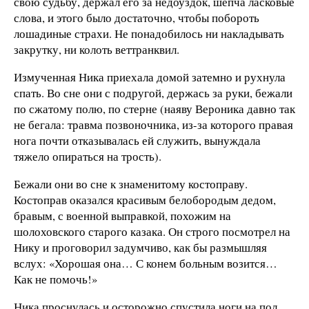
свою судьбу, держал его за недоуздок, шепча ласковые
слова, и этого было достаточно, чтобы побороть
лошадиные страхи. Не понадобилось ни накладывать
закрутку, ни колоть веттранквил.
Измученная Ника приехала домой затемно и рухнула
спать. Во сне они с подругой, держась за руки, бежали
по сжатому полю, по стерне (наяву Вероника давно так
не бегала: травма позвоночника, из-за которого правая
нога почти отказывалась ей служить, вынуждала
тяжело опираться на трость).
Бежали они во сне к знаменитому костоправу.
Костоправ оказался красивым белобородым дедом,
бравым, с военной выправкой, похожим на
шолоховского старого казака. Он строго посмотрел на
Нику и проговорил задумчиво, как бы размышляя
вслух: «Хорошая она… С конем больным возится…
Как не помочь!»
Ника проснулась и осторожно спустила ноги на пол,