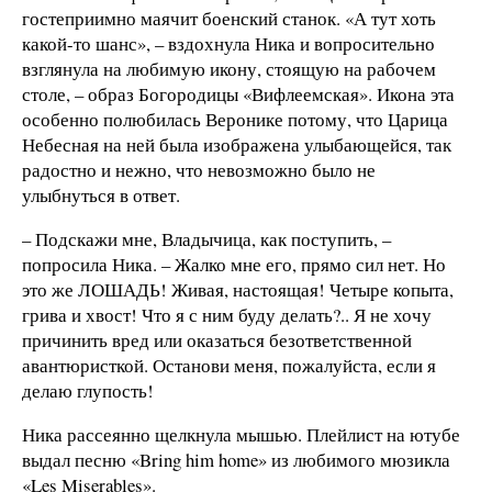
гостеприимно маячит боенский станок. «А тут хоть
какой-то шанс», – вздохнула Ника и вопросительно
взглянула на любимую икону, стоящую на рабочем
столе, – образ Богородицы «Вифлеемская». Икона эта
особенно полюбилась Веронике потому, что Царица
Небесная на ней была изображена улыбающейся, так
радостно и нежно, что невозможно было не
улыбнуться в ответ.
– Подскажи мне, Владычица, как поступить, –
попросила Ника. – Жалко мне его, прямо сил нет. Но
это же ЛОШАДЬ! Живая, настоящая! Четыре копыта,
грива и хвост! Что я с ним буду делать?.. Я не хочу
причинить вред или оказаться безответственной
авантюристкой. Останови меня, пожалуйста, если я
делаю глупость!
Ника рассеянно щелкнула мышью. Плейлист на ютубе
выдал песню «Bring him home» из любимого мюзикла
«Les Miserables».