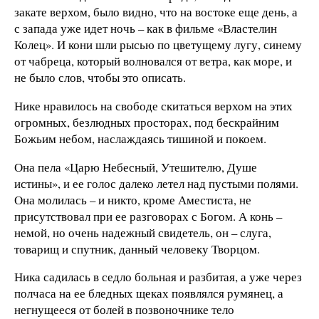
закате верхом, было видно, что на востоке еще день, а
с запада уже идет ночь – как в фильме «Властелин
Колец». И кони шли рысью по цветущему лугу, синему
от чабреца, который волновался от ветра, как море, и
не было слов, чтобы это описать.
Нике нравилось на свободе скитаться верхом на этих
огромных, безлюдных просторах, под бескрайним
Божьим небом, наслаждаясь тишиной и покоем.
Она пела «Царю Небесный, Утешителю, Душе
истины», и ее голос далеко летел над пустыми полями.
Она молилась – и никто, кроме Аместиста, не
присутствовал при ее разговорах с Богом. А конь –
немой, но очень надежный свидетель, он – слуга,
товарищ и спутник, данный человеку Творцом.
Ника садилась в седло больная и разбитая, а уже через
полчаса на ее бледных щеках появлялся румянец, а
негнущееся от болей в позвоночнике тело