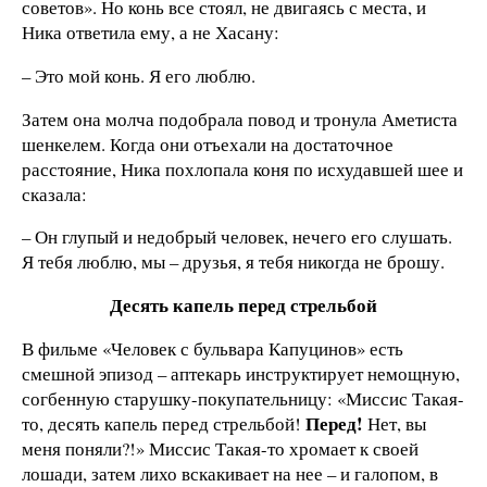
советов». Но конь все стоял, не двигаясь с места, и
Ника ответила ему, а не Хасану:
– Это мой конь. Я его люблю.
Затем она молча подобрала повод и тронула Аметиста
шенкелем. Когда они отъехали на достаточное
расстояние, Ника похлопала коня по исхудавшей шее и
сказала:
– Он глупый и недобрый человек, нечего его слушать.
Я тебя люблю, мы – друзья, я тебя никогда не брошу.
Десять капель перед стрельбой
В фильме «Человек с бульвара Капуцинов» есть
смешной эпизод – аптекарь инструктирует немощную,
согбенную старушку-покупательницу: «Миссис Такая-
Перед!
то, десять капель перед стрельбой!
Нет, вы
меня поняли?!» Миссис Такая-то хромает к своей
лошади, затем лихо вскакивает на нее – и галопом, в