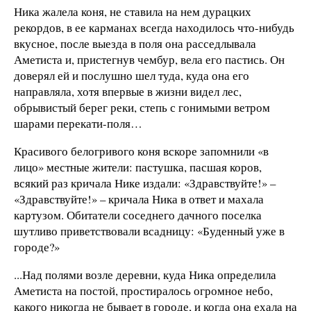
Ника жалела коня, не ставила на нем дурацких
рекордов, в ее карманах всегда находилось что-нибудь
вкусное, после выезда в поля она расседлывала
Аметиста и, пристегнув чембур, вела его пастись. Он
доверял ей и послушно шел туда, куда она его
направляла, хотя впервые в жизни видел лес,
обрывистый берег реки, степь с гонимыми ветром
шарами перекати-поля…
Красивого белогривого коня вскоре запомнили «в
лицо» местные жители: пастушка, пасшая коров,
всякий раз кричала Нике издали: «Здравствуйте!» –
«Здравствуйте!» – кричала Ника в ответ и махала
картузом. Обитатели соседнего дачного поселка
шутливо приветствовали всадницу: «Буденный уже в
городе?»
...Над полями возле деревни, куда Ника определила
Аметиста на постой, простиралось огромное небо,
какого никогда не бывает в городе, и когда она ехала на