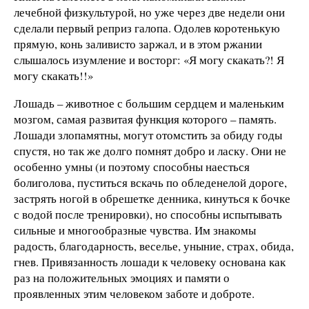
лечебной физкультурой, но уже через две недели они
сделали первый реприз галопа. Одолев коротенькую
прямую, конь заливисто заржал, и в этом ржании
слышалось изумление и восторг: «Я могу скакать?! Я
могу скакать!!»
Лошадь – животное с большим сердцем и маленьким
мозгом, самая развитая функция которого – память.
Лошади злопамятны, могут отомстить за обиду годы
спустя, но так же долго помнят добро и ласку. Они не
особенно умны (и поэтому способны наесться
болиголова, пуститься вскачь по обледенелой дороге,
застрять ногой в обрешетке денника, кинуться к бочке
с водой после тренировки), но способны испытывать
сильные и многообразные чувства. Им знакомы
радость, благодарность, веселье, уныние, страх, обида,
гнев. Привязанность лошади к человеку основана как
раз на положительных эмоциях и памяти о
проявленных этим человеком заботе и доброте.