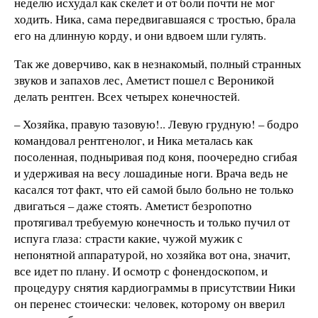
неделю исхудал как скелет и от боли почти не мог
ходить. Ника, сама передвигавшаяся с тростью, брала
его на длинную корду, и они вдвоем шли гулять.
Так же доверчиво, как в незнакомый, полный странных
звуков и запахов лес, Аметист пошел с Вероникой
делать рентген. Всех четырех конечностей.
– Хозяйка, правую тазовую!.. Левую грудную! – бодро
командовал рентгенолог, и Ника металась как
посоленная, подныривая под коня, поочередно сгибая
и удерживая на весу лошадиные ноги. Врача ведь не
касался тот факт, что ей самой было больно не только
двигаться – даже стоять. Аметист безропотно
протягивал требуемую конечность и только пучил от
испуга глаза: страсти какие, чужой мужик с
непонятной аппаратурой, но хозяйка вот она, значит,
все идет по плану. И осмотр с фонендоскопом, и
процедуру снятия кардиограммы в присутствии Ники
он перенес стоически: человек, которому он вверил