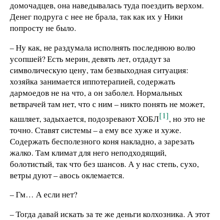
домочадцев, она наведывалась туда поездить верхом.
Денег подруга с нее не брала, так как их у Ники
попросту не было.
– Ну как, не раздумала исполнять последнюю волю
усопшей? Есть мерин, девять лет, отдадут за
символическую цену, там безвыходная ситуация:
хозяйка занимается иппотерапией, содержать
дармоедов не на что, а он заболел. Нормальных
ветврачей там нет, что с ним – никто понять не может,
[1]
кашляет, задыхается, подозревают ХОБЛ
, но это не
точно. Ставят системы – а ему все хуже и хуже.
Содержать бесполезного коня накладно, а зарезать
жалко. Там климат для него неподходящий,
болотистый, так что без шансов. А у нас степь, сухо,
ветры дуют – авось оклемается.
– Гм… А если нет?
– Тогда давай искать за те же деньги колхозника. А этот