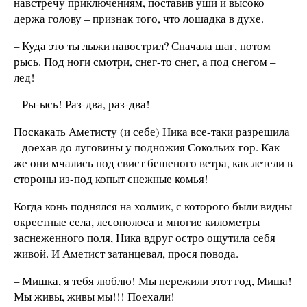
навстречу приключениям, поставив уши и высоко
держа голову – признак того, что лошадка в духе.
– Куда это ты лыжи навострил? Сначала шаг, потом
рысь. Под ноги смотри, снег-то снег, а под снегом –
лед!
– Ры-ысь! Раз-два, раз-два!
Поскакать Аметисту (и себе) Ника все-таки разрешила
– доехав до луговины у подножия Сокольих гор. Как
же они мчались под свист бешеного ветра, как летели в
стороны из-под копыт снежные комья!
Когда конь поднялся на холмик, с которого были видны
окрестные села, лесополоса и многие километры
заснеженного поля, Ника вдруг остро ощутила себя
живой. И Аметист затанцевал, прося повода.
– Мишка, я тебя люблю! Мы пережили этот год, Миша!
Мы живы, живы мы!!! Поехали!