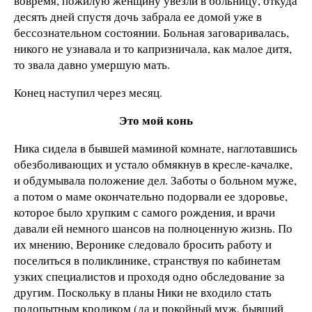
вовремя, пожилую женщину увезли в больницу, откуда
десять дней спустя дочь забрала ее домой уже в
бессознательном состоянии. Больная заговаривалась,
никого не узнавала и то капризничала, как малое дитя,
то звала давно умершую мать.
Конец наступил через месяц.
Это мой конь
Ника сидела в бывшей маминой комнате, наглотавшись
обезболивающих и устало обмякнув в кресле-качалке,
и обдумывала положение дел. Заботы о больном муже,
а потом о маме окончательно подорвали ее здоровье,
которое было хрупким с самого рождения, и врачи
давали ей немного шансов на полноценную жизнь. По
их мнению, Веронике следовало бросить работу и
поселиться в поликлинике, странствуя по кабинетам
узких специалистов и проходя одно обследование за
другим. Поскольку в планы Ники не входило стать
подопытным кроликом (да и покойный муж, бывший