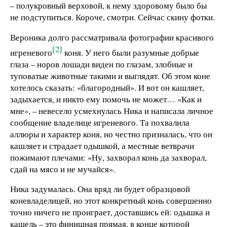
– полукровный верховой, к нему здоровому было бы
не подступиться. Короче, смотри. Сейчас скину фотки.
Вероника долго рассматривала фотографии красивого
[2]
игреневого
коня. У него были разумные добрые
глаза – норов лошади виден по глазам, злобные и
туповатые животные такими и выглядят. Об этом коне
хотелось сказать: «благородный». И вот он кашляет,
задыхается, и никто ему помочь не может… «Как и
мне», – невесело усмехнулась Ника и написала личное
сообщение владелице игреневого. Та похвалила
аллюры и характер коня, но честно призналась, что он
кашляет и страдает одышкой, а местные ветврачи
пожимают плечами: «Ну, захворал конь да захворал,
сдай на мясо и не мучайся».
Ника задумалась. Она вряд ли будет образцовой
коневладелицей, но этот конкретный конь совершенно
точно ничего не проиграет, доставшись ей: одышка и
кашель – это финишная прямая, в конце которой