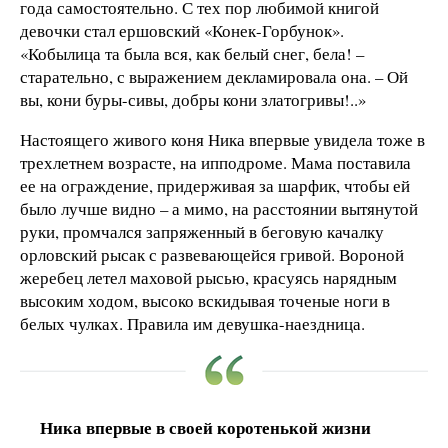
года самостоятельно. С тех пор любимой книгой
девочки стал ершовский «Конек-Горбунок».
«Кобылица та была вся, как белый снег, бела! –
старательно, с выражением декламировала она. – Ой
вы, кони буры-сивы, добры кони златогривы!..»
Настоящего живого коня Ника впервые увидела тоже в
трехлетнем возрасте, на ипподроме. Мама поставила
ее на ограждение, придерживая за шарфик, чтобы ей
было лучше видно – а мимо, на расстоянии вытянутой
руки, промчался запряженный в беговую качалку
орловский рысак с развевающейся гривой. Вороной
жеребец летел маховой рысью, красуясь нарядным
высоким ходом, высоко вскидывая точеные ноги в
белых чулках. Правила им девушка-наездница.
Ника впервые в своей коротенькой жизни