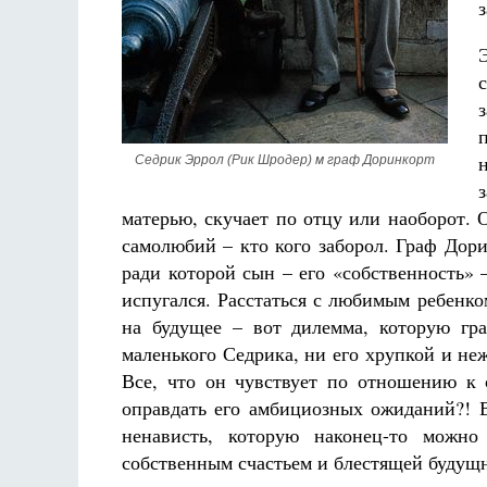
Седрик Эррол (Рик Шродер) м граф Доринкорт
матерью, скучает по отцу или наоборот. 
самолюбий – кто кого заборол. Граф Дор
ради которой сын – его «собственность» 
испугался. Расстаться с любимым ребенко
на будущее – вот дилемма, которую гр
маленького Седрика, ни его хрупкой и н
Все, что он чувствует по отношению к 
оправдать его амбициозных ожиданий?! В
ненависть, которую наконец-то можн
собственным счастьем и блестящей будущ