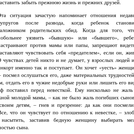
заставить забыть прежнюю жизнь и прежних друзей.
Эта ситуация зачастую напоминает отношения недав
супругов после развода, когда ребенок станови
заложником родительских обид. Когда для того, чт
побольнее уязвить «бывшую» или «бывшего», ребе
настраивают против мамы или папы, запрещают видеть
заставляют чувствовать себя «предателем», если он, жи
О чувствах детей никто и не думает, у взрослых людей 
инкорт именно так и поступает. Он хочет «уесть» женщ
– посмел ослушаться его, даже материальных трудносте
м, отдать его в чужие недобрые руки или лишить его в
аф поставил перед невесткой. Ему нисколько не жаль
ежной молодой мамы, – как не было жаль погибших сыно
своим детям, – гнев и презрение: да как они посмели
се, что он чувствует по отношению к невестке, – злоб
о насытить, заставив бедную женщину выбирать ме
ностью сына.