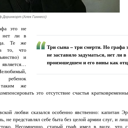
ф Доринкорт (Алек Гиннесс)
афа это не
, нет ли в
ца. Те же
Три сына – три смерти. Но графа 
на то, что
не заставило задуматься, нет ли в
ьянство) и
произошедшем и его вины как отц
 является…
елюбимый,
и ребенок
 таким же
компенсировать это отсутствие счастья кратковременны
вской любви сказался особенно явственно: капитан Эр
ь, не представлял себе быта без целой армии слуг, и ли
токо. Несомненно, старый граф имел в виду, что с