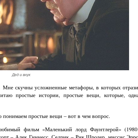
Великомученик Георгий Победоносец. Н
святого
Роман Котов
Как найти своё место в жизни
Кирилл Мурышев
Дед и внук
о. Мне скучны усложненные метафоры, в которых отрази
читаю простые истории, простые вещи, которые, одна
о понимаем простые вещи – вот в чем вопрос.
любимый фильм «Маленький лорд Фаунтлерой» (1980 
корт – Алек Гиннесс, Седрик – Рик Шродер, миссис Эрр