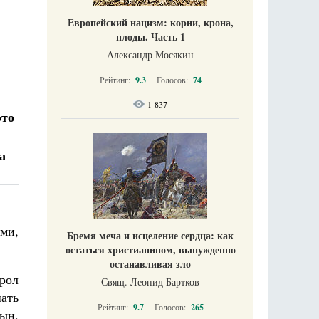
Европейский нацизм: корни, крона,
плоды. Часть 1
Александр Мосякин
Рейтинг:
9.3
Голосов:
74
1 837
это
а
ми,
Бремя меча и исцеление сердца: как
остаться христианином, вынужденно
останавливая зло
рол
Свящ. Леонид Бартков
шать
Рейтинг:
9.7
Голосов:
265
ын,