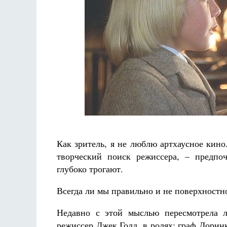
Разлуки не будет
Фредерика де Грааф
Как зритель, я не люблю артхаусное кин
творческий поиск режиссера, – предпо
глубоко трогают.
Всегда ли мы правильно и не поверхностн
Недавно с этой мыслью пересмотрела 
режиссер Джек Голд, в ролях: граф Дорин