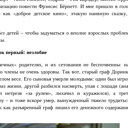
анизацию повести Фрэнсис Бёрнетт. И мне пришло в гол
 как «доброе детское кино», этакую наивную сказку,
ез
детей – чтобы задуматься о вполне взрослых пробле
ны.
ок первый: незлобие
сичных» родителях, и их сетования не беспочвенны: н
го члены не очень здоровы. Так вот, старый граф Дорин
елом весе. Его сыновья умерли молодыми: один был игр
аз жизни, другой разбился насмерть, упав с лошади (ан
л нетрезв «за рулем», лихачил и куражился), а трет
у – и тоже вскоре умер, вынужденный тяжело трудиться
ак как разъяренный граф лишил его денежного содержан