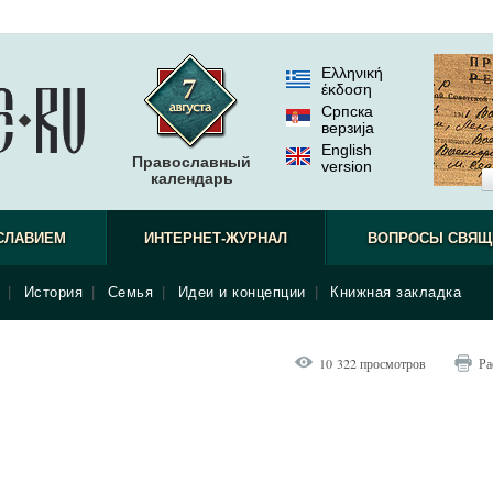
Ελληνική
έκδοση
Српска
верзиjа
English
Православный
version
календарь
СЛАВИЕМ
ИНТЕРНЕТ-ЖУРНАЛ
ВОПРОСЫ СВЯЩ
|
История
|
Семья
|
Идеи и концепции
|
Книжная закладка
10 322 просмотров
Ра