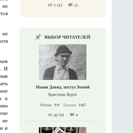
 не
3 122
12
тся
 не
ВЫБОР ЧИТАТЕЛЕЙ
хотя
ьев
к. И
крыв
ать
Иоанн Давид, пастух Божий
ине
Кристиан Курте
в к
нию
Рейтинг:
9.9
Голосов:
1167
гие
20 725
9
 не
ри и