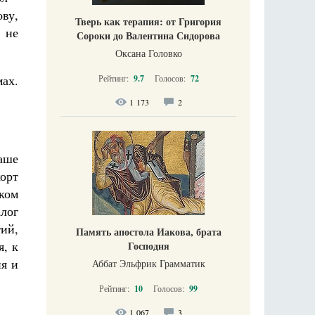
ову,
Тверь как терапия: от Григория
 не
Сороки до Валентина Сидорова
Оксана Головко
мах.
Рейтинг:
9.7
Голосов:
72
1 173
2
аше
корт
оком
алог
ий,
Память апостола Иакова, брата
, к
Господня
ия и
Аббат Эльфрик Грамматик
Рейтинг:
10
Голосов:
99
1 067
3