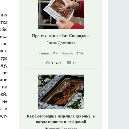
них
тся
обы
Про тех, кто любит Спиридона
нка
ся,
Елена Долгачёва
вя с
Рейтинг:
9.9
Голосов:
2798
игра
37 437
13
ину,
й не
идов
 ни
вей.
 не
а и
жду
Как Богородица исцелила девочку, а
потом пришла к ней домой
Дмитрий Злодорев