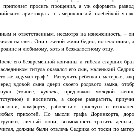
 приползет просить прощения, а уж оформить развод
лийского аристократа с американской плебейкой являе
чным и ответственным, несмотря на изнеженность, – он
вился на свет. Они с женой жили бедно, но счастливо, 
 родине и любимому, хоть и безжалостному отцу.
После его безвременной кончины и гибели старших брат
наследником титула оказался его сын, маленький Седри
что же задумал граф? – Разлучить ребенка с матерью, за
перед вдовой сына двери своего родового замка, отобр
внука (точнее,
купить
, предложив молодой женщ
отступное) и воспитать, а скорее развратить, приучи
роскоши, комфорту, раболепию прислуги и исполне
любых прихотей. По мысли графа Доринкорта, доро
игрушки, личный пони, возможность тратить деньги,
считая, должны были отвлечь Седрика от тоски по мате