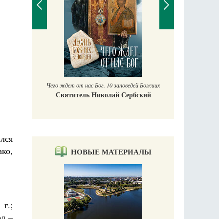
П
Е
аучись у
Чего ждет от нас Бог. 10 заповедей Божиих
Святитель Николай Сербский
лся
ко,
НОВЫЕ МАТЕРИАЛЫ
г.;
ол –