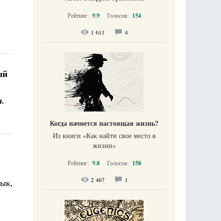
Рейтинг:
9.9
Голосов:
154
1 611
4
ый
а.
Когда начнется настоящая жизнь?
Из книги «Как найти свое место в
жизни​»
Рейтинг:
9.8
Голосов:
158
2 467
1
зык,