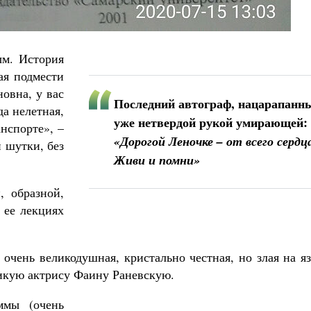
ым. История
ая подмести
овна, у вас
Последний автограф, нацарапанн
да нелетная,
уже нетвердой рукой умирающей:
нспорте», –
«Дорогой Леночке – от всего сердц
й шутки, без
Живи и помни»
, образной,
 ее лекциях
 очень великодушная, кристально честная, но злая на я
икую актрису Фаину Раневскую.
ммы (очень