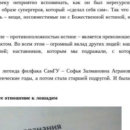
овеку неприятно вспоминать, как он был нересурсн
образе супергероя, который «сделал себя сам». Так что
ть – вещи, несовместимые ни с Божественной истиной, 
сле – противоположностью истине – является превознош
ектом. Во всем этом – огромный вклад других людей: н
елей; наставников, которым мы подражали, с кото
а легенда филфака СамГУ – Софья Залмановна Агранов
енческие годы, а потом стала старшей подругой. И был
е отношение к лошадям