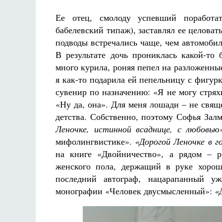
Ее отец, смолоду успевший поработат
бабелевский типаж), заставлял ее целова
подводы встречались чаще, чем автомобил
В результате дочь прониклась какой-то
много курила, роняя пепел на разложенные
я как-то подарила ей пепельницу с фигур
сувенир по назначению: «Я не могу стря
«Ну да, она». Для меня лошади – не свящ
детства. Собственно, поэтому Софья Зал
Леночке, истинной всаднице, с любовью
мифолингвистике».
«Дорогой Леночке в г
на книге «Двойничество», а рядом – р
женского пола, держащий в руке хорош
последний автограф, нацарапанный у
монографии «Человек двусмысленный»:
«