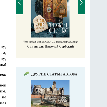
П
Е
аучись у
Чего ждет от нас Бог. 10 заповедей Божиих
шу,
Святитель Николай Сербский
ым,
ашу,
дим!
ДРУГИЕ СТАТЬИ АВТОРА
кин
овек
жим,
и не
бная