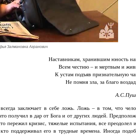
Великомученик Георгий Победоносец. Н
святого
фья Залмановна Агранович
Роман Котов
Как найти своё место в жизни
Наставникам, хранившим юность на
Кирилл Мурышев
Всем честию – и мертвым и жив
К устам подъяв признательную ч
Не помня зла, за благо возда
А.С.Пуш
 всегда заключает в себе ложь. Ложь – в том, что чел
 что получил в дар от Бога и от других людей. Предполо
что пережил кризис, тяжелые испытания, все преодолел 
, кто поддерживал его в трудные времена. Иногда подо