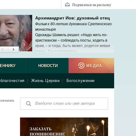
Подписаться на рассылку
Архимандрит Иов: духовный отец
Фильм к 80-летию духовника Сретенского
монастыря
Однажды Шамиль решил: «Надо жить по-
христиански – соблюдать посты, ходить в
храм, – и тогда, быть может, родится живая
вера». Так и получилось.
ЕННИКУ
НОВОСТИ
МЕДИА
благочестия
|
Жизнь Церкви
|
Богослужение
спечатать