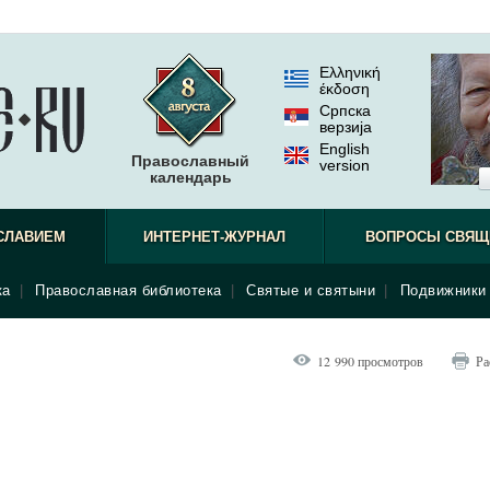
Ελληνική
έκδοση
Српска
верзиjа
English
Православный
version
календарь
СЛАВИЕМ
ИНТЕРНЕТ-ЖУРНАЛ
ВОПРОСЫ СВЯЩ
ка
|
Православная библиотека
|
Святые и святыни
|
Подвижники 
12 990 просмотров
Ра