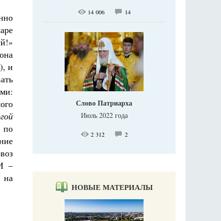
14 006
14
нно
маре
уй!»
она
), и
вать
ми:
Слово Патриарха
мого
гой
Июль 2022 года
 по
2 312
2
ние
воз
И –
 на
НОВЫЕ МАТЕРИАЛЫ