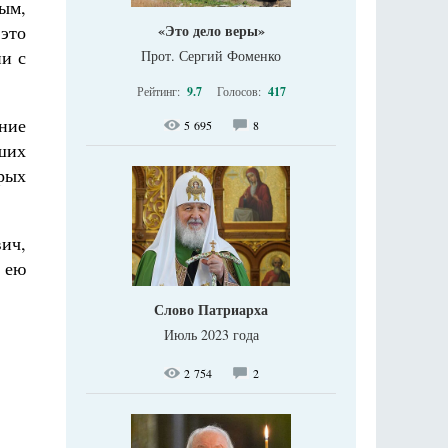
ым,
«Это дело веры»
 это
ни с
Прот. Сергий Фоменко
Рейтинг:
9.7
Голосов:
417
ение
5 695
8
аших
рых
ич,
а ею
Слово Патриарха
Июль 2023 года
2 754
2