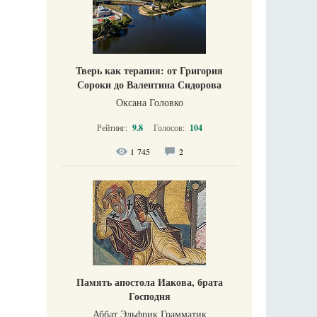
Тверь как терапия: от Григория
Сороки до Валентина Сидорова
Оксана Головко
Рейтинг:
9.8
Голосов:
104
1 745
2
Память апостола Иакова, брата
Господня
Аббат Эльфрик Грамматик