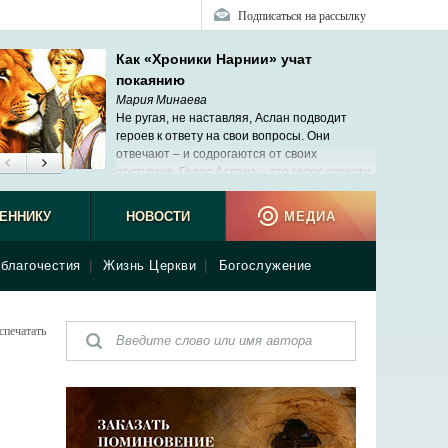
Подписаться на рассылку
Как «Хроники Нарнии» учат
покаянию
Мария Минаева
Не ругая, не наставляя, Аслан подводит
героев к ответу на свои вопросы. Они
отвечают – и содрогаются от своих
поступков. Голос Аслана – это голос совести.
ЕННИКУ
НОВОСТИ
МЕДИА
благочестия
|
Жизнь Церкви
|
Богослужение
спечатать