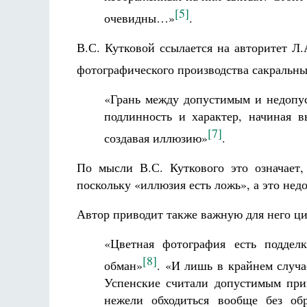
[5]
очевидны…»
.
В.С. Кутковой ссылается на авторитет Л
фотографического производства сакральны
«Грань между допустимым и недопус
подлинность и характер, начиная в
[7]
создавая иллюзию»
.
По мысли В.С. Куткового это означает,
поскольку «иллюзия есть ложь», а это недо
Автор приводит также важную для него ци
«Цветная фотография есть поддел
[8]
обман»
. «И лишь в крайнем случа
Успенские считали допустимым при
нежели обходиться вообще без об