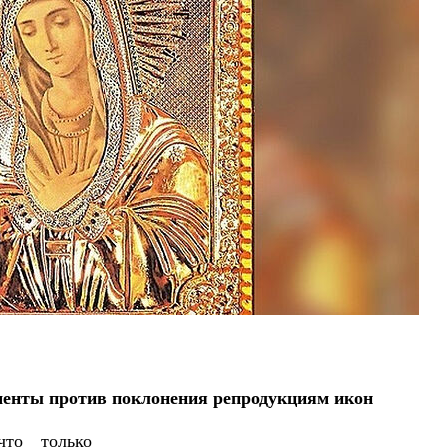
икомученик Георгий Победоносец. Научись у
святого
Роман Котов
Чего ждет от нас Бог. 10 запо
Святитель Николай С
менты против поклонения репродукциям икон
что только