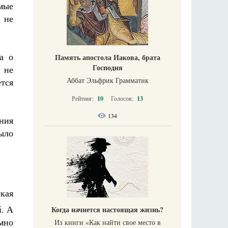
мые
 не
а о
Память апостола Иакова, брата
Господня
 не
Аббат Эльфрик Грамматик
ется
Рейтинг:
10
Голосов:
13
134
ния
ыло
кая
й. А
Когда начнется настоящая жизнь?
мно
Из книги «Как найти свое место в