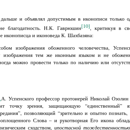
 дальше и объявлял допустимым в иконописи только о
[10]
не благодатность. Н.К. Гаврюшин
, критикуя в св
е иконописца и иконоведа К. Шахбазяна:
обом изображения обоженного человечества, Успенс
у изображения тем же иконным языком и не обожен
огда можно провести только по наличию или отсутст
.
А. Успенского профессор протоиерей Николай Озолин 
одит точку зрения, защищающую “единственный” я
редания”, позволяющий “зрительно и опытно познать, 
оплощенного Слова – и рукотворная Его икона облад
физическим сходством,
ипостасной тождественность