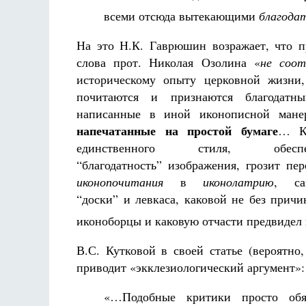
всеми отсюда вытекающими
благода
На это Н.К. Гаврюшин возражает, что 
слова прот. Николая Озолина «
не соо
историческому опыту церковной жизни,
почитаются и признаются благодатн
написанные в иной иконописной мане
напечатанные на простой бумаге
… Ка
единственного стиля, обеспеч
“благодатность” изображения, грозит пе
иконопочитания
в
иконолатрию
, са
“доски” и левкаса, каковой не без причи
иконоборцы и каковую отчасти предвидел
В.С. Кутковой в своей статье (вероятн
приводит «экклезиологический аргумент»:
«…Подобные критики просто обя