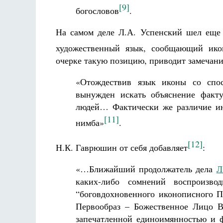
[9]
богословов
.
На самом деле Л.А. Успенский шел еще
художественный язык, сообщающий ико
очерке такую позицию, приводит замечани
«Отождествив язык иконы со спос
вынужден искать объяснение факт
людей… Фактически же различие ин
[11]
нимба»
.
[12]
Н.К. Гаврюшин от себя добавляет
:
«…Ближайший продолжатель дела
Л
каких-либо сомнений воспроизв
“боговдохновенного иконописного П
Первообраз – Божественное Лицо В
запечатленной единоимянностью и 