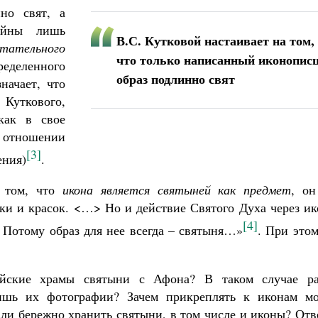
но свят, а
ойны лишь
В.С. Кутковой настаивает на том,
тательного
что только написанный иконопис
еделенного
образ подлинно свят
начает, что
Куткового,
 как в свое
в отношении
[3]
ения)
.
а том, что
икона является святыней как предмет
, он
ски и красок. <…> Но и действие Святого Духа через и
[4]
 Потому образ для нее всегда – святыня…»
. При это
ийские храмы святыни с Афона? В таком случае ра
ишь их фотографии? Зачем прикреплять к иконам м
ли бережно хранить святыни, в том числе и иконы? От