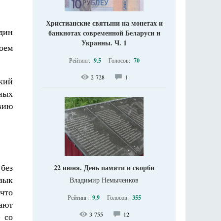
Христианские святыни на монетах и
дин
банкнотах современной Беларуси и
Украины. Ч. 1
оем
Рейтинг:
9.5
Голосов:
70
2 728
1
кий
ных
вию
без
22 июня. День памяти и скорби
зык
Владимир Немыченков
что
Рейтинг:
9.9
Голосов:
355
ают
3 755
12
ю
со