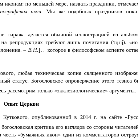
 иконам: по меньшей мере, назвать праздники, отмечае
пографских икон
. Мы же подобных праздников пока
чае тиража делается обычной иллюстрацией из альбом
 на репродукциях требуют лишь почитания (τῖμή), «но
клонения. –
В.Н.
]… которое в философском аспекте оста
кового, любая техническая копия священного изображе
ный статус. Богословское опровержение этого тезиса б
десь рассмотрим только «экклезиологические» аргументы.
Опыт Церкви
 Куткового, опубликованной в 2014 г. на сайте «Русс
я богословская критика его взглядов со стороны читателе
в честь «бумажных икон» один из комментаторов остроу