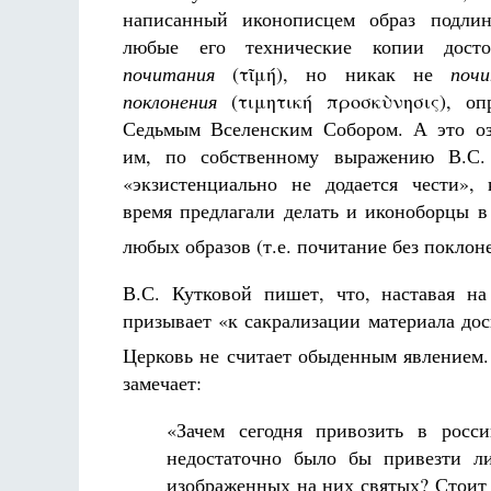
написанный иконописцем образ подлин
любые его технические копии дост
почитания
(τῖμή), но никак не
почи
поклонения
(τιμητική προσκὺνησις), опр
Седьмым Вселенским Собором. А это оз
им, по собственному выражению В.С. 
«экзистенциально не додается чести»,
время предлагали делать и иконоборцы 
любых образов (т.е. почитание без поклон
В.С. Кутковой пишет, что, наставая н
призывает «к сакрализации материала до
Церковь не считает обыденным явлением.
замечает:
«Зачем сегодня привозить в росс
недостаточно было бы привезти л
изображенных на них святых? Стоит 