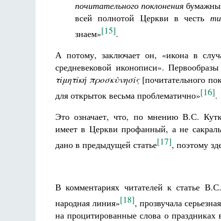
почитательного поклонения
бумажным
всей полнотой Церкви в честь
ти
[15]
знаем»
.
А потому, заключает он, «икона в слу
средневековой иконописи». Первообразы
τiμητiκή πρoσκὺνησiς
[почитательного по
[16]
для открыток весьма проблематично»
.
Это означает, что, по мнению В.С. Кут
имеет в Церкви профанный, а не сакраль
[17]
дано в предыдущей статье
, поэтому з
В комментариях читателей к статье В.С.
[18]
народная линия»
, прозвучала серьезна
на процитированные слова о праздниках 