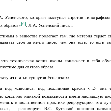
.А. Успенского, который выступал «против типографско
[6]
х образов»
. Л.А. Успенский писал:
тимым в веществе пролегает там, где материя теряет с
ыдавать себя за нечто иное, чем она есть, то есть та
 что техническая копия иконы «включает в себя обма
пустимо для святого образа.
тату из статьи супругов Успенских:
ка под живопись, под подлинные краски <...> она е
е, когда нет никакой возможности иметь настоящую ик
менять в молитвенной практике репродукцию, это луч
раза», – резюмирует В.С. Кутковой позицию назван