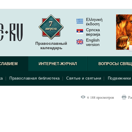
Ελληνική
έκδοση
Српска
верзиjа
English
Православный
version
календарь
СЛАВИЕМ
ИНТЕРНЕТ-ЖУРНАЛ
ВОПРОСЫ СВЯЩ
ка
|
Православная библиотека
|
Святые и святыни
|
Подвижники 
6 188 просмотров
Ра