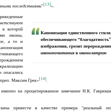
[13]
тными последствиями
”
».
приведенные
тветствуют
 в которой
Канонизация единственного стиля
ыми иконы,
обеспечивающего “благодатность
ре, а то и
изображения, грозит перерождени
нонизация
в
иконопочитания
иконолатрию
ивающего
рерождением
крализацию
н опасались
[14]
 преп. Максим Грек»
.
о, именно на процитированное замечание Н.К. Гаврюши
заны привести в качестве примера “реальный оп