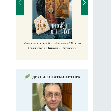
Православный мальчик
Екатерина Баканова
Печорск
ведей Божиих
ербский
ДРУГИЕ СТАТЬИ АВТОРА