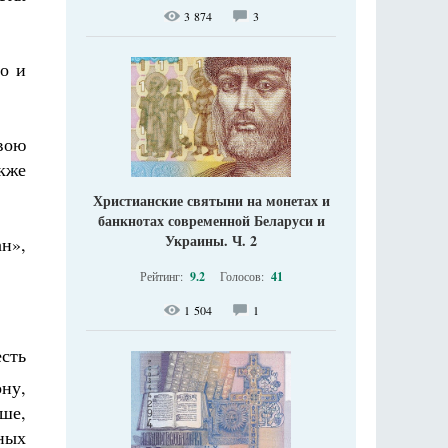
3 874
3
го и
вою
кже
Христианские святыни на монетах и
банкнотах современной Беларуси и
Украины. Ч. 2
н»,
Рейтинг:
9.2
Голосов:
41
1 504
1
сть
ону,
ше,
ных