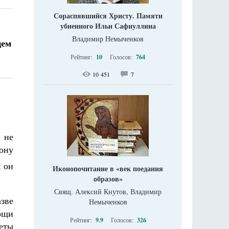
Сораспявшийся Христу. Памяти
убиенного Ильи Сафиуллина
Владимир Немыченков
цем
Рейтинг:
10
Голосов:
764
10 451
7
 не
кону
м он
Иконопочитание в «век поедания
образов»
Свящ. Алексий Кнутов, Владимир
зве
Немыченков
ощи
Рейтинг:
9.9
Голосов:
326
веты