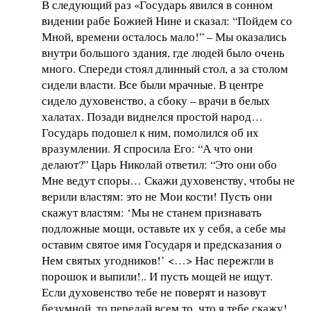
В следующий раз «Государь явился в сонном
видении рабе Божией Нине и сказал: “Пойдем со
Мной, времени осталось мало!” – Мы оказались
внутри большого здания, где людей было очень
много. Спереди стоял длинный стол, а за столом
сидели власти. Все были мрачные. В центре
сидело духовенство, а сбоку – врачи в белых
халатах. Позади виднелся простой народ…
Государь подошел к ним, помолился об их
вразумлении. Я спросила Его: “А что они
делают?” Царь Николай ответил: “Это они обо
Мне ведут споры… Скажи духовенству, чтобы не
верили властям: это не Мои кости! Пусть они
скажут властям: ‘Мы не станем признавать
подложные мощи, оставьте их у себя, а себе мы
оставим святое имя Государя и предсказания о
Нем святых угодников!’ <…> Нас пережгли в
порошок и выпили!.. И пусть мощей не ищут.
Если духовенство тебе не поверят и назовут
безумной, то передай всем то, что я тебе скажу!