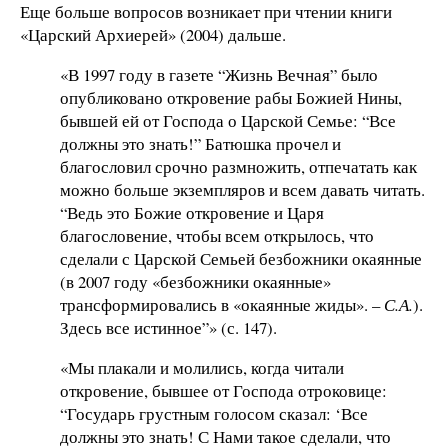
Еще больше вопросов возникает при чтении книги
«Царский Архиерей» (2004) дальше.
«В 1997 году в газете “Жизнь Вечная” было
опубликовано откровение рабы Божией Нины,
бывшей ей от Господа о Царской Семье: “Все
должны это знать!” Батюшка прочел и
благословил срочно размножить, отпечатать как
можно больше экземпляров и всем давать читать.
“Ведь это Божие откровение и Царя
благословение, чтобы всем открылось, что
сделали с Царской Семьей безбожники окаянные
(в 2007 году «безбожники окаянные»
трансформировались в «окаянные жиды». –
С.А.
).
Здесь все истинное”» (с. 147).
«Мы плакали и молились, когда читали
откровение, бывшее от Господа отроковице:
“Государь грустным голосом сказал: ‘Все
должны это знать! С Нами такое сделали, что