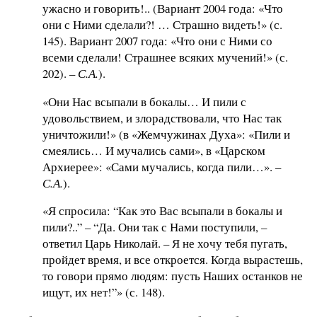
ужасно и говорить!.. (Вариант 2004 года: «Что
они с Ними сделали?! … Страшно видеть!» (с.
145). Вариант 2007 года: «Что они с Ними со
всеми сделали! Страшнее всяких мучений!» (с.
202). –
С.А.
).
«Они Нас всыпали в бокалы… И пили с
удовольствием, и злорадствовали, что Нас так
уничтожили!» (в «Жемчужинах Духа»: «Пили и
смеялись… И мучались сами», в «Царском
Архиерее»: «Сами мучались, когда пили…». –
С.А.
).
«Я спросила: “Как это Вас всыпали в бокалы и
пили?..” – “Да. Они так с Нами поступили, –
ответил Царь Николай. – Я не хочу тебя пугать,
пройдет время, и все откроется. Когда вырастешь,
то говори прямо людям: пусть Наших останков не
ищут, их нет!”» (с. 148).