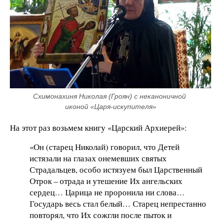
Схимонахиня Николая (Гроян) с неканоничной 
иконой «Царя-искупителя»
На этот раз возьмем книгу «Царский Архиерей»:
«Он (старец Николай) говорил, что Детей
истязали на глазах онемевших святых
Страдальцев, особо истязуем был Царственный
Отрок – отрада и утешение Их ангельских
сердец… Царица не проронила ни слова…
Государь весь стал белый… Старец непрестанно
повторял, что Их сожгли после пыток и