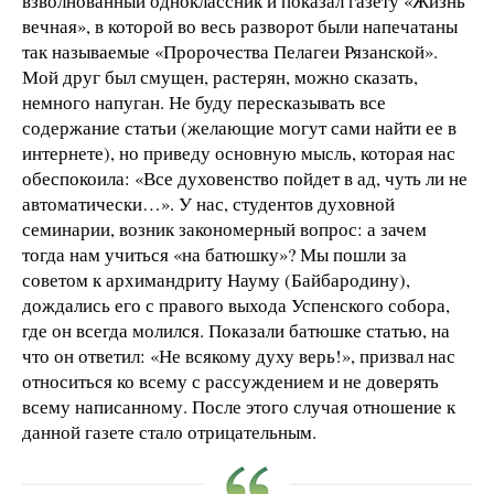
взволнованный одноклассник и показал газету «Жизнь
вечная», в которой во весь разворот были напечатаны
так называемые «Пророчества Пелагеи Рязанской».
Мой друг был смущен, растерян, можно сказать,
немного напуган. Не буду пересказывать все
содержание статьи (желающие могут сами найти ее в
интернете), но приведу основную мысль, которая нас
обеспокоила: «Все духовенство пойдет в ад, чуть ли не
автоматически…». У нас, студентов духовной
семинарии, возник закономерный вопрос: а зачем
тогда нам учиться «на батюшку»? Мы пошли за
советом к архимандриту Науму (Байбародину),
дождались его с правого выхода Успенского собора,
где он всегда молился. Показали батюшке статью, на
что он ответил: «Не всякому духу верь!», призвал нас
относиться ко всему с рассуждением и не доверять
всему написанному. После этого случая отношение к
данной газете стало отрицательным.