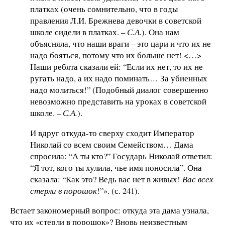
платках (очень сомнительно, что в годы
правления Л.И. Брежнева девочки в советской
школе сидели в платках. –
С.А.
). Она нам
объясняла, что наши враги – это цари и что их не
надо бояться, потому что их больше нет! <…>
Наши ребята сказали ей: “Если их нет, то их не
ругать надо, а их надо поминать… За убиенных
надо молиться!” (Подобный диалог совершенно
невозможно представить на уроках в советской
школе. –
С.А.
).
И вдруг откуда-то сверху сходит Император
Николай со всем своим Семейством… Дама
спросила: “А ты кто?” Государь Николай ответил:
“Я тот, кого ты хулила, чье имя поносила”. Она
сказала: “Как это? Ведь вас нет в живых!
Вас всех
стерли в порошок
!”». (с. 241).
Встает закономерный вопрос: откуда эта дама узнала,
что их «стерли в порошок»? Вновь неизвестным