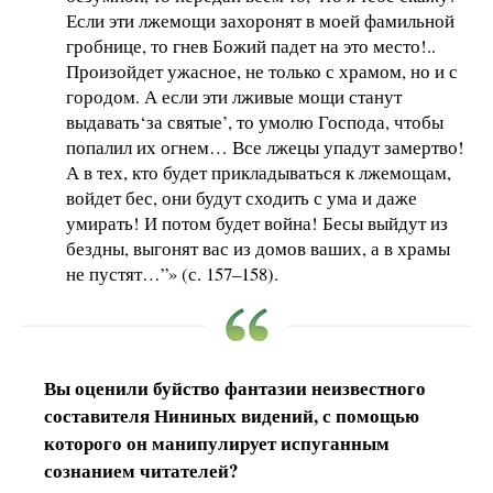
Если эти лжемощи захоронят в моей фамильной
гробнице, то гнев Божий падет на это место!..
Произойдет ужасное, не только с храмом, но и с
городом. А если эти лживые мощи станут
выдавать‘за святые’, то умолю Господа, чтобы
попалил их огнем… Все лжецы упадут замертво!
А в тех, кто будет прикладываться к лжемощам,
войдет бес, они будут сходить с ума и даже
умирать! И потом будет война! Бесы выйдут из
бездны, выгонят вас из домов ваших, а в храмы
не пустят…”» (с. 157–158).
Вы оценили буйство фантазии неизвестного
составителя Нининых видений, с помощью
которого он манипулирует испуганным
сознанием читателей?