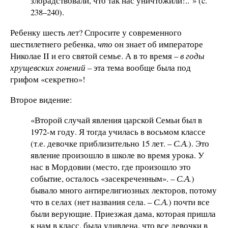
злорадствовали, что так нас уничтожили!..”» (c.
238–240).
Ребенку шесть лет? Спросите у современного
шестилетнего ребенка,
что
он знает об императоре
Николае II и его святой семье. А в то время –
в
годы
хрущевских гонений –
эта тема вообще была под
грифом «секретно»!
Второе видение:
«Второй случай явления царской Семьи был в
1972-м году. Я тогда училась в восьмом классе
(т.е. девочке приблизительно 15 лет. –
С.А.
). Это
явление произошло в школе во время урока. У
нас в Мордовии (место, где произошло это
событие, осталось «засекреченным». –
С.А.
)
бывало много антирелигиозных лекторов, потому
что в селах (нет названия села. –
С.А.
) почти все
были верующие. Приезжая дама, которая пришла
к нам в класс, была удивлена, что все девочки в