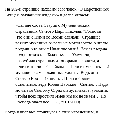
На 202-й странице находим заголовок «О Царственных
Агнцах, закланных жидами» и далее читаем:
«Святые слова Старца о Мученических
Страданиях Святого Царя Николая: “Господи!
Что они с Ними со Всеми сделали! Страшнее
всяких мучений! Ангелы не могли зреть! Ангелы
рыдали, что они с Ними творили!.. Земля рыдала
и содрогалась… Была тьма… Умучили,
разрубили страшными топорами и сожгли, а
пепел выпили… С чайком… Пили и смеялись… И
мучались сами, окаянные жиды… Ведь они
Святую Кровь Их пили… Пили и боялись
освятиться: ведь Кровь Царская – Святая… Надо
молиться Святому Страдальцу, плакать, умолять,
чтобы всех простил! Имен мы их не знаем… Но
Господь знает все…”» (25.01.2000).
Когда я впервые столкнулся с этим изречением, я