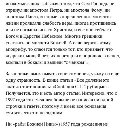
инакомыслящих, забывая о том, что Сам Господь не
отринул ни апостола Петра, ни апостола Фому, ни
апостола Павла, которые в определенные моменты
жизни проявляли слабость веры, иногда противились
или не соглашались со Христом, и все они сейчас с
Богом в Царстве Небесном. Многие грешники
спаслись по милости Божией. А если верить этому
апокрифу, то спасется только тот, кто признает, что
«царских мощей нет, их перетерли в порошок, в пепел,
всыпали в бокалы и выпили “с чайком”».
Заканчивая высказывать свои сомнения, укажу на еще
одну странность. В конце статьи «Все должны это
знать» стоит подпись: «Сообщил С.Г. Трубицын».
Получается, это и есть автор статьи. Интересно, что с
1997 года этот человек больше не написал ни одной
строчки в газете, поэтому я имею все основания
считать, что это псевдоним.
Ни «рабы Божией Нины» (1957 года рождения из