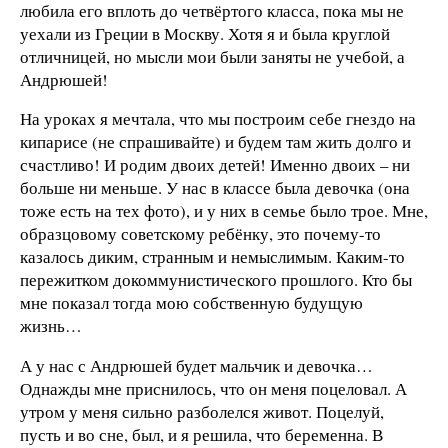
любила его вплоть до четвёртого класса, пока мы не
уехали из Греции в Москву. Хотя я и была круглой
отличницей, но мысли мои были заняты не учебой, а
Андрюшей!
На уроках я мечтала, что мы построим себе гнездо на
кипарисе (не спрашивайте) и будем там жить долго и
счастливо! И родим двоих детей! Именно двоих – ни
больше ни меньше. У нас в классе была девочка (она
тоже есть на тех фото), и у них в семье было трое. Мне,
образцовому советскому ребёнку, это почему-то
казалось диким, странным и немыслимым. Каким-то
пережитком докоммунистического прошлого. Кто бы
мне показал тогда мою собственную будущую
жизнь…
А у нас с Андрюшей будет мальчик и девочка…
Однажды мне приснилось, что он меня поцеловал. А
утром у меня сильно разболелся живот. Поцелуй,
пусть и во сне, был, и я решила, что беременна. В