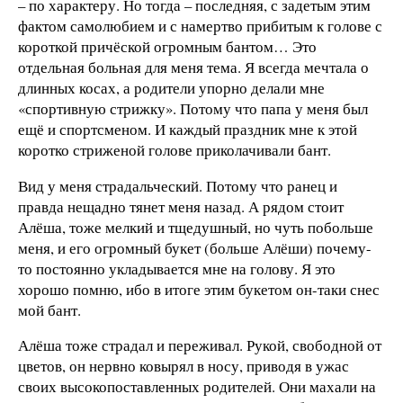
– по характеру. Но тогда – последняя, с задетым этим
фактом самолюбием и с намертво прибитым к голове с
короткой причёской огромным бантом… Это
отдельная больная для меня тема. Я всегда мечтала о
длинных косах, а родители упорно делали мне
«спортивную стрижку». Потому что папа у меня был
ещё и спортсменом. И каждый праздник мне к этой
коротко стриженой голове приколачивали бант.
Вид у меня страдальческий. Потому что ранец и
правда нещадно тянет меня назад. А рядом стоит
Алёша, тоже мелкий и тщедушный, но чуть побольше
меня, и его огромный букет (больше Алёши) почему-
то постоянно укладывается мне на голову. Я это
хорошо помню, ибо в итоге этим букетом он-таки снес
мой бант.
Алёша тоже страдал и переживал. Рукой, свободной от
цветов, он нервно ковырял в носу, приводя в ужас
своих высокопоставленных родителей. Они махали на