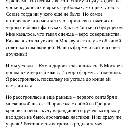
с рюшами. Но потом я всё это сниму и буду ходить на
уроки в джинсах и ярких футболках, которых у нас в
Союзе тогда ни у кого ещё не было. Но самое
интересное, что мечтала я о коричневых платьях и
чёрных и белых фартуках. Как в «Гостье из будущего».
Мне казалось, что такая одежда – верх совершенства.
Как же я хотела уехать в Москву и стать уже обычной
советской школьницей! Надеть форму и войти в совет
дружины!
И мы уехали… Командировка закончилась. В Москве я
пошла в четвёртый класс. И скоро форму… отменили.
Я расстроилась, поскольку не успела до конца ей
насладиться.
Но расстроилась я ещё раньше – первого сентября в
московской школе. Я привезла с собой из Греции
красивый пенал, кучу карандашей и ручек, которых у
нас здесь не было, ароматных ластиков. И их сразу же
украли! Вот так меня встретила родная земля…