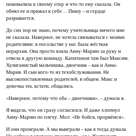
поковыляла к своему отцу и что-то ему сказала. Он
обнял ее и прижал к себе… Пишу – и сердце
разрывается.
До сих пор не знаю, почему учительница ничего мне
не сказала. Наверное, не хотела связываться с моими
родителями: в посольстве у нас была жёсткая
иерархия. Она просто взяла Анну-Марию за руку и
отвела в другую команду. Капитаном там был Максим.
Хулиганистый мальчишка, двоечник – как и Анна-
Мария. И сын кого-то из техобслуживания. Не
высокопоставленных родителей, в общем. Макс и
девочка эта, кстати, общались.
«Наверное, потому что оба – двоечники», – думала я.
Я видела, что он сразу согласился. И даже хлопнул
Анну-Марию по плечу. Мол: «Не бойся, прорвёмся».
И они проиграли. А мы выиграли – как я тогда думала.
Но сейчас я уверена: проиграли – мы. Жестокость