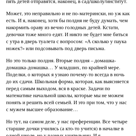
пять детей отправятся, наконец, в сад/школу/институт.
Может, это неправильно и не по-матерински, но уж как
есть. И я, наконец, хотя бы полдня не буду думать, чем
накормить ораву из вечно голодных детей. Кстати,
девочки тоже много едят. И никто не будет мне биться
с утра в дверь туалета с вопросом: «А сколько у паука
ножек?» или подсовывать под дверь письма.
Но это только полдня. Вторые полдня – домашка-
домашка-домашка… У младших, по крайней мере.
Поделки, о которых я узнаю почему-то всегда в ночь
до их сдачи. Школьная форма, которая, как выясняется
перед самым выходом, вся в краске. Задачи по
математике начальной школы, которые мы не можем
понять и решить всей семьей. И это при том, что у нас
с мужем высшее образование…
Но тут, на самом деле, у нас преференции. Все четыре
старшие дочки учились (а кто-то учится) в началке в
одной школе, но у разных учительниц. И я