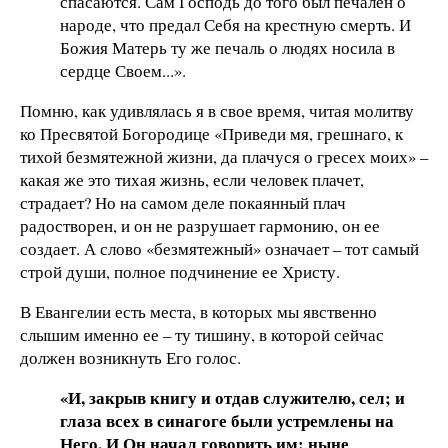
спасаются. Сам Господь до того был печален о
народе, что предал Себя на крестную смерть. И
Божия Матерь ту же печаль о людях носила в
сердце Своем...».
Помню, как удивлялась я в свое время, читая молитву
ко Пресвятой Богородице «Приведи мя, грешнаго, к
тихой безмятежной жизни, да плачуся о гресех моих» –
какая же это тихая жизнь, если человек плачет,
страдает? Но на самом деле покаянный плач
радостворен, и он не разрушает гармонию, он ее
создает. А слово «безмятежный» означает – тот самый
строй души, полное подчинение ее Христу.
В Евангелии есть места, в которых мы явственно
слышим именно ее – ту тишину, в которой сейчас
должен возникнуть Его голос.
«И, закрыв книгу и отдав служителю, сел; и
глаза всех в синагоге были устремлены на
Него. И Он начал говорить им: ныне