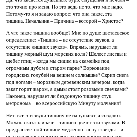
это точно про меня. Но это ведь не то, что мне надо.
Потому-то я и задаю вопрос: что она такое, эта
тишина, Начальник – Причина – которой – Христос?
А что такое тишина вообще? Мне по душе цветаевское
определение: «Тишина – не отсутствие звуков, а
отсутствие лишних звуков». Впрямь, нарушает ли
тишину мерный шум морских волн? Шелест листвы и
щебет птиц – когда мы сидим на скамейке под
огромным дубом в старом парке? Воркование
городских голубей на вешнем солнышке? Скрип снега
под ногами – морозным деревенским вечером, когда
закат горит жаром, а дымы стоят розовыми свечками?
Наконец, нарушает ли бездонную тишину стук
метронома – во всероссийскую Минуту молчания?
Нет: все эти звуки тишину не нарушают, а создают.
Можно сказать иначе – тишина цветет эти звуками. В
предрассветной тишине медленно гаснут звезды – и
она расцветает многоголосым петушиным хоралом.