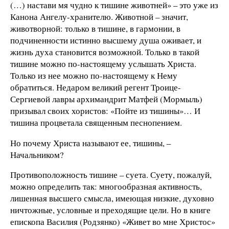
(…) настави мя чудно к тишине животней» – это уже из
Канона Ангелу-хранителю. Животной – значит,
животворной: только в тишине, в гармонии, в
подчиненности истинно высшему душа оживает, и
жизнь духа становится возможной. Только в такой
тишине можно по-настоящему услышать Христа.
Только из нее можно по-настоящему к Нему
обратиться. Недаром великий регент Троице-
Сергиевой лавры архимандрит Матфей (Мормыль)
призывал своих хористов: «Пойте из тишины»… И
тишина процветала священным песнопением.
Но почему Христа называют ее, тишины, –
Начальником?
Противоположность тишине – суета. Суету, пожалуй,
можно определить так: многообразная активность,
лишенная высшего смысла, имеющая низкие, духовно
ничтожные, условные и преходящие цели. Но в книге
епископа Василия (Родзянко) «Живет во мне Христос»