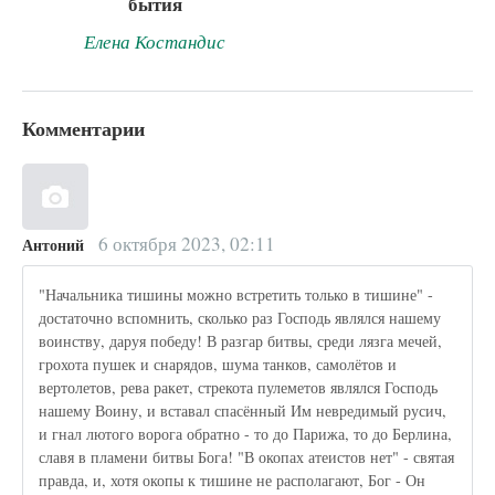
бытия
Елена Костандис
Комментарии
6 октября 2023, 02:11
Антоний
"Начальника тишины можно встретить только в тишине" -
достаточно вспомнить, сколько раз Господь являлся нашему
воинству, даруя победу! В разгар битвы, среди лязга мечей,
грохота пушек и снарядов, шума танков, самолётов и
вертолетов, рева ракет, стрекота пулеметов являлся Господь
нашему Воину, и вставал спасённый Им невредимый русич,
и гнал лютого ворога обратно - то до Парижа, то до Берлина,
славя в пламени битвы Бога! "В окопах атеистов нет" - святая
правда, и, хотя окопы к тишине не располагают, Бог - Он