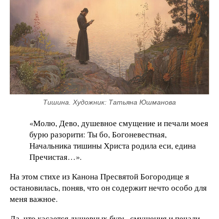
Тишина. Художник: Татьяна Юшманова
«Молю, Дево, душевное смущение и печали моея
бурю разорити: Ты бо, Богоневестная,
Начальника тишины Христа родила еси, едина
Пречистая…».
На этом стихе из Канона Пресвятой Богородице я
остановилась, поняв, что он содержит нечто особо для
меня важное.
Да, что касается душевных бурь, смущения и печали –