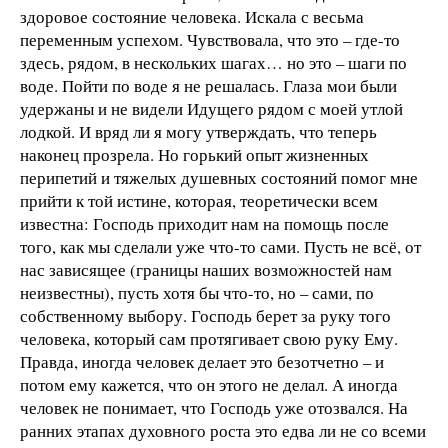
здоровое состояние человека. Искала с весьма
переменным успехом. Чувствовала, что это – где-то
здесь, рядом, в нескольких шагах… но это – шаги по
воде. Пойти по воде я не решалась. Глаза мои были
удержаны и не видели Идущего рядом с моей утлой
лодкой. И вряд ли я могу утверждать, что теперь
наконец прозрела. Но горький опыт жизненных
перипетий и тяжелых душевных состояний помог мне
прийти к той истине, которая, теоретически всем
известна: Господь приходит нам на помощь после
того, как мы сделали уже что-то сами. Пусть не всё, от
нас зависящее (границы наших возможностей нам
неизвестны), пусть хотя бы что-то, но – сами, по
собственному выбору. Господь берет за руку того
человека, который сам протягивает свою руку Ему.
Правда, иногда человек делает это безотчетно – и
потом ему кажется, что он этого не делал. А иногда
человек не понимает, что Господь уже отозвался. На
ранних этапах духовного роста это едва ли не со всеми