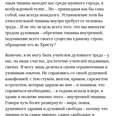
такая тишина находит нас среди шумного города, в
возбужденной толпе... Но – пришедшая как бы сама
собой, она всегда ненадолго. Установление хотя бы
относительной тишины внутри требует от человека
труда…И не это ли цель всего того, что мы именуем
трудом духовным – обретение тишины внутренней,
подчинение всего своего существа единому строю,
обращение его ко Христу?
Конечно, я не могу быть учителем духовного труда – у
нас, на наше счастье, достаточно учителей подлинных,
святых. Я могу лишь делиться своим ограниченным и
уязвимым опытом. Не справляясь со своей душевной
какофонией, с тем стуком, визгом, криком, скрежетом
и грохотом, которые царили во мне – и понимая, что
справиться необходимо, – я годами искала в вере, в
храме и молитве именно этого – внутренней тишины.
Говоря чуть более развернуто – мира, покоя,
душевного здравия и духовной свободы – потому что
тишина есть самое мирное, самое свободное и