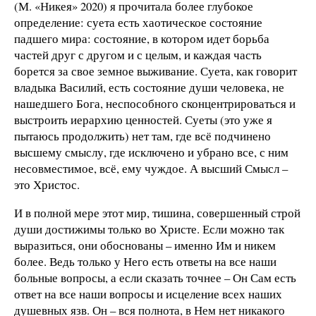
(М. «Никея» 2020) я прочитала более глубокое
определение: суета есть хаотическое состояние
падшего мира: состояние, в котором идет борьба
частей друг с другом и с целым, и каждая часть
борется за свое земное выживание. Суета, как говорит
владыка Василий, есть состояние души человека, не
нашедшего Бога, неспособного сконцентрироваться и
выстроить иерархию ценностей. Суеты (это уже я
пытаюсь продолжить) нет там, где всё подчинено
высшему смыслу, где исключено и убрано все, с ним
несовместимое, всё, ему чуждое. А высший Смысл –
это Христос.
И в полной мере этот мир, тишина, совершенный строй
души достижимы только во Христе. Если можно так
выразиться, они обоснованы – именно Им и никем
более. Ведь только у Него есть ответы на все наши
больные вопросы, а если сказать точнее – Он Сам есть
ответ на все наши вопросы и исцеление всех наших
душевных язв. Он – вся полнота, в Нем нет никакого