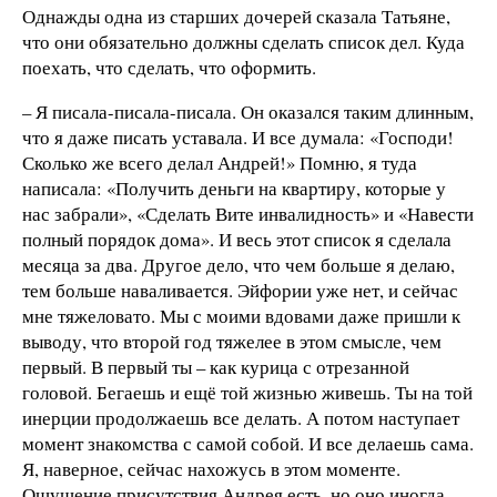
Однажды одна из старших дочерей сказала Татьяне,
что они обязательно должны сделать список дел. Куда
поехать, что сделать, что оформить.
– Я писала-писала-писала. Он оказался таким длинным,
что я даже писать уставала. И все думала: «Господи!
Сколько же всего делал Андрей!» Помню, я туда
написала: «Получить деньги на квартиру, которые у
нас забрали», «Сделать Вите инвалидность» и «Навести
полный порядок дома». И весь этот список я сделала
месяца за два. Другое дело, что чем больше я делаю,
тем больше наваливается. Эйфории уже нет, и сейчас
мне тяжеловато. Мы с моими вдовами даже пришли к
выводу, что второй год тяжелее в этом смысле, чем
первый. В первый ты – как курица с отрезанной
головой. Бегаешь и ещё той жизнью живешь. Ты на той
инерции продолжаешь все делать. А потом наступает
момент знакомства с самой собой. И все делаешь сама.
Я, наверное, сейчас нахожусь в этом моменте.
Ощущение присутствия Андрея есть, но оно иногда