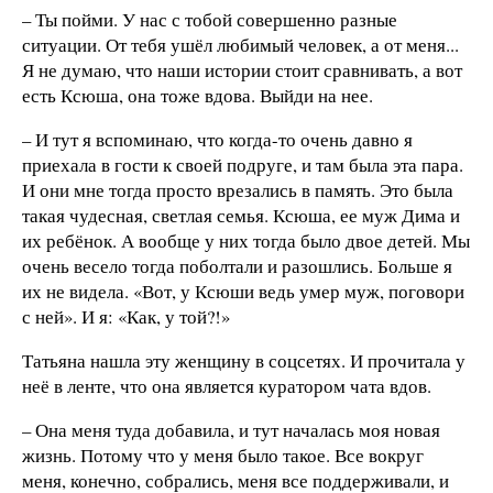
– Ты пойми. У нас с тобой совершенно разные
ситуации. От тебя ушёл любимый человек, а от меня...
Я не думаю, что наши истории стоит сравнивать, а вот
есть Ксюша, она тоже вдова. Выйди на нее.
– И тут я вспоминаю, что когда-то очень давно я
приехала в гости к своей подруге, и там была эта пара.
И они мне тогда просто врезались в память. Это была
такая чудесная, светлая семья. Ксюша, ее муж Дима и
их ребёнок. А вообще у них тогда было двое детей. Мы
очень весело тогда поболтали и разошлись. Больше я
их не видела. «Вот, у Ксюши ведь умер муж, поговори
с ней». И я: «Как, у той?!»
Татьяна нашла эту женщину в соцсетях. И прочитала у
неё в ленте, что она является куратором чата вдов.
– Она меня туда добавила, и тут началась моя новая
жизнь. Потому что у меня было такое. Все вокруг
меня, конечно, собрались, меня все поддерживали, и