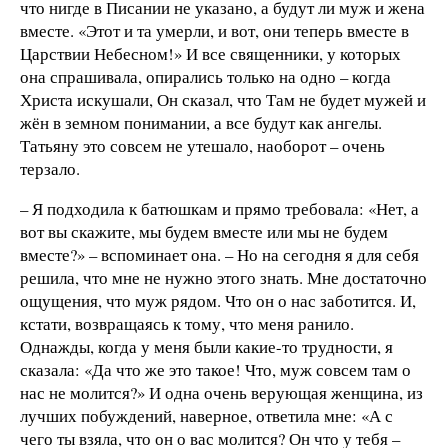
что нигде в Писании не указано, а будут ли муж и жена
вместе. «Этот и та умерли, и вот, они теперь вместе в
Царствии Небесном!» И все священники, у которых
она спрашивала, опирались только на одно – когда
Христа искушали, Он сказал, что Там не будет мужей и
жён в земном понимании, а все будут как ангелы.
Татьяну это совсем не утешало, наоборот – очень
терзало.
– Я подходила к батюшкам и прямо требовала: «Нет, а
вот вы скажите, мы будем вместе или мы не будем
вместе?» – вспоминает она. – Но на сегодня я для себя
решила, что мне не нужно этого знать. Мне достаточно
ощущения, что муж рядом. Что он о нас заботится. И,
кстати, возвращаясь к тому, что меня ранило.
Однажды, когда у меня были какие-то трудности, я
сказала: «Да что же это такое! Что, муж совсем там о
нас не молится?» И одна очень верующая женщина, из
лучших побуждений, наверное, ответила мне: «А с
чего ты взяла, что он о вас молится? Он что у тебя –