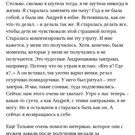
Столько, сколько я шутила тогда, я не шутила никогда в
жизни. Я старалась заменить им папу! Год я не была
собой, а была им. Андрей в юбке. Вспоминала, как он
что-то делал, – и делала так же. Я старалась делать все,
чтобы дети не чувствовали этой страшной потери.
Старалась компенсировать им эту утрату. И мне
кажется, у меня это получилось. Хотя, конечно, были
моменты, которые у меня не получались и не
получаются. Это чудесные Андрюшкины завтраки,
например. Потому что по утрам я встаю: «Кто я? Где
я?..» А он вставал, так уютно варил яички, резал
огурчики-помидорчики. У него был ритуал – этот
завтрак. И мы, такие сонные, туда подтягивались.
Сейчас нам этого очень не хватает. Утро у нас теперь –
какая-то суета, а как Андрей, с этими завтраками, я не
могу. Но в остальном я старалась быть как он. А
сейчас я возвращаюсь к себе.
Ещё Татьяне очень помогло интервью, которое они с
мужем давали после получения медали за