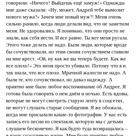
говорили: «Ничего! Выйдешь ещё замуж!» Однажды
мне даже сказали: «Ну, может, Андрей тебе вымолит
нового мужа?» Зачем мне новый муж?! Меня очень
сильно ранило, когда люди делали вид, что не заметили
меня. Не здоровались. Я понимаю, что они просто не
знали, как себя вести. И все равно. Ты вот меня ругала.
Этого тоже делать не надо. Были люди, которые вроде
бы сочувствовали, но этим своим сочувствием ставили
на мне крест. «Ой, ну как же вы теперь будете. Как же
все плохо!» Это меня просто убивало. Потому что я и
так знала, что все плохо. Мрачной жалости не надо. А
были те, кто сочувствовал, но давал надежду. А
приятно мне было любое воспоминание об Андрее. Я
готова была говорить о нем днём и ночью. Есть вдовы,
которые не могут смотреть старую ленту в соцсетях,
не могут слушать старые сообщения. Я же обожала,
когда мне присылали какие-то фотографии. У нас есть
запись его песни из спектакля, которую мы с детьми
слушаем бесконечно. Я как будто туда возвращалась –
в нашу счастливую жизнь. Мне было приятно любое