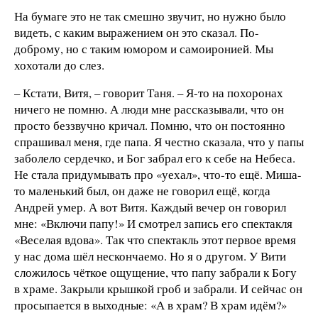
На бумаге это не так смешно звучит, но нужно было
видеть, с каким выражением он это сказал. По-
доброму, но с таким юмором и самоиронией. Мы
хохотали до слез.
– Кстати, Витя, – говорит Таня. – Я-то на похоронах
ничего не помню. А люди мне рассказывали, что он
просто беззвучно кричал. Помню, что он постоянно
спрашивал меня, где папа. Я честно сказала, что у папы
заболело сердечко, и Бог забрал его к себе на Небеса.
Не стала придумывать про «уехал», что-то ещё. Миша-
то маленький был, он даже не говорил ещё, когда
Андрей умер. А вот Витя. Каждый вечер он говорил
мне: «Включи папу!» И смотрел запись его спектакля
«Веселая вдова». Так что спектакль этот первое время
у нас дома шёл нескончаемо. Но я о другом. У Вити
сложилось чёткое ощущение, что папу забрали к Богу
в храме. Закрыли крышкой гроб и забрали. И сейчас он
просыпается в выходные: «А в храм? В храм идём?»