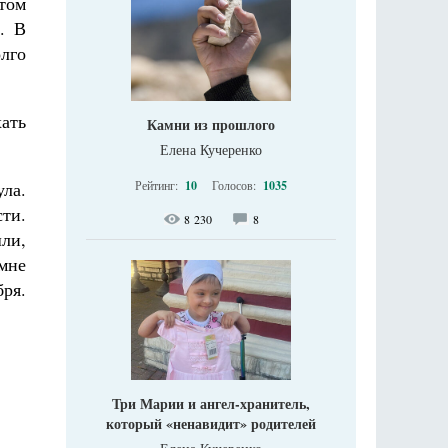
отом
. В
олго
хать
Камни из прошлого
Елена Кучеренко
Рейтинг:
10
Голосов:
1035
ла.
ти.
8 230
8
шли,
мне
бря.
Три Марии и ангел-хранитель,
который «ненавидит» родителей