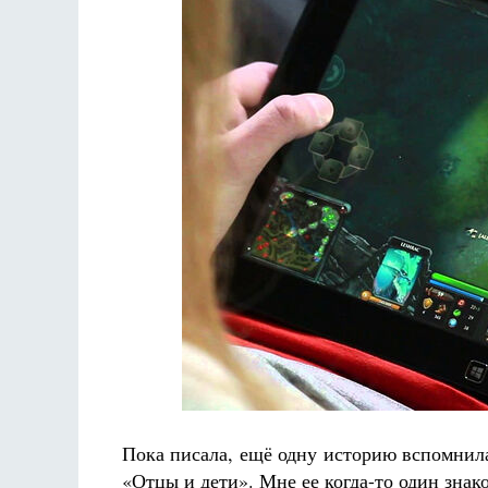
Пока писала, ещё одну историю вспомнила
«Отцы и дети». Мне ее когда-то один знак