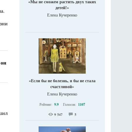
«Мы не сможем растить двух таких
детей!»
а.
Елена Кучеренко
зни
 он
«Если бы не болезнь, я бы не стала
счастливой»
Елена Кучеренко
Рейтинг:
9.9
Голосов:
1107
ешил
9 547
5