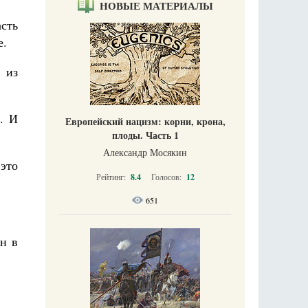
НОВЫЕ МАТЕРИАЛЫ
асть
е.
 из
. И
Европейский нацизм: корни, крона,
плоды. Часть 1
Александр Мосякин
 это
Рейтинг:
8.4
Голосов:
12
651
он в