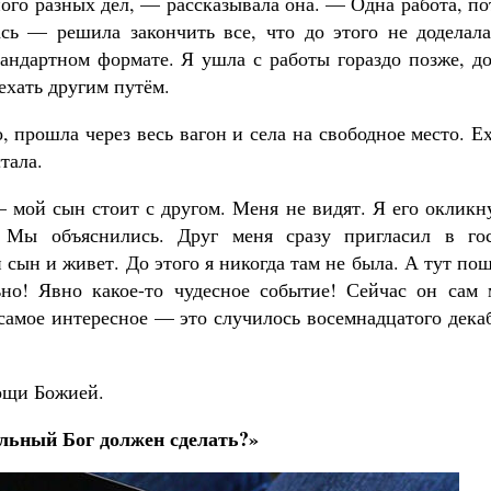
ого разных дел, — рассказывала она. — Одна работа, п
сь — решила закончить все, что до этого не доделала
тандартном формате. Я ушла с работы гораздо позже, д
ехать другим путём.
 прошла через весь вагон и села на свободное место. Е
тала.
мой сын стоит с другом. Меня не видят. Я его окликну
. Мы объяснились. Друг меня сразу пригласил в гос
й сын и живет. До этого я никогда там не была. А тут по
ьно! Явно какое-то чудесное событие! Сейчас он сам 
 самое интересное — это случилось восемнадцатого дека
мощи Божией.
льный Бог должен сделать?»