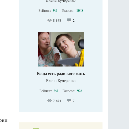
Елена Кучеренко
Рейтинг:
9.9
Голосов:
1048
8 898
2
Когда есть ради кого жить
Елена Кучеренко
Рейтинг:
9.8
Голосов:
926
7 674
7
ерии