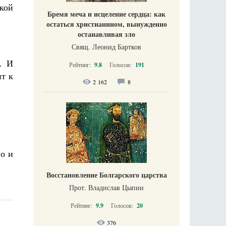
акой
Бремя меча и исцеление сердца: как
остаться христианином, вынужденно
останавливая зло
Свящ. Леонид Бартков
. И
Рейтинг:
9.8
Голосов:
191
ит к
2 162
8
но и
Восстановление Болгарского царства
Прот. Владислав Цыпин
Рейтинг:
9.9
Голосов:
20
376