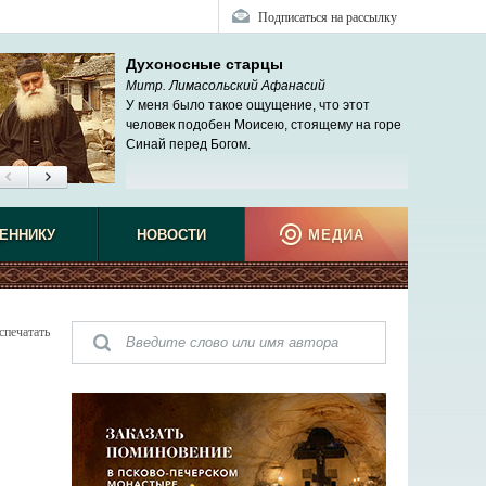
Подписаться на рассылку
Духоносные старцы
Митр. Лимасольский Афанасий
У меня было такое ощущение, что этот
человек подобен Моисею, стоящему на горе
Синай перед Богом.
ЕННИКУ
НОВОСТИ
МЕДИА
спечатать