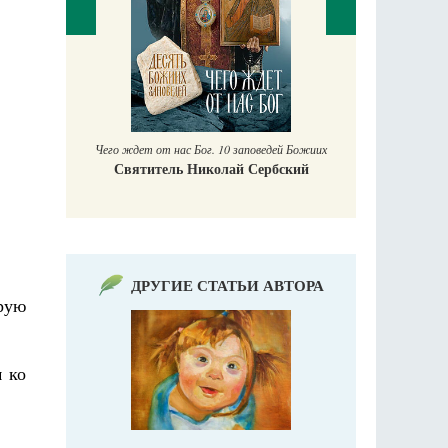
П
Е
аучись у
Чего ждет от нас Бог. 10 заповедей Божиих
Святитель Николай Сербский
ДРУГИЕ СТАТЬИ АВТОРА
орую
 ко