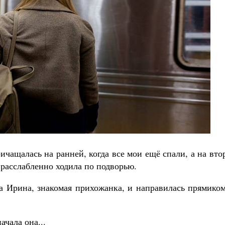
Великомученик Георгий Победоносец. Н
святого
Роман Котов
Как найти своё место в жизни
Кирилл Мурышев
ичащалась на ранней, когда все мои ещё спали, а на вт
 расслабленно ходила по подворью.
а Ирина, знакомая прихожанка, и направилась прямиком
ачала она...