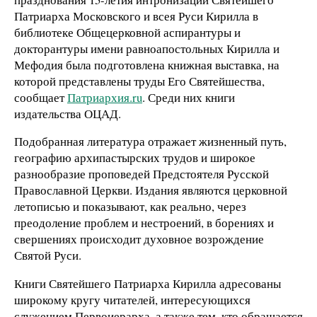
Патриарха Московского и всея Руси Кирилла в
библиотеке Общецерковной аспирантуры и
докторантуры имени равноапостольных Кирилла и
Мефодия была подготовлена книжная выставка, на
которой представлены труды Его Святейшества,
сообщает
Патриархия.ru
. Среди них книги
издательства ОЦАД.
Подобранная литература отражает жизненный путь,
географию архипастырских трудов и широкое
разнообразие проповедей Предстоятеля Русской
Православной Церкви. Издания являются церковной
летописью и показывают, как реально, через
преодоление проблем и нестроений, в борениях и
свершениях происходит духовное возрождение
Святой Руси.
Книги Святейшего Патриарха Кирилла адресованы
широкому кругу читателей, интересующихся
служением Первоиерарха, а также тем, кто обращается