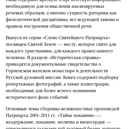
необходимую для осмысления анализируемых
речевых образцов, а именно сущность риторики как
филологической дисциплины, исследующей законы и
правила построения общественной речи.
Выпуск из серии «Слово Святейшего Патриарха»
посвящен Святой Земле — месту, которое свято для
каждого христианина, для каждого православного
человека. В разделе «Историческая справка»
приводятся документальные свидетельства о
Горненском женском монастыре и деятельности
Русской духовной миссии. Книга содержит подборку
репортажных фотографий, а также иллюстрации,
необходимые для более ясного понимания
исторического фона событий.
Основные темы сборника великопостных проповедей
Патриарха 2001-2011 гг. «Тайна покаяния» —
воздержание, покаяние, молитва и милосердие —
определяются задачами той духовной брани, которую