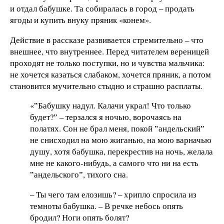
и отдал бабушке. Та собиралась в город – продать
ягоды и купить внуку пряник «конем».
Действие в рассказе развивается стремительно – что
внешнее, что внутреннее. Перед читателем вереницей
проходят не только поступки, но и чувства мальчика:
не хочется казаться слабаком, хочется пряник, а потом
становится мучительно стыдно и страшно расплаты.
«‟Бабушку надул. Калачи украл! Что только
будет?ˮ – терзался я ночью, ворочаясь на
полатях. Сон не брал меня, покой ‟андельскийˮ
не снисходил на мою жиганью, на мою варначью
душу, хотя бабушка, перекрестив на ночь, желала
мне не какого-нибудь, а самого что ни на есть
‟андельскогоˮ, тихого сна.
– Ты чего там елозишь? – хрипло спросила из
темноты бабушка. – В речке небось опять
бродил? Ноги опять болят?