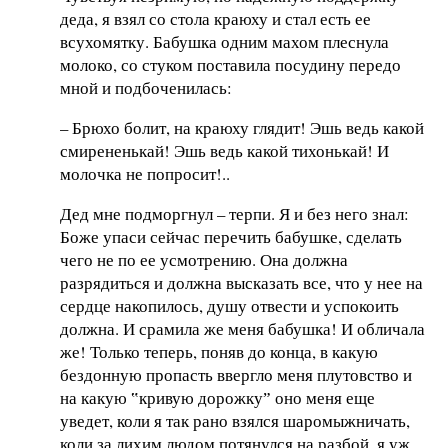
деда, я взял со стола краюху и стал есть ее
всухомятку. Бабушка одним махом плеснула
молоко, со стуком поставила посудину передо
мной и подбоченилась:
– Брюхо болит, на краюху глядит! Эшь ведь какой
смирененькай! Эшь ведь какой тихонькай! И
молочка не попросит!..
Дед мне подморгнул – терпи. Я и без него знал:
Боже упаси сейчас перечить бабушке, сделать
чего не по ее усмотрению. Она должна
разрядиться и должна высказать все, что у нее на
сердце накопилось, душу отвести и успокоить
должна. И срамила же меня бабушка! И обличала
же! Только теперь, поняв до конца, в какую
бездонную пропасть ввергло меня плутовство и
на какую ‟кривую дорожкуˮ оно меня еще
уведет, коли я так рано взялся шаромыжничать,
коли за лихим людом потянулся на разбой, я уж