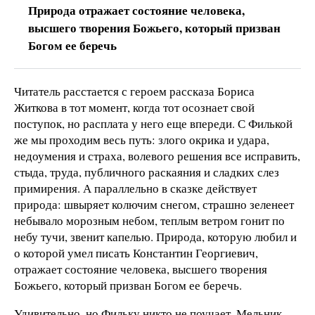
Природа отражает состояние человека,
высшего творения Божьего, который призван
Богом ее беречь
Читатель расстается с героем рассказа Бориса
Житкова в тот момент, когда тот осознает свой
поступок, но расплата у него еще впереди. С Филькой
же мы проходим весь путь: злого окрика и удара,
недоумения и страха, волевого решения все исправить,
стыда, труда, публичного раскаяния и сладких слез
примирения. А параллельно в сказке действует
природа: швыряет колючим снегом, страшно зеленеет
небывало морозным небом, теплым ветром гонит по
небу тучи, звенит капелью. Природа, которую любил и
о которой умел писать Константин Георгиевич,
отражает состояние человека, высшего творения
Божьего, который призван Богом ее беречь.
Удивительно, но Фильку никто не поучает. Мельник