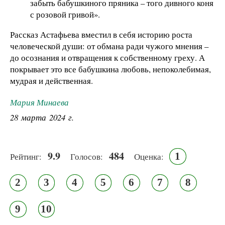
забыть бабушкиного пряника – того дивного коня
с розовой гривой».
Рассказ Астафьева вместил в себя историю роста
человеческой души: от обмана ради чужого мнения –
до осознания и отвращения к собственному греху. А
покрывает это все бабушкина любовь, непоколебимая,
мудрая и действенная.
Мария Минаева
28 марта 2024 г.
9.9
484
1
Рейтинг:
Голосов:
Оценка:
2
3
4
5
6
7
8
9
10