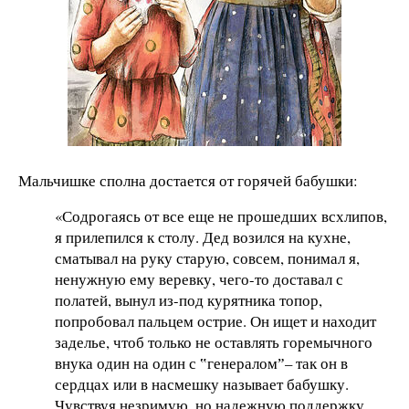
Мальчишке сполна достается от горячей бабушки:
«Содрогаясь от все еще не прошедших всхлипов,
я прилепился к столу. Дед возился на кухне,
сматывал на руку старую, совсем, понимал я,
ненужную ему веревку, чего-то доставал с
полатей, вынул из-под курятника топор,
попробовал пальцем острие. Он ищет и находит
заделье, чтоб только не оставлять горемычного
внука один на один с ‟генераломˮ– так он в
сердцах или в насмешку называет бабушку.
Чувствуя незримую, но надежную поддержку