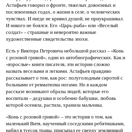
Астафьев говорил о фронте, тяжелых довоенных и
послевоенных годах, о жизни в селе, о человеческих
чувствах. И нигде не кривил душой, не приукрашивал.
И никого не боялся. Его «Царь-рыба» или «Веселый
солдат» – страшные и невероятно важные
художественные свидетельства эпохи.
Есть у Виктора Петровича небольшой рассказ – «Конь
с розовой гривой», один из автобиографических. Как и
«взрослые» книги писателя, эти истории сложно
назвать веселыми и легкими. Астафьев правдиво
рассказывает о том, как рос: полуголодным сиротой с
больными от ревматизма ногами. Но в каждом
рассказе возникают образы людей, которые его
воспитали – дедушки и особенно бабушки, любовь
которой осеняла, растила, хранила мальчика.
«Конь с розовой гривой» – это история о том, как
маленький Витя, наученный соседскими ребятишками,
набил в туесок травы, присыпал ее сверху земляникой