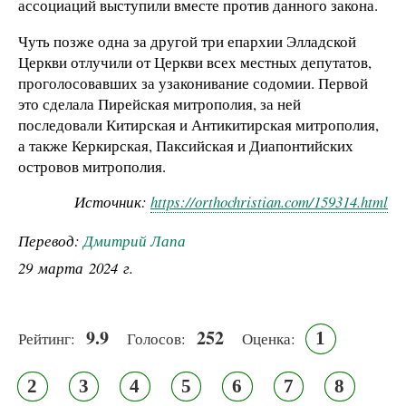
ассоциаций выступили вместе против данного закона.
Чуть позже одна за другой три епархии Элладской
Церкви отлучили от Церкви всех местных депутатов,
проголосовавших за узаконивание содомии. Первой
это сделала Пирейская митрополия, за ней
последовали Китирская и Антикитирская митрополия,
а также Керкирская, Паксийская и Диапонтийских
островов митрополия.
Источник:
https://orthochristian.com/159314.html
Перевод:
Дмитрий Лапа
29 марта 2024 г.
9.9
252
1
Рейтинг:
Голосов:
Оценка:
2
3
4
5
6
7
8