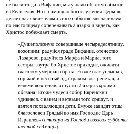
не были тогда в Вифании, мы узнали об этом событии
из Евангелия. Но с помощью богослужения Церковь
делает нас свидетелями этого события, мы начинаем
по-настоящему сопереживать Лазарю и видеть, как
Христос побеждает смерть.
«Душеполезную совершивше четыредесятницу,
возопиим: радуйся граде Вифание, отечество
Лазарево. радуйтеся Марфа и Мари́а, того
сестры, заутра бо Христос приходит, оживити
глаголом умершаго брата: Егоже глас услышав,
горький и несытый ад, страхом вострепетав, и
вельми возстенав, отпустит Лазаря укройми
обязана: Егоже чудеси собор Еврейский
удивився, с ваием и ветвьми того срящут, и
явятся похваляющии дети, Емуже завидят отцы.
благословен Грядый во имя Господне Царь
Израилев» (
стихира на Господи воззвах субботы
шестой седмицы
).