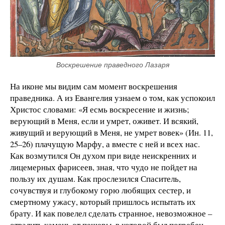
Воскрешение праведного Лазаря
На иконе мы видим сам момент воскрешения
праведника. А из Евангелия узнаем о том, как успокоил
Христос словами: «Я есмь воскресение и жизнь;
верующий в Меня, если и умрет, оживет. И всякий,
живущий и верующий в Меня, не умрет вовек» (Ин. 11,
25–26) плачущую Марфу, а вместе с ней и всех нас.
Как возмутился Он духом при виде неискренних и
лицемерных фарисеев, зная, что чудо не пойдет на
пользу их душам. Как прослезился Спаситель,
сочувствуя и глубокому горю любящих сестер, и
смертному ужасу, который пришлось испытать их
брату. И как повелел сделать странное, невозможное –
отвалить камень от пещеры, в которой был погребен