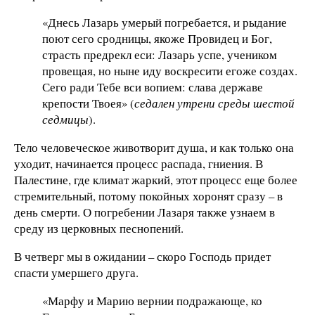
«Днесь Лазарь умерый погребается, и рыдание
поют сего сродницы, якоже Провидец и Бог,
страсть предрекл еси: Лазарь успе, учеником
провещая, но ныне иду воскресити егоже создах.
Сего ради Тебе вси вопием: слава державе
крепости Твоея» (
седален утрени среды шестой
седмицы
).
Тело человеческое животворит душа, и как только она
уходит, начинается процесс распада, гниения. В
Палестине, где климат жаркий, этот процесс еще более
стремительный, потому покойных хоронят сразу – в
день смерти. О погребении Лазаря также узнаем в
среду из церковных песнопений.
В четверг мы в ожидании – скоро Господь придет
спасти умершего друга.
«Марфу и Марию вернии подражающе, ко