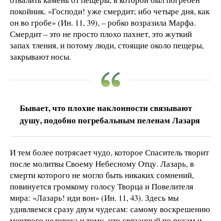
покойник. «Господи! уже смердит; ибо четыре дня, как
он во гробе» (Ин. 11, 39), – робко возразила Марфа.
Смердит – это не просто плохо пахнет, это жуткий
запах тления, и потому люди, стоящие около пещеры,
закрывают носы.
Бывает, что плохие наклонности связывают
душу, подобно погребальным пеленам Лазаря
И тем более потрясает чудо, которое Спаситель творит
после молитвы Своему Небесному Отцу. Лазарь, в
смерти которого не могло быть никаких сомнений,
повинуется громкому голосу Творца и Повелителя
мира: «Лазарь! иди вон» (Ин. 11, 43). Здесь мы
удивляемся сразу двум чудесам: самому воскрешению
мертвого человека и тому, что связанный по рукам и