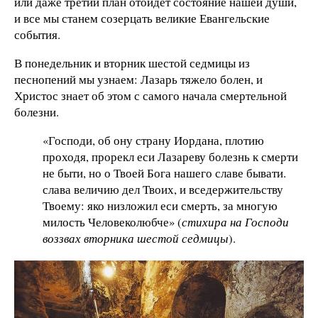
или даже третий план отойдет состояние нашей души,
и все мы станем созерцать великие Евангельские
события.
В понедельник и вторник шестой седмицы из
песнопений мы узнаем: Лазарь тяжело болен, и
Христос знает об этом с самого начала смертельной
болезни.
«Господи, об ону страну Иордана, плотию
проходя, прорекл еси Лазареву болезнь к смерти
не быти, но о Твоей Бога нашего славе бывати.
слава величию дел Твоих, и вседержительству
Твоему: яко низложил еси смерть, за многую
милость Человеколюбче» (
стихира на Господи
воззвах вторника шестой седмицы
).