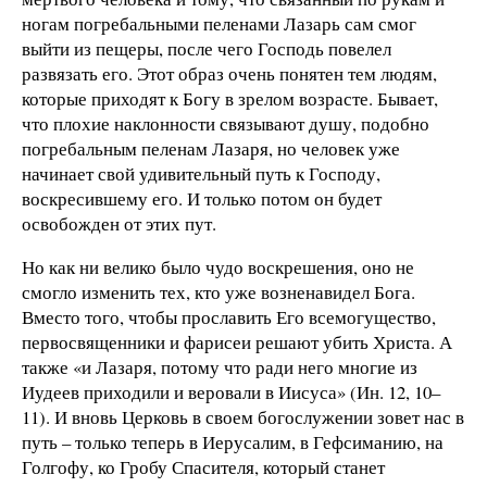
ногам погребальными пеленами Лазарь сам смог
выйти из пещеры, после чего Господь повелел
развязать его. Этот образ очень понятен тем людям,
которые приходят к Богу в зрелом возрасте. Бывает,
что плохие наклонности связывают душу, подобно
погребальным пеленам Лазаря, но человек уже
начинает свой удивительный путь к Господу,
воскресившему его. И только потом он будет
освобожден от этих пут.
Но как ни велико было чудо воскрешения, оно не
смогло изменить тех, кто уже возненавидел Бога.
Вместо того, чтобы прославить Его всемогущество,
первосвященники и фарисеи решают убить Христа. А
также «и Лазаря, потому что ради него многие из
Иудеев приходили и веровали в Иисуса» (Ин. 12, 10–
11). И вновь Церковь в своем богослужении зовет нас в
путь – только теперь в Иерусалим, в Гефсиманию, на
Голгофу, ко Гробу Спасителя, который станет