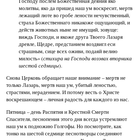
Господу послем Божественная деяния яко
молитвы, яко да пришед наш ум воскресит, мертв
лежащий люте во гробе лености нечувственный,
страха Божественнаго никакоже ощущающий, и
действ животных ныне не имущий, зовуще:
виждь Господи, и якоже друга Твоего Лазаря
древле, Щедре, предстанием воздвигл еси
страшным, сице всех оживи, подаяй велию
милость» (
стихира на Господи воззвах вторника
шестой седмицы
).
Снова Церковь обращает наше внимание – мертв не
только Лазарь, мертв наш ум, убитый леностью,
страстями, нерадением. И потому весть о Христе
воскрешающем – личная радость для каждого из нас.
Пятница – день Распятия и Крестной Смерти
Спасителя, песнопения этого дня всегда устремляют
наш ум к подножию Голгофы. Но посмотрите, как
тонко на шестой седмице песнотворцы соединяют