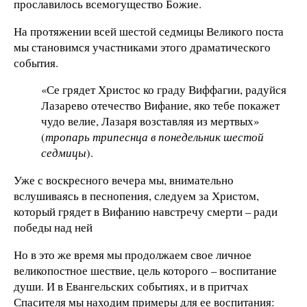
прославилось всемогущество Божие.
На протяжении всей шестой седмицы Великого поста
мы становимся участниками этого драматического
события.
«Се грядет Христос ко граду Виффагии, радуйся
Лазарево отечество Вифание, яко тебе покажет
чудо велие, Лазаря возставляя из мертвых»
(
тропарь трипеснца в понедельник шестой
седмицы
).
Уже с воскресного вечера мы, внимательно
вслушиваясь в песнопения, следуем за Христом,
который грядет в Вифанию навстречу смерти – ради
победы над ней
Но в это же время мы продолжаем свое личное
великопостное шествие, цель которого – воспитание
души. И в Евангельских событиях, и в притчах
Спасителя мы находим примеры для ее воспитания: