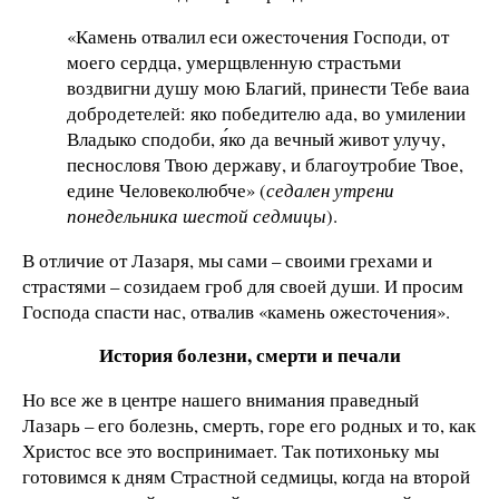
«Камень отвалил еси ожесточения Господи, от
моего сердца, умерщвленную страстьми
воздвигни душу мою Благий, принести Тебе ваиа
добродетелей: яко победителю ада, во умилении
Владыко сподоби, я́ко да вечный живот улучу,
песнословя Твою державу, и благоутробие Твое,
едине Человеколюбче» (
седален утрени
понедельника шестой седмицы
).
В отличие от Лазаря, мы сами – своими грехами и
страстями – созидаем гроб для своей души. И просим
Господа спасти нас, отвалив «камень ожесточения».
История болезни, смерти и печали
Но все же в центре нашего внимания праведный
Лазарь – его болезнь, смерть, горе его родных и то, как
Христос все это воспринимает. Так потихоньку мы
готовимся к дням Страстной седмицы, когда на второй