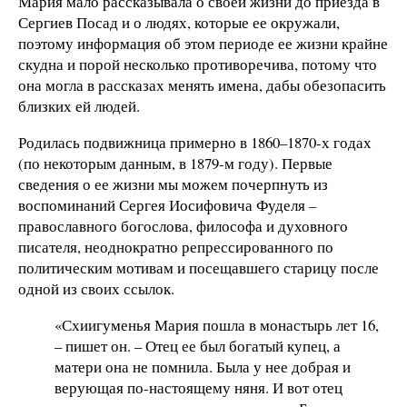
Мария мало рассказывала о своей жизни до приезда в
Сергиев Посад и о людях, которые ее окружали,
поэтому информация об этом периоде ее жизни крайне
скудна и порой несколько противоречива, потому что
она могла в рассказах менять имена, дабы обезопасить
близких ей людей.
Родилась подвижница примерно в 1860
–
1870-х годах
(по некоторым данным, в 1879-м году). Первые
сведения о ее жизни мы можем почерпнуть из
воспоминаний Сергея Иосифовича Фуделя
–
православного богослова, философа и духовного
писателя, неоднократно репрессированного по
политическим мотивам и посещавшего старицу после
одной из своих ссылок.
«Схиигуменья Мария пошла в монастырь лет 16,
– пишет он. – Отец ее был богатый купец, а
матери она не помнила. Была у нее добрая и
верующая по-настоящему няня. И вот отец