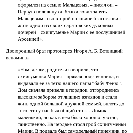
оформлен на семью Мальцевых, – писал он. –
Первую половину он благословил занять
Мальцевым, а во второй половине благословил
жить одной из своих саратовских духовных
дочерей – схиигуменье Марии с ее послушницей
Арсенией».
Двоюродный брат протоиерея Игоря А. Б. Ветвицкий
вспоминал:
«Нам, детям, родители говорили, что
схиигуменья Мария – прямая родственница, и
выдавали ее за тетю нашего папы ‟бабу Феню”.
Дом сначала привели в порядок, отгородились
высоким забором от лишних взглядов и стали
жить одной большой дружной семьей, вплоть до
того, что у нас был общий стол… Домик
маленький, но как в нем было хорошо, уютно,
таинственно. На чердаке стоял гроб схиигуменьи
Марии. В подвале был самодельный приемник, по