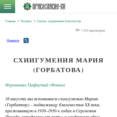
Главная
Человек
Святые, подвижники благочестия
7 015 просмотров
Нравится
СХИИГУМЕНИЯ МАРИЯ
(ГОРБАТОВА)
Иеромонах Пафнутий (Фокин)
16 августа мы вспоминаем схиигуменью Марию
(Горбатову) – подвижницу благочестия ХХ века,
проживавшую в 1930–1950-х годах в Сергиевом
Посаде, неподалеку от лавры, и создавшую здесь