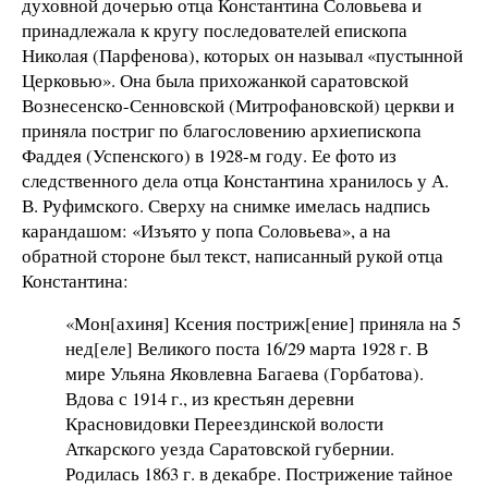
духовной дочерью отца Константина Соловьева и
принадлежала к кругу последователей епископа
Николая (Парфенова), которых он называл «пустынной
Церковью». Она была прихожанкой саратовской
Вознесенско-Сенновской (Митрофановской) церкви и
приняла постриг по благословению архиепископа
Фаддея (Успенского) в 1928-м году. Ее фото из
следственного дела отца Константина хранилось у А.
В. Руфимского. Сверху на снимке имелась надпись
карандашом: «Изъято у попа Соловьева», а на
обратной стороне был текст, написанный рукой отца
Константина:
«Мон[ахиня] Ксения постриж[ение] приняла на 5
нед[еле] Великого поста 16/29 марта 1928 г. В
мире Ульяна Яковлевна Багаева (Горбатова).
Вдова с 1914 г., из крестьян деревни
Красновидовки Переездинской волости
Аткарского уезда Саратовской губернии.
Родилась 1863 г. в декабре. Пострижение тайное