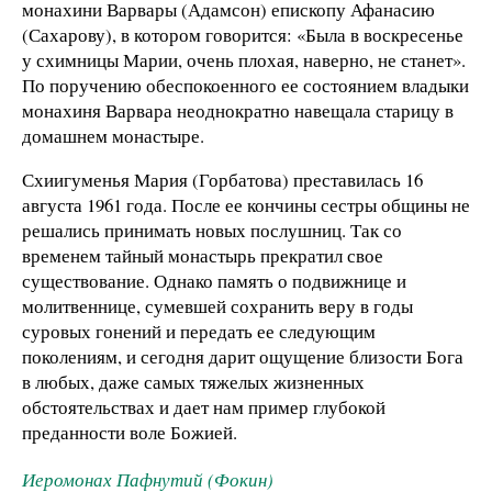
монахини Варвары (Адамсон) епископу Афанасию
(Сахарову), в котором говорится: «Была в воскресенье
у схимницы Марии, очень плохая, наверно, не станет».
По поручению обеспокоенного ее состоянием владыки
монахиня Варвара неоднократно навещала старицу в
домашнем монастыре.
Схиигуменья Мария (Горбатова) преставилась 16
августа 1961 года. После ее кончины сестры общины не
решались принимать новых послушниц. Так со
временем тайный монастырь прекратил свое
существование. Однако память о подвижнице и
молитвеннице, сумевшей сохранить веру в годы
суровых гонений и передать ее следующим
поколениям, и сегодня дарит ощущение близости Бога
в любых, даже самых тяжелых жизненных
обстоятельствах и дает нам пример глубокой
преданности воле Божией.
Иеромонах Пафнутий (Фокин)