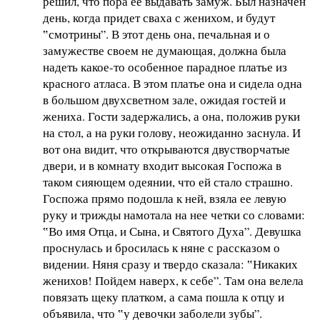
решил, что пора ее выдавать замуж. Был назначен
день, когда придет сваха с женихом, и будут
‟смотрины”. В этот день она, печальная и о
замужестве своем не думающая, должна была
надеть какое-то особенное парадное платье из
красного атласа. В этом платье она и сидела одна
в большом двухсветном зале, ожидая гостей и
жениха. Гости задержались, а она, положив руки
на стол, а на руки голову, неожиданно заснула. И
вот она видит, что открываются двустворчатые
двери, и в комнату входит высокая Госпожа в
таком сияющем одеянии, что ей стало страшно.
Госпожа прямо подошла к ней, взяла ее левую
руку и трижды намотала на нее четки со словами:
‟Во имя Отца, и Сына, и Святого Духа”. Девушка
проснулась и бросилась к няне с рассказом о
видении. Няня сразу и твердо сказала: ‟Никаких
женихов! Пойдем наверх, к себе”. Там она велела
повязать щеку платком, а сама пошла к отцу и
объявила, что ‟у девочки заболели зубы”.