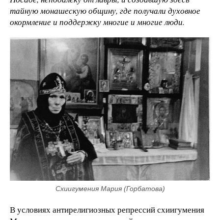
тайную монашескую общину, где получали духовное
окормление и поддержку многие и многие люди.
Схиигумения Мария (Горбатова)
В условиях антирелигиозных репрессий схиигумения