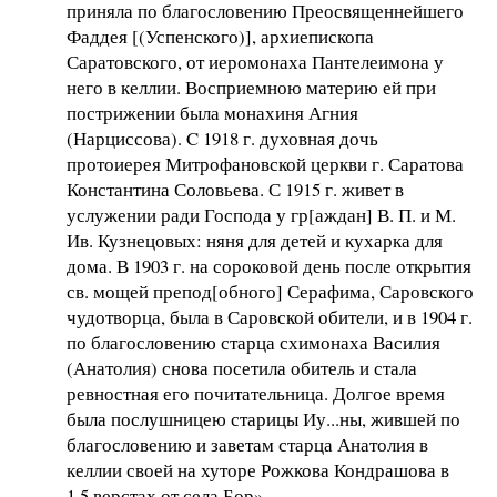
приняла по благословению Преосвященнейшего
Фаддея [(Успенского)], архиепископа
Саратовского, от иеромонаха Пантелеимона у
него в келлии. Восприемною материю ей при
пострижении была монахиня Агния
(Нарциссова). C 1918 г. духовная дочь
протоиерея Митрофановской церкви г. Саратова
Константина Соловьева. С 1915 г. живет в
услужении ради Господа у гр[аждан] В. П. и М.
Ив. Кузнецовых: няня для детей и кухарка для
дома. В 1903 г. на сороковой день после открытия
св. мощей препод[обного] Серафима, Саровского
чудотворца, была в Саровской обители, и в 1904 г.
по благословению старца схимонаха Василия
(Анатолия) снова посетила обитель и стала
ревностная его почитательница. Долгое время
была послушницею старицы Иу...ны, жившей по
благословению и заветам старца Анатолия в
келлии своей на хуторе Рожкова Кондрашова в
1,5 верстах от села Бор».