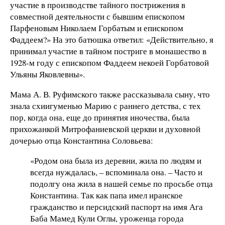
участие в производстве тайного пострижения в
совместной деятельности с бывшим епископом
Парфеновым Николаем Горбатым и епископом
Фаддеем?» На это батюшка ответил: «Действительно, я
принимал участие в тайном постриге в монашество в
1928-м году с епископом Фаддеем некоей Горбатовой
Ульяны Яковлевны».
Мама А. В. Руфимского также рассказывала сыну, что
знала схиигуменью Марию с раннего детства, с тех
пор, когда она, еще до принятия иночества, была
прихожанкой Митрофаниевской церкви и духовной
дочерью отца Константина Соловьева:
«Родом она была из деревни, жила по людям и
всегда нуждалась, – вспоминала она. – Часто и
подолгу она жила в нашей семье по просьбе отца
Константина. Так как папа имел иранское
гражданство и персидский паспорт на имя Ага
Баба Мамед Кули Оглы, уроженца города