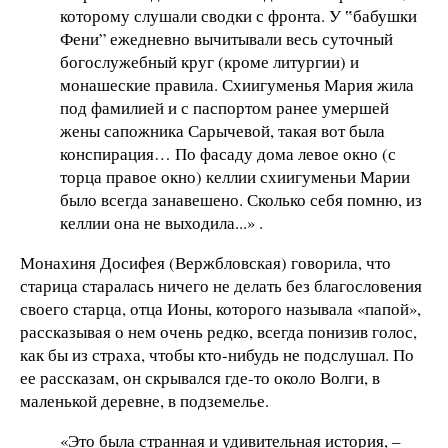
которому слушали сводки с фронта. У ‟бабушки
Фени” ежедневно вычитывали весь суточный
богослужебный круг (кроме литургии) и
монашеские правила. Схиигуменья Мария жила
под фамилией и с паспортом ранее умершей
жены сапожника Сарычевой, такая вот была
конспирация… По фасаду дома левое окно (с
торца правое окно) келлии схиигуменьи Марии
было всегда занавешено. Сколько себя помню, из
келлии она не выходила...» .
Монахиня Досифея (Вержбловская) говорила, что
старица старалась ничего не делать без благословения
своего старца, отца Ионы, которого называла «папой»,
рассказывая о нем очень редко, всегда понизив голос,
как бы из страха, чтобы кто-нибудь не подслушал. По
ее рассказам, он скрывался где-то около Волги, в
маленькой деревне, в подземелье.
«Это была странная и удивительная история, –