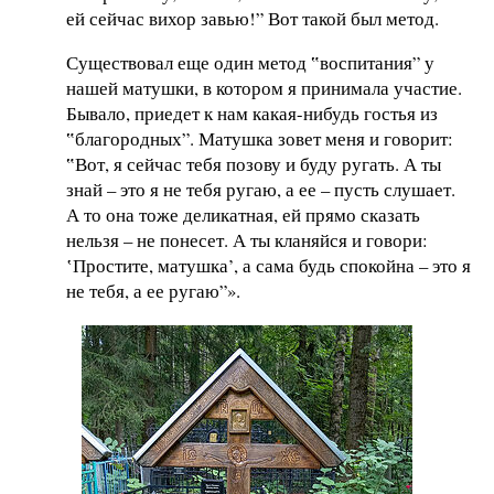
ей сейчас вихор завью!” Вот такой был метод.
Существовал еще один метод ‟воспитания” у
нашей матушки, в котором я принимала участие.
Бывало, приедет к нам какая-нибудь гостья из
‟благородных”. Матушка зовет меня и говорит:
‟Вот, я сейчас тебя позову и буду ругать. А ты
знай – это я не тебя ругаю, а ее – пусть слушает.
А то она тоже деликатная, ей прямо сказать
нельзя – не понесет. А ты кланяйся и говори:
‛Простите, матушка’, а сама будь спокойна – это я
не тебя, а ее ругаю”».