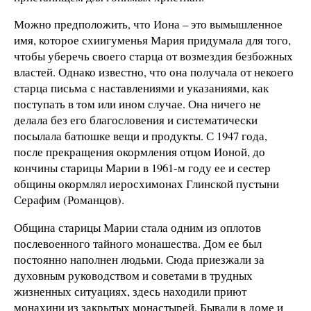
Можно предположить, что Иона – это вымышленное
имя, которое схиигуменья Мария придумала для того,
чтобы уберечь своего старца от возмездия безбожных
властей. Однако известно, что она получала от некоего
старца письма с наставлениями и указаниями, как
поступать в том или ином случае. Она ничего не
делала без его благословения и систематически
посылала батюшке вещи и продукты. С 1947 года,
после прекращения окормления отцом Ионой, до
кончины старицы Марии в 1961-м году ее и сестер
общины окормлял иеросхимонах Глинской пустыни
Серафим (Романцов).
Община старицы Марии стала одним из оплотов
послевоенного тайного монашества. Дом ее был
постоянно наполнен людьми. Сюда приезжали за
духовным руководством и советами в трудных
жизненных ситуациях, здесь находили приют
монахини из закрытых монастырей. Бывали в доме и