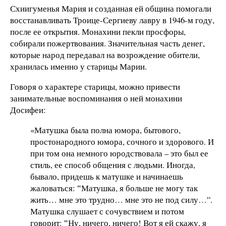
Схиигуменья Мария и созданная ей община помогали
восстанавливать Троице-Сергиеву лавру в 1946-м году,
после ее открытия. Монахини пекли просфоры,
собирали пожертвования. Значительная часть денег,
которые народ передавал на возрождение обители,
хранилась именно у старицы Марии.
Говоря о характере старицы, можно привести
занимательные воспоминания о ней монахини
Досифеи:
«Матушка была полна юмора, бытового,
простонародного юмора, сочного и здорового. И
при том она немного юродствовала – это был ее
стиль, ее способ общения с людьми. Иногда,
бывало, придешь к матушке и начинаешь
жаловаться: ‟Матушка, я больше не могу так
жить… мне это трудно… мне это не под силу…”.
Матушка слушает с сочувствием и потом
говорит: ‟Ну, ничего, ничего! Вот я ей скажу, я