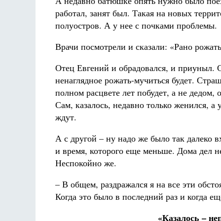
А недавно батюшке опять нужно было поех
работал, занят был. Такая на новых терри
полуостров. А у нее с почками проблемы.
Врачи посмотрели и сказали: «Рано рожат
Отец Евгений и обрадовался, и приуныл. С
ненаглядное рожать-мучиться будет. Стра
полном расцвете лет побудет, а не дедом,
Сам, казалось, недавно только женился, а
ждут.
А с другой – ну надо же было так далеко в
и время, которого еще меньше. Дома дел 
Неспокойно же.
– В общем, раздражался я на все эти обсто
Когда это было в последний раз и когда еще
«Казалось – не