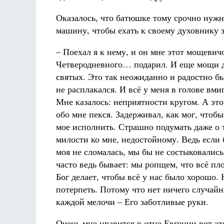
Оказалось, что батюшке тому срочно нужн
машину, чтобы ехать к своему духовнику 
– Поехал я к нему, и он мне этот мощевич
Четверодневного… подарил. И еще мощи 
святых. Это так неожиданно и радостно бы
не расплакался. И всё у меня в голове вми
Мне казалось: неприятности кругом. А это
обо мне пекся. Задерживал, как мог, чтоб
мое исполнить. Страшно подумать даже о 
милости ко мне, недостойному. Ведь если
моя не сломалась, мы бы не состыковались
часто ведь бывает: мы ропщем, что всё пло
Бог делает, чтобы всё у нас было хорошо.
потерпеть. Потому что нет ничего случайно
каждой мелочи – Его заботливые руки.
Очень мне нравится в отце Евгении вот э