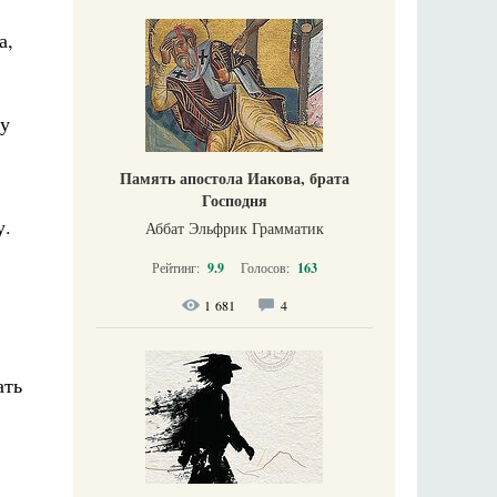
а,
Ну
Память апостола Иакова, брата
Господня
у.
Аббат Эльфрик Грамматик
Рейтинг:
9.9
Голосов:
163
1 681
4
ать