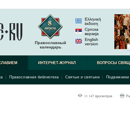
Ελληνική
έκδοση
Српска
верзиjа
English
Православный
version
календарь
СЛАВИЕМ
ИНТЕРНЕТ-ЖУРНАЛ
ВОПРОСЫ СВЯЩ
ка
|
Православная библиотека
|
Святые и святыни
|
Подвижники 
11 147 просмотров
Ра