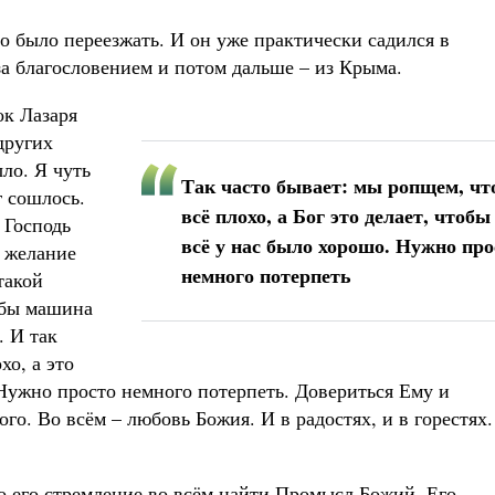
о было переезжать. И он уже практически садился в
за благословением и потом дальше – из Крыма.
ок Лазаря
других
ло. Я чуть
Так часто бывает: мы ропщем, чт
г сошлось.
всё плохо, а Бог это делает, чтобы
 Господь
всё у нас было хорошо. Нужно про
ы желание
немного потерпеть
такой
 бы машина
. И так
хо, а это
 Нужно просто немного потерпеть. Довериться Ему и
го. Во всём – любовь Божия. И в радостях, и в горестях.
то его стремление во всём найти Промысл Божий, Его