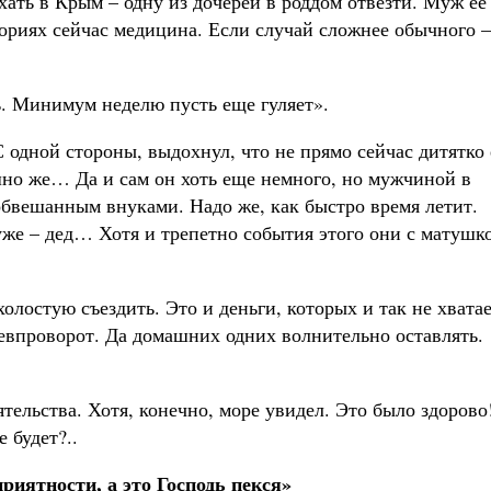
ать в Крым – одну из дочерей в роддом отвезти. Муж ее
ториях сейчас медицина. Если случай сложнее обычного –
ь. Минимум неделю пусть еще гуляет».
 одной стороны, выдохнул, что не прямо сейчас дитятко 
шно же… Да и сам он хоть еще немного, но мужчиной в
 обвешанным внуками. Надо же, как быстро время летит.
 уже – дед… Хотя и трепетно события этого они с матушк
холостую съездить. Это и деньги, которых и так не хватае
невпроворот. Да домашних одних волнительно оставлять.
ятельства. Хотя, конечно, море увидел. Это было здорово
 будет?..
приятности, а это Господь пекся»