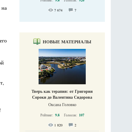
Рейтинг:
9.8
Голосов:
926
 на
7 674
7
его
НОВЫЕ МАТЕРИАЛЫ
ой
т,
Тверь как терапия: от Григория
Сороки до Валентина Сидорова
Оксана Головко
!
Рейтинг:
9.8
Голосов:
107
1 820
2