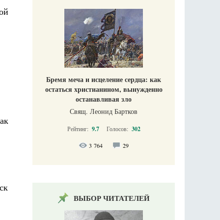
рой
Бремя меча и исцеление сердца: как
остаться христианином, вынужденно
останавливая зло
Свящ. Леонид Бартков
ак
Рейтинг:
9.7
Голосов:
302
3 764
29
ск
ВЫБОР ЧИТАТЕЛЕЙ