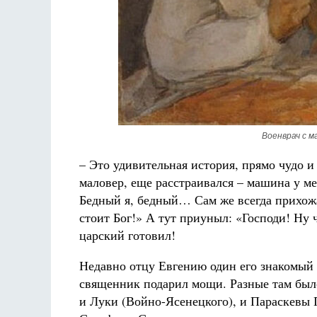
Военврач с м
– Это удивительная история, прямо чудо и
маловер, еще расстраивался – машина у ме
Бедный я, бедный… Сам же всегда прихожа
стоит Бог!» А тут приуныл: «Господи! Ну ч
царский готовил!
Недавно отцу Евгению один его знакомый
священник подарил мощи. Разные там был
и Луки (Войно-Ясенецкого), и Параскевы 