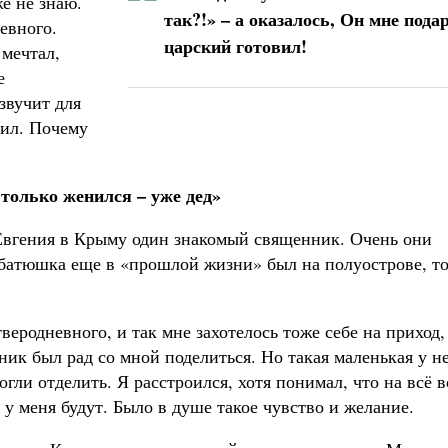
же не знаю.
так?!» – а оказалось, Он мне пода
евного.
царский готовил!
 мечтал,
е
звучит для
лил. Почему
только женился – уже дед»
 Евгения в Крыму один знакомый священник. Очень они
ш батюшка еще в «прошлой жизни» был на полуострове, т
веродневного, и так мне захотелось тоже себе на приход,
ник был рад со мной поделиться. Но такая маленькая у н
гли отделить. Я расстроился, хотя понимал, что на всё в
 у меня будут. Было в душе такое чувство и желание.