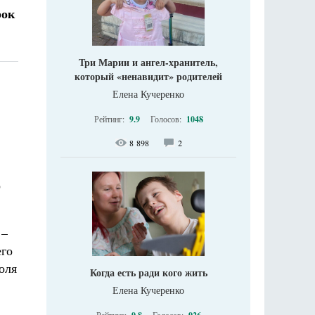
рок
Три Марии и ангел-хранитель,
который «ненавидит» родителей
Елена Кучеренко
Рейтинг:
9.9
Голосов:
1048
8 898
2
о
 –
его
оля
Когда есть ради кого жить
Елена Кучеренко