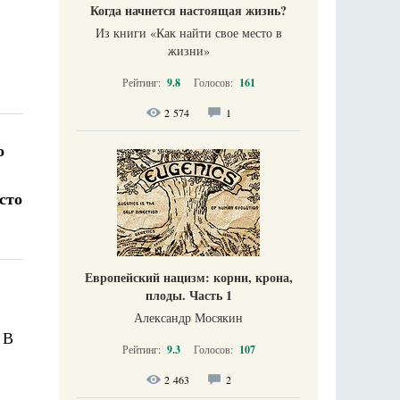
Когда начнется настоящая жизнь?
Из книги «Как найти свое место в
жизни​»
Рейтинг:
9.8
Голосов:
161
2 574
1
о
сто
Европейский нацизм: корни, крона,
плоды. Часть 1
Александр Мосякин
 В
Рейтинг:
9.3
Голосов:
107
2 463
2