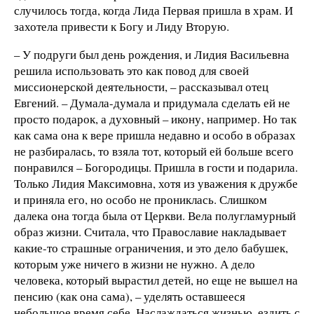
случилось тогда, когда Лида Первая пришла в храм. И
захотела привести к Богу и Лиду Вторую.
– У подруги был день рождения, и Лидия Васильевна
решила использовать это как повод для своей
миссионерской деятельности, – рассказывал отец
Евгений. – Думала-думала и придумала сделать ей не
просто подарок, а духовный – икону, например. Но так
как сама она к вере пришла недавно и особо в образах
не разбиралась, то взяла тот, который ей больше всего
понравился – Богородицы. Пришла в гости и подарила.
Только Лидия Максимовна, хотя из уважения к дружбе
и приняла его, но особо не прониклась. Слишком
далека она тогда была от Церкви. Вела полугламурный
образ жизни. Считала, что Православие накладывает
какие-то страшные ограничения, и это дело бабушек,
которым уже ничего в жизни не нужно. А дело
человека, который вырастил детей, но еще не вышел на
пенсию (как она сама), – уделять оставшееся
небольшое время себе. Наслаждаться жизнью, ездить с