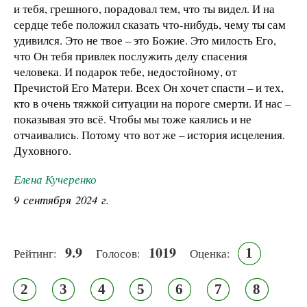
и тебя, грешного, порадовал тем, что ты видел. И на
сердце тебе положил сказать что-нибудь, чему ты сам
удивился. Это не твое – это Божие. Это милость Его,
что Он тебя привлек послужить делу спасения
человека. И подарок тебе, недостойному, от
Пречистой Его Матери. Всех Он хочет спасти – и тех,
кто в очень тяжкой ситуации на пороге смерти. И нас –
показывая это всё. Чтобы мы тоже каялись и не
отчаивались. Потому что вот же – история исцеления.
Духовного.
Елена Кучеренко
9 сентября 2024 г.
9.9
1019
1
Рейтинг:
Голосов:
Оценка:
2
3
4
5
6
7
8