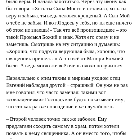
было веры. И начала заботиться. Через эту икону как
бы говоря: «Хоть ты Сына Моего и оставила, хоть ты
веру и забыла, ты ведь человек крещеный. А Сын Мой
о тебе не забыл. И вот Я здесь у тебя, но ты еще ничего
об этом не знаешь!» Так что всё произошедшее – это
такой Промысл Божий и знак. Хотя его сразу и не
заметишь. Смотришь на эту ситуацию и думаешь:
«Хорошо, что подруга верующая была, хорошо, что
священник пришел…» А это всё от Матери Божией
было. А ведь могло же всё очень плохо получиться…
Параллельно с этим тихим и мирным уходом отец
Евгений наблюдал другой – страшный. Он уже не раз
мне говорил, что часто замечал: такими вот
«совпадениями» Господь как будто показывает ему,
что это как раз
не
совпадение и
не
случайность.
– Второй человек точно так же заболел. Ему
предлагали сходить самому в храм, потом хотели
позвать к нему священника. А он вместо того, чтобы