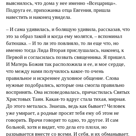
выяснилось, что дома у нее именно «Всецарица».
Подруга ее, прихожанка отца Евгения, пришла
навестить и наконец увидела.
– И сама удивилась, и болящую удивила, рассказав, что
это за образ такой и когда ему молятся, – вспоминал
батюшка. – И то ли это повлияло, то ли еще что, но
именно тогда Лида Вторая прислушалась, наконец, к
Первой и согласилась позвать священника. Я пришел.
И Матерь Божия так расположила и ее, и мое сердце,
что между нами получилось какое-то очень
правильное и искреннее духовное общение. Слова
нужные подобрались, которые она смогла правильно
воспринять. Она исповедовалась, причастилась Святых
Христовых Таин. Какая-то вдруг стала тихая, мирная.
До этого металась. Знаешь, ведь как бывает? Человек
уже умирает, а родные просят тебя ему об этом не
говорить. Врачи говорят то одно, то другое. И сам
больной, хотя и видит, что дела его плохи, но
разрывается вместе со всеми. И себя, и их обманывает.