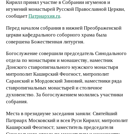
Кирилл принял участие в Собрании игуменов и
игумений монастырей Русской Православной Церкви,
сообщает
Патриархия.ru
.
Перед началом собрания в нижней Преображенской
церкви кафедрального соборного храма была
совершена Божественная литургия.
Богослужение совершили председатель Синодального
отдела по монастырям и монашеству, наместник
Донского ставропигиального мужского монастыря
митрополит Каширский Феогност, митрополит
Саранский и Мордовский Зиновий, наместники ряда
ставропигиальных монастырей и столичное
духовенство. За богослужением молились участники
собрания.
Места в президиуме заседания заняли: Святейший
Патриарх Московский и всея Руси Кирилл; митрополит
Каширский Феогност; заместитель председателя
Синодального отдела по монастырям и монашеству,