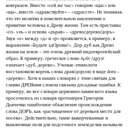
коверкаем. Вместо «сей же час» говорим «щас» или
«ща», вместо «здравствуйте» – «здрассте». Не понимая,
что это молитва в повелительном наклонении о
привитии человека к Древу жизни. Там есть приставка
«со- >зъ-» и основа «дърав» – «древо/дерево/доръ».
Звук «о» между «д» и «р» проявляется, к примеру, в
выражении «Будьте здОровы!». Дор-дуб как Древо
жизни на земле – это очень древний индоевропейский
образ. К примеру, греческое слово δρῦς /друз/
означает «дуб, дерево». Ученые-этимологи
восстановили корень слова драв/дор(ов) в виде doru –
«дерево». Хотя в наших словарях с этим святым для
славян ДРЕВним словом связаны досадные ошибки. К
примеру, во все словари церковнославянского языка
просочилось из словаря протоиерея Григория
Дьяченко ошибочное объяснение происхождения
слова ДОРЪ, как «расчищенное от деревьев место для
посева». Действительно, такие выкорчеванные и
выжженные поля для подсечного земледелия называли