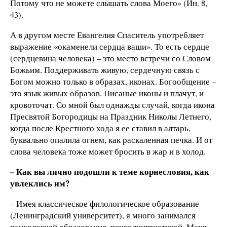
Потому что не можете слышать слова Моего» (Ин. 8,
43).
А в другом месте Евангелия Спаситель употребляет
выражение «окаменели сердца ваши». То есть сердце
(сердцевина человека) – это место встречи со Словом
Божьим. Поддерживать живую, сердечную связь с
Богом можно только в образах, иконах. Богообщение –
это язык живых образов. Писаные иконы и плачут, и
кровоточат. Со мной был однажды случай, когда икона
Пресвятой Богородицы на Праздник Николы Летнего,
когда после Крестного хода я ее ставил в алтарь,
буквально опалила огнем, как раскаленная печка. И от
слова человека тоже может бросить в жар и в холод.
– Как вы лично подошли к теме корнесловия, как
увлеклись им?
– Имея классическое филологическое образование
(Ленинградский университет), я много занимался
психологией образования, психолингвистикой. Меня