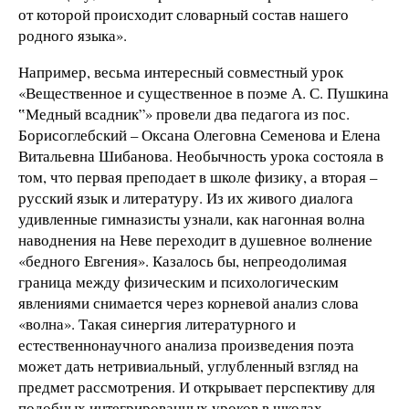
от которой происходит словарный состав нашего
родного языка».
Например, весьма интересный совместный урок
«Вещественное и существенное в поэме А. С. Пушкина
‟Медный всадник”» провели два педагога из пос.
Борисоглебский – Оксана Олеговна Семенова и Елена
Витальевна Шибанова. Необычность урока состояла в
том, что первая преподает в школе физику, а вторая –
русский язык и литературу. Из их живого диалога
удивленные гимназисты узнали, как нагонная волна
наводнения на Неве переходит в душевное волнение
«бедного Евгения». Казалось бы, непреодолимая
граница между физическим и психологическим
явлениями снимается через корневой анализ слова
«волна». Такая синергия литературного и
естественнонаучного анализа произведения поэта
может дать нетривиальный, углубленный взгляд на
предмет рассмотрения. И открывает перспективу для
подобных интегрированных уроков в школах.