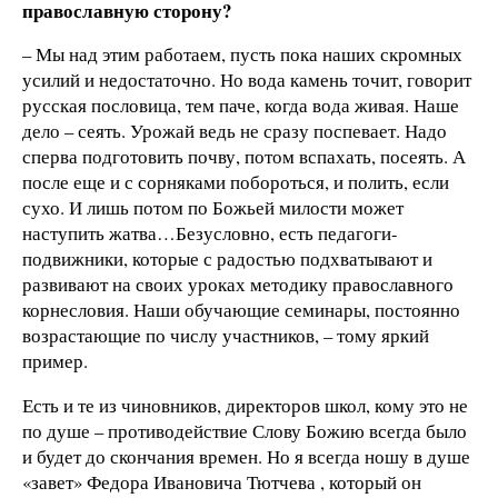
православную сторону?
– Мы над этим работаем, пусть пока наших скромных
усилий и недостаточно. Но вода камень точит, говорит
русская пословица, тем паче, когда вода живая. Наше
дело – сеять. Урожай ведь не сразу поспевает. Надо
сперва подготовить почву, потом вспахать, посеять. А
после еще и с сорняками побороться, и полить, если
сухо. И лишь потом по Божьей милости может
наступить жатва…Безусловно, есть педагоги-
подвижники, которые с радостью подхватывают и
развивают на своих уроках методику православного
корнесловия. Наши обучающие семинары, постоянно
возрастающие по числу участников, – тому яркий
пример.
Есть и те из чиновников, директоров школ, кому это не
по душе – противодействие Слову Божию всегда было
и будет до скончания времен. Но я всегда ношу в душе
«завет» Федора Ивановича Тютчева , который он