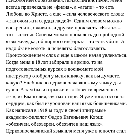
всегда привлекала не «филия», а «агапе» – то есть
Любовь во Христе, а еще – сила человеческого слова:
«глаголом жги сердца людей». Одним словом можно
воскресить, оживить, а другим проклясть. «Клять» –
это «колоть». Словом можно проколоть до прободной
язвы желудка, обширного инфаркта – то есть убить. А
надо бы не колоть, а исцелять: благословлять.
Происхождением слов я еще в школе начал увлекаться.
Когда меня в 18 лет забирали в армию, то на
подготовительных курсах в военкомате мой
инструктор отобрал у меня книжку, как вы думаете,
какую? Учебник по церковнославянскому языку для
вузов. А там были отрывки из «Повести временных
лет», из Евангелия, святых отцов. Я уже тогда осознал
сердцем, как был изуродован наш язык большевиками.
Как написал в 1918-м году в своей эпиграмме
академик-филолог Федор Евгеньевич Корш:
«обезичен, обезъерен, обезъятен наш язык».
Церковнославянский язык для меня уже в юности стал