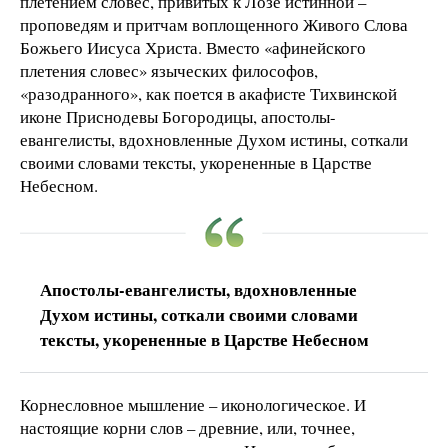
плетением словес, привитых к Лозе истинной –
проповедям и притчам воплощенного Живого Слова
Божьего Иисуса Христа. Вместо «афинейского
плетения словес» языческих философов,
«разодранного», как поется в акафисте Тихвинской
иконе Приснодевы Богородицы, апостолы-
евангелисты, вдохновленные Духом истины, соткали
своими словами тексты, укорененные в Царстве
Небесном.
Апостолы-евангелисты, вдохновленные
Духом истины, соткали своими словами
тексты, укорененные в Царстве Небесном
Корнесловное мышление – иконологическое. И
настоящие корни слов – древние, или, точнее,