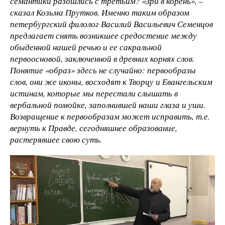
семантики разошлись с третьим? «Зри в корень», –
сказал Козьма Прутков. Именно таким образом
петербургский филолог Василий Васильевич Семенцов
предлагает снять возникшее средостение между
обыденной нашей речью и ее сакральной
первоосновой, заключенной в древних корнях слов.
Понятие «образ» здесь не случайно: первообразы
слов, они же иконы, восходят к Творцу и Евангельским
истинам, которые мы перестали слышать в
вербальной помойке, заполнившей наши глаза и уши.
Возвращение к первообразам может исправить, т.е.
вернуть к Правде, сегодняшнее образование,
растерявшее свою суть.