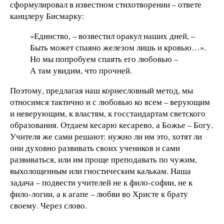
сформулировал в известном стихотворении – ответе
канцлеру Бисмарку:
«Единство, – возвестил оракул наших дней, –
Быть может спаяно железом лишь и кровью…».
Но мы попробуем спаять его любовью –
‎А там увидим, что прочней.
Поэтому, предлагая наш корнесловный метод, мы
относимся тактично и с любовью ко всем – верующим
и неверующим, к властям, к госстандартам светского
образования. Отдаем кесарю кесарево, а Божье – Богу.
Учителя же сами решают: нужно ли им это, хотят ли
они духовно развивать своих учеников и сами
развиваться, или им проще преподавать по чужим,
выхолощенным или гностическим калькам. Наша
задача – подвести учителей не к фило-софии, не к
фило-логии, а к агапе – любви во Христе к брату
своему. Через слово.