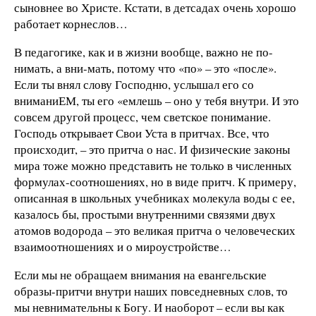
сыновнее во Христе. Кстати, в детсадах очень хорошо
работает корнеслов…
В педагогике, как и в жизни вообще, важно не по-
нимать, а вни-мать, потому что «по» – это «после».
Если ты внял слову Господню, услышал его со
вниманиЕМ, ты его «емлешь – оно у тебя внутри. И это
совсем другой процесс, чем светское понимание.
Господь открывает Свои Уста в притчах. Все, что
происходит, – это притча о нас. И физические законы
мира тоже можно представить не только в численных
формулах-соотношениях, но в виде притч. К примеру,
описанная в школьных учебниках молекула воды с ее,
казалось бы, простыми внутренними связями двух
атомов водорода – это великая притча о человеческих
взаимоотношениях и о мироустройстве…
Если мы не обращаем внимания на евангельские
образы-притчи внутри наших повседневных слов, то
мы невнимательны к Богу. И наоборот – если вы как