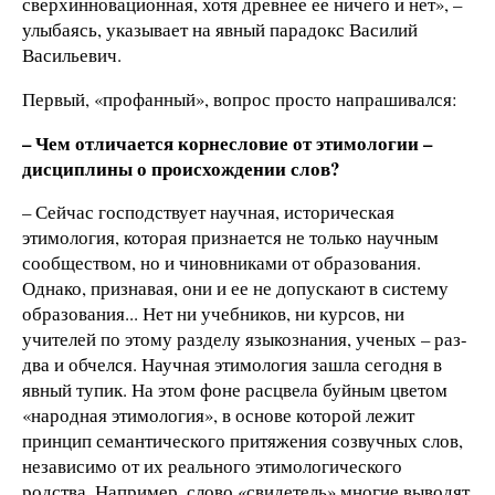
сверхинновационная, хотя древнее ее ничего и нет», –
улыбаясь, указывает на явный парадокс Василий
Васильевич.
Первый, «профанный», вопрос просто напрашивался:
– Чем отличается корнесловие от этимологии –
дисциплины о происхождении слов?
– Сейчас господствует научная, историческая
этимология, которая признается не только научным
сообществом, но и чиновниками от образования.
Однако, признавая, они и ее не допускают в систему
образования... Нет ни учебников, ни курсов, ни
учителей по этому разделу языкознания, ученых – раз-
два и обчелся. Научная этимология зашла сегодня в
явный тупик. На этом фоне расцвела буйным цветом
«народная этимология», в основе которой лежит
принцип семантического притяжения созвучных слов,
независимо от их реального этимологического
родства. Например, слово «свидетель» многие выводят