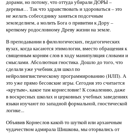
дорами, но потому, что оттуда убирали ДОРЫ –
деревья… Так что здравствовать и здороваться – это
не желать собеседнику заняться подсечным
земледелием, а молить Бога о привитии к Дору –
крепкому родословному Древу жизни на земле.
В преподавании в филологических, педагогических
вузах, когда касаются этимологии, вместо обращения к
священным корням слов в ходу манипуляция словами и
смыслами. Абсолютная гностика. Дошло до того, что
сделали уже учебник для школ по
нейролингвистическому программированию (НЛП). А
это уже прямо бесовские игры. Сегодня это считается
«крутым», какое там корнесловие! К сожалению, даже
в воскресных школах и церковных учебных заведениях
языки изучают по западной формальной, гностической
логике...
Объявив Корнеслов какой-то шуткой или архаичным
чудачеством адмирала Шишкова, мы оторвались от