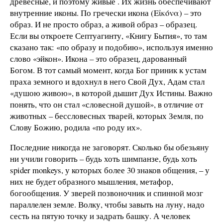
древесные, и поэтому живые . Их жизнь обеспечивают
внутренние иконы. По гречески икона (Εἰκόνα) – это
образ. И не просто образ, а живой образ – образец.
Если вы откроете Септуагинту, «Книгу Бытия», то там
сказано так: «по образу и подобию», используя именно
слово «эйкон». Икона – это образец, дарованный
Богом. В тот самый момент, когда Бог приник к устам
праха земного и вдохнул в него Свой Дух, Адам стал
«душою живою», в которой дышит Дух Истины. Важно
понять, что он стал «словесной душой», в отличие от
животных – бессловесных тварей, которых Земля, по
Слову Божию, родила «по роду их».
Последние никогда не заговорят. Сколько бы обезьяну
ни учили говорить – будь хоть шимпанзе, будь хоть
spider monkeys, у которых более 30 знаков общения, – у
них не будет образного мышления, метафор,
богообщения. У зверей позвоночник и спинной мозг
параллелен земле. Волку, чтобы завыть на луну, надо
сесть на пятую точку и задрать башку. А человек