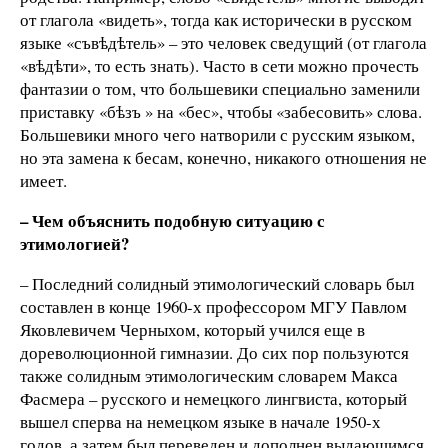
от глагола «видеть», тогда как исторически в русском
языке «съвѣдѣтель» – это человек сведущий (от глагола
«вѣдѣти», то есть знать). Часто в сети можно прочесть
фантазии о том, что большевики специально заменили
приставку «бѣзъ » на «бес», чтобы «забесовить» слова.
Большевики много чего натворили с русским языком,
но эта замена к бесам, конечно, никакого отношения не
имеет.
– Чем объяснить подобную ситуацию с
этимологией?
– Последний солидный этимологический словарь был
составлен в конце 1960-х профессором МГУ Павлом
Яковлевичем Черныхом, который учился еще в
дореволюционной гимназии. До сих пор пользуются
также солидным этимологическим словарем Макса
Фасмера – русского и немецкого лингвиста, который
вышел сперва на немецком языке в начале 1950-х
годов, а затем был переведен и дополнен выдающимся