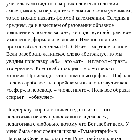
учитель сами видите в корнях слов евангельский
смысл, икону, и передаете это знание своим ученикам,
то это можно назвать формой катехизации. Сегодня в
среднем, да и в высшем образовании образное
мышление в полном загоне, господствует абстрактное
мышление, формальная логика. Именно под них
приспособлена система ЕГЭ. И это – мертвое знание.
Если разобрать латинское слово абстрактус, то мы
увидим приставку «аб» – это «от» – и глагол «стракт» –
это «рвать». То есть абстракция – это «отрыв от
корней». Происходит это с помощью цифры. «Цифра»
– слово арабское, на еврейском языке оно звучит как
«сефер», в переводе – «ноль, ничто». Ноль все образы
стирает – «обнуляет».
Подчеркну: «православная педагогика» – это
педагогика не для православных, а для всех,
педагогика с любовью, потому что Бог любит всех. У
меня была своя средняя школа «Гуманитарий» в
Царском Селе, в которой мы 19 лет работали, пока