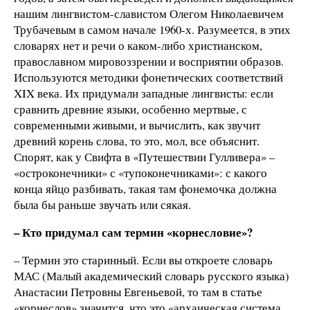
нашим лингвистом-славистом Олегом Николаевичем
Трубачевым в самом начале 1960-х. Разумеется, в этих
словарях нет и речи о каком-либо христианском,
православном мировоззрении и восприятии образов.
Используются методики фонетических соответствий
XIX века. Их придумали западные лингвисты: если
сравнить древние языки, особенно мертвые, с
современными живыми, и вычислить, как звучит
древний корень слова, то это, мол, все объяснит.
Спорят, как у Свифта в «Путешествии Гулливера» –
«остроконечники» с «тупоконечниками»: с какого
конца яйцо разбивать, такая там фонемочка должна
была бы раньше звучать или сякая.
– Кто придумал сам термин «корнесловие»?
– Термин это старинный. Если вы откроете словарь
МАС (Малый академический словарь русского языка)
Анастасии Петровны Евгеньевой, то там в статье
«корнеслов» значится, что это «архаическая система