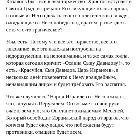
Казалось бы – все в нем торжество: Христос вступает в
Святой Град; встречают Его ликующие толпы народа,
готовые из Него сделать своего политического вождя,
ожидающие от Него победы над врагом; разве здесь
есть что-то трагическое?
Увы, есть! Потому что все это торжество, все это
ликование, все эти надежды построены на
недоразумении, на непонимании, и та же самая толпа,
которая сегодня кричит: «Осанна Сыну Давидову!», то
есть, «Красуйся, Сын Давидов, Царь Израилев», в
несколько дней повернется к Нему враждебным,
ненавидящим лицом и будет требовать Его распятия.
Что же случилось? Народ Израилев от Него ожидал,
что, вступая в Иерусалим, Он возьмет в свои руки
власть земную; что Он станет ожидаемым Мессией,
Который освободит Израильский народ от врагов, что
кончена будет оккупация, что побеждены будут
противники, отмщено будет всем.