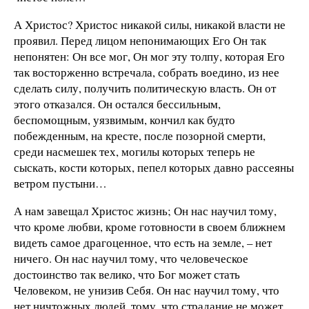
А Христос? Христос никакой силы, никакой власти не
проявил. Перед лицом непонимающих Его Он так
непонятен: Он все мог, Он мог эту толпу, которая Его
так восторженно встречала, собрать воедино, из нее
сделать силу, получить политическую власть. Он от
этого отказался. Он остался бессильным,
беспомощным, уязвимым, кончил как будто
побежденным, на кресте, после позорной смерти,
среди насмешек тех, могилы которых теперь не
сыскать, кости которых, пепел которых давно рассеяны
ветром пустыни…
А нам завещал Христос жизнь; Он нас научил тому,
что кроме любви, кроме готовности в своем ближнем
видеть самое драгоценное, что есть на земле, – нет
ничего. Он нас научил тому, что человеческое
достоинство так велико, что Бог может стать
Человеком, не унизив Себя. Он нас научил тому, что
нет ничтожных людей, тому, что страдание не может