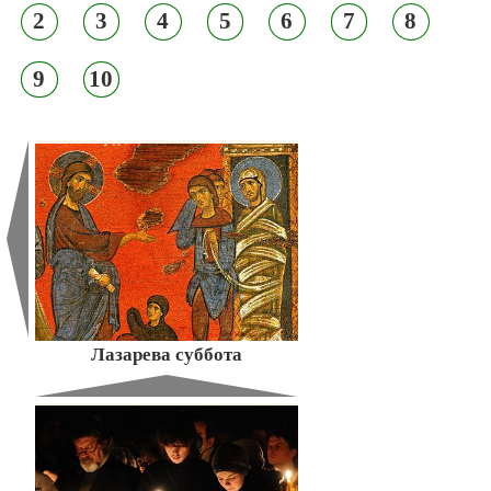
2
3
4
5
6
7
8
9
10
Лазарева суббота