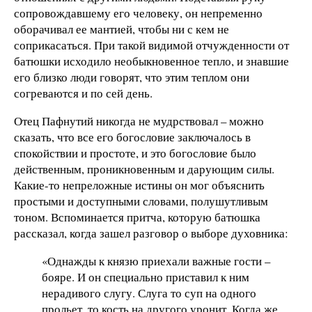
сопровождавшему его человеку, он непременно
оборачивал ее мантией, чтобы ни с кем не
соприкасаться. При такой видимой отчужденности от
батюшки исходило необыкновенное тепло, и знавшие
его близко люди говорят, что этим теплом они
согреваются и по сей день.
Отец Пафнутий никогда не мудрствовал – можно
сказать, что все его богословие заключалось в
спокойствии и простоте, и это богословие было
действенным, проникновенным и дарующим силы.
Какие-то непреложные истины он мог объяснить
простыми и доступными словами, полушутливым
тоном. Вспоминается притча, которую батюшка
рассказал, когда зашел разговор о выборе духовника:
«Однажды к князю приехали важные гости –
бояре. И он специально приставил к ним
нерадивого слугу. Слуга то суп на одного
прольет, то кость на другого уронит. Когда же