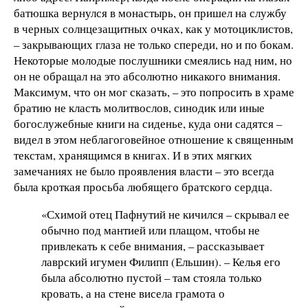
батюшка вернулся в монастырь, он пришел на службу
в черных солнцезащитных очках, как у мотоциклистов,
– закрывающих глаза не только спереди, но и по бокам.
Некоторые молодые послушники смеялись над ним, но
он не обращал на это абсолютно никакого внимания.
Максимум, что он мог сказать, – это попросить в храме
братию не класть молитвослов, синодик или иные
богослужебные книги на сиденье, куда они садятся –
видел в этом неблагоговейное отношение к священным
текстам, хранящимся в книгах. И в этих мягких
замечаниях не было проявления власти – это всегда
была кроткая просьба любящего братского сердца.
«Схимой отец Пафнутий не кичился – скрывал ее
обычно под мантией или плащом, чтобы не
привлекать к себе внимания, – рассказывает
лаврский игумен Филипп (Ельшин). – Келья его
была абсолютно пустой – там стояла только
кровать, а на стене висела грамота о