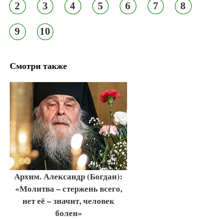
2
3
4
5
6
7
8
9
10
Смотри также
Архим. Александр (Богдан):
«Молитва – стержень всего,
нет её – значит, человек
болен»