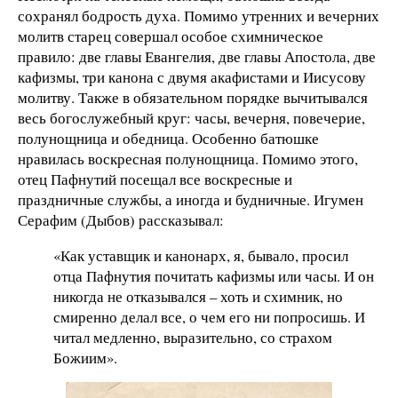
сохранял бодрость духа. Помимо утренних и вечерних
молитв старец совершал особое схимническое
правило: две главы Евангелия, две главы Апостола, две
кафизмы, три канона с двумя акафистами и Иисусову
молитву. Также в обязательном порядке вычитывался
весь богослужебный круг: часы, вечерня, повечерие,
полунощница и обедница. Особенно батюшке
нравилась воскресная полунощница. Помимо этого,
отец Пафнутий посещал все воскресные и
праздничные службы, а иногда и будничные. Игумен
Серафим (Дыбов) рассказывал:
«Как уставщик и канонарх, я, бывало, просил
отца Пафнутия почитать кафизмы или часы. И он
никогда не отказывался – хоть и схимник, но
смиренно делал все, о чем его ни попросишь. И
читал медленно, выразительно, со страхом
Божиим».