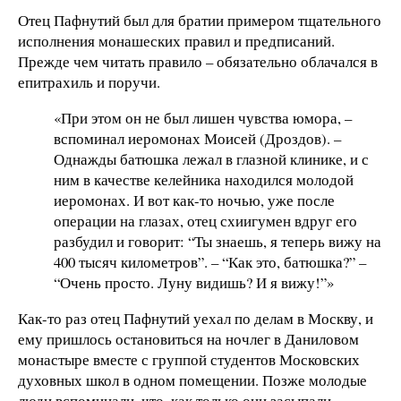
Отец Пафнутий был для братии примером тщательного
исполнения монашеских правил и предписаний.
Прежде чем читать правило – обязательно облачался в
епитрахиль и поручи.
«При этом он не был лишен чувства юмора, –
вспоминал иеромонах Моисей (Дроздов). –
Однажды батюшка лежал в глазной клинике, и с
ним в качестве келейника находился молодой
иеромонах. И вот как-то ночью, уже после
операции на глазах, отец схиигумен вдруг его
разбудил и говорит: “Ты знаешь, я теперь вижу на
400 тысяч километров”. – “Как это, батюшка?” –
“Очень просто. Луну видишь? И я вижу!”»
Как-то раз отец Пафнутий уехал по делам в Москву, и
ему пришлось остановиться на ночлег в Даниловом
монастыре вместе с группой студентов Московских
духовных школ в одном помещении. Позже молодые
люди вспоминали, что, как только они засыпали,