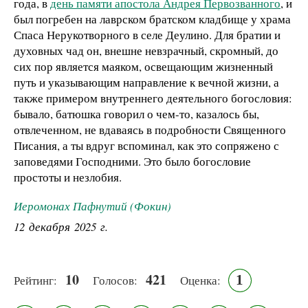
года, в
день памяти апостола Андрея Первозванного
, и
был погребен на лаврском братском кладбище у храма
Спаса Нерукотворного в селе Деулино. Для братии и
духовных чад он, внешне невзрачный, скромный, до
сих пор является маяком, освещающим жизненный
путь и указывающим направление к вечной жизни, а
также примером внутреннего деятельного богословия:
бывало, батюшка говорил о чем-то, казалось бы,
отвлеченном, не вдаваясь в подробности Священного
Писания, а ты вдруг вспоминал, как это сопряжено с
заповедями Господними. Это было богословие
простоты и незлобия.
Иеромонах Пафнутий (Фокин)
12 декабря 2025 г.
10
421
1
Рейтинг:
Голосов:
Оценка: