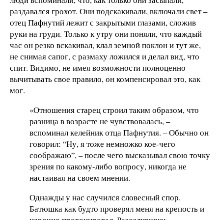
раздавался грохот. Они подскакивали, включали свет –
отец Пафнутий лежит с закрытыми глазами, сложив
руки на груди. Только к утру они поняли, что каждый
час он резко вскакивал, клал земной поклон и тут же,
не снимая сапог, с размаху ложился и делал вид, что
спит. Видимо, не имея возможности полноценно
вычитывать свое правило, он компенсировал это, как
мог.
«Отношения старец строил таким образом, что
разница в возрасте не чувствовалась, –
вспоминал келейник отца Пафнутия. – Обычно он
говорил: “Ну, я тоже немножко кое-чего
соображаю”, – после чего высказывал свою точку
зрения по какому-либо вопросу, никогда не
настаивая на своем мнении.
Однажды у нас случился словесный спор.
Батюшка как будто проверял меня на крепость и
нарочно провоцировал. Разозлившись