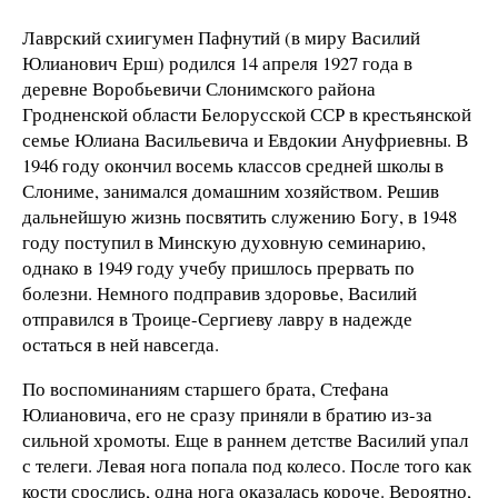
Лаврский схиигумен Пафнутий (в миру Василий
Юлианович Ерш) родился 14 апреля 1927 года в
деревне Воробьевичи Слонимского района
Гродненской области Белорусской ССР в крестьянской
семье Юлиана Васильевича и Евдокии Ануфриевны. В
1946 году окончил восемь классов средней школы в
Слониме, занимался домашним хозяйством. Решив
дальнейшую жизнь посвятить служению Богу, в 1948
году поступил в Минскую духовную семинарию,
однако в 1949 году учебу пришлось прервать по
болезни. Немного подправив здоровье, Василий
отправился в Троице-Сергиеву лавру в надежде
остаться в ней навсегда.
По воспоминаниям старшего брата, Стефана
Юлиановича, его не сразу приняли в братию из-за
сильной хромоты. Еще в раннем детстве Василий упал
с телеги. Левая нога попала под колесо. После того как
кости срослись, одна нога оказалась короче. Вероятно,