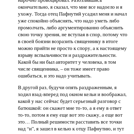
окончательно, я сказал, что мне все надоело и я
ухожу. Тогда отец Пафнутий усадил меня и начал
уже спокойно объяснять, что надо уметь либо
промолчать, либо аргументированно объяснить
свою точку зрения, не вступая в спор, потому что
в своей боязни возразить священнику в итоге
можно прийти не просто к спору, а к настоящему
взрыву вспыльчивости и раздражительности.
Какой бы ни был авторитет у человека, в том
числе священника, – он тоже имеет право
ошибаться, и это надо учитывать.
В другой раз, будучи опять раздраженным, я
ходил взад-вперед под окном кельи и воображал,
какой у нас сейчас будет серьезный разговор с
батюшкой: он скажет мне то-то, а я ему в ответ
то-то, потом я ему еще вот это скажу, а еще вот
это… Полный решимости расставить все точки
над “и”, я зашел в келью к отцу Пафнутию, и тут