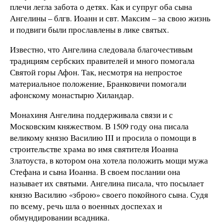
плечи легла забота о детях. Как и супруг оба сына
Ангелины – блгв. Иоанн и свт. Максим – за свою жизнь
и подвиги были прославлены в лике святых.
Известно, что Ангелина следовала благочестивым
традициям сербских правителей и много помогала
Святой горы Афон. Так, несмотря на непростое
материальное положение, Бранковичи помогали
афонскому монастырю Хиландар.
Монахиня Ангелина поддерживала связи и с
Московским княжеством. В 1509 году она писала
великому князю Василию III и просила о помощи в
строительстве храма во имя святителя Иоанна
Златоуста, в котором она хотела положить мощи мужа
Стефана и сына Иоанна. В своем послании она
называет их святыми. Ангелина писала, что посылает
князю Василию «зброю» своего покойного сына. Судя
по всему, речь шла о военных доспехах и
обмундировании всадника.