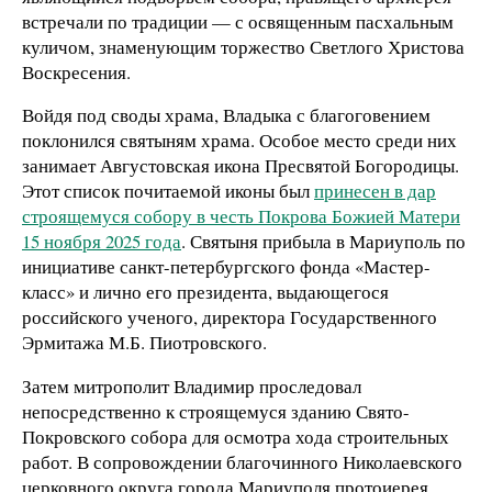
встречали по традиции — с освященным пасхальным
куличом, знаменующим торжество Светлого Христова
Воскресения.
Войдя под своды храма, Владыка с благоговением
поклонился святыням храма. Особое место среди них
занимает Августовская икона Пресвятой Богородицы.
Этот список почитаемой иконы был
принесен в дар
строящемуся собору в честь Покрова Божией Матери
15 ноября 2025 года
. Святыня прибыла в Мариуполь по
инициативе санкт-петербургского фонда «Мастер-
класс» и лично его президента, выдающегося
российского ученого, директора Государственного
Эрмитажа М.Б. Пиотровского.
Затем митрополит Владимир проследовал
непосредственно к строящемуся зданию Свято-
Покровского собора для осмотра хода строительных
работ. В сопровождении благочинного Николаевского
церковного округа города Мариуполя протоиерея