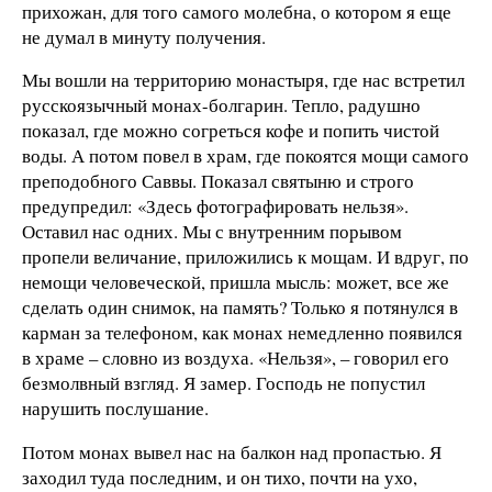
прихожан, для того самого молебна, о котором я еще
не думал в минуту получения.
Мы вошли на территорию монастыря, где нас встретил
русскоязычный монах-болгарин. Тепло, радушно
показал, где можно согреться кофе и попить чистой
воды. А потом повел в храм, где покоятся мощи самого
преподобного Саввы. Показал святыню и строго
предупредил: «Здесь фотографировать нельзя».
Оставил нас одних. Мы с внутренним порывом
пропели величание, приложились к мощам. И вдруг, по
немощи человеческой, пришла мысль: может, все же
сделать один снимок, на память? Только я потянулся в
карман за телефоном, как монах немедленно появился
в храме – словно из воздуха. «Нельзя», – говорил его
безмолвный взгляд. Я замер. Господь не попустил
нарушить послушание.
Потом монах вывел нас на балкон над пропастью. Я
заходил туда последним, и он тихо, почти на ухо,