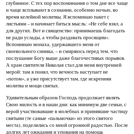
глубинное. С тех пор воспоминания о том дне все чаще
и чаще всплывают в сознании, особенно ночью, во
время келейной молитвы. Я вспоминаю пакет с
листьями – и начинает биться мысль: «Не себе взял, а
для других. Вот и священство: принимаешь благодать
не ради услады, а чтобы раздавать просящим».
Вспоминаю монаха, удержавшего меня от
своевольного снимка, – и смиряюсь перед тем, что
послушание Богу выше даже благочестивых порывов.
А храм святителя Николая стал для меня внутренней
мерой: там я понял, что вечность наступает не
«потом», а уже присутствует там, где искренняя
молитва и мощи святых.
Удивительным образом Господь продолжает являть
Свою милость и в наши дни: как минимум две семьи, с
верой участвовавшие в молебнах и принявшие частицу
святыни (те самые «пальмочки» из этого святого
места), поделились со мной огромной радостью. После
долгих лет ожидания и упования на помощь