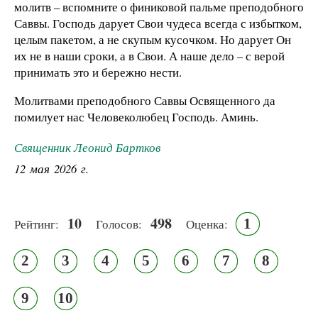
молитв – вспомните о финиковой пальме преподобного
Саввы. Господь дарует Свои чудеса всегда с избытком,
целым пакетом, а не скупым кусочком. Но дарует Он
их не в наши сроки, а в Свои. А наше дело – с верой
принимать это и бережно нести.
Молитвами преподобного Саввы Освященного да
помилует нас Человеколюбец Господь. Аминь.
Священник Леонид Бартков
12 мая 2026 г.
10
498
1
Рейтинг:
Голосов:
Оценка:
2
3
4
5
6
7
8
9
10