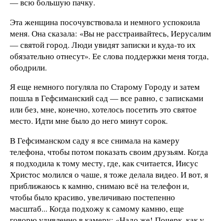
— всю большую пачку.
Эта женщина посочувствовала и немного успокоила
меня. Она сказала: «Вы не расстраивайтесь, Иерусалим
— святой город. Люди увидят записки и куда-то их
обязательно отнесут». Ее слова поддержки меня тогда,
ободрили.
Я еще немного погуляла по Старому Городу и затем
пошла в Гефсиманский сад — все равно, с записками
или без, мне, конечно, хотелось посетить это святое
место. Идти мне было до него минут сорок.
В Гефсиманском саду я все снимала на камеру
телефона, чтобы потом показать своим друзьям. Когда
я подходила к тому месту, где, как считается, Иисус
Христос молился о чаше, я тоже делала видео. И вот, я
приближаюсь к камню, снимаю всё на телефон и,
чтобы было красиво, увеличиваю постепенно
масштаб... Когда подхожу к самому камню, еще
говорю удивленно в камеру: «Надо же! Почерк, как у