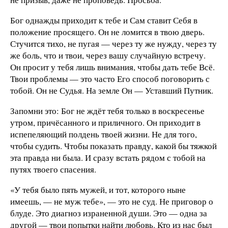
Бог однажды приходит к тебе и Сам ставит Себя в
положение просящего. Он не ломится в твою дверь.
Стучится тихо, не пугая — через ту же нужду, через ту
же боль, что и твои, через вашу случайную встречу.
Он просит у тебя лишь внимания, чтобы дать тебе Всё.
Твои проблемы — это часто Его способ поговорить с
тобой. Он не Судья. На земле Он — Уставший Путник.
Запомни это: Бог не ждёт тебя только в воскресенье
утром, причёсанного и приличного. Он приходит в
испепеляющий полдень твоей жизни. Не для того,
чтобы судить. Чтобы показать правду, какой бы тяжкой
эта правда ни была. И сразу встать рядом с тобой на
путях твоего спасения.
«У тебя было пять мужей, и тот, которого ныне
имеешь, — не муж тебе», — это не суд. Не приговор о
блуде. Это диагноз израненной души. Это — одна за
другой — твои попытки найти любовь. Кто из нас был