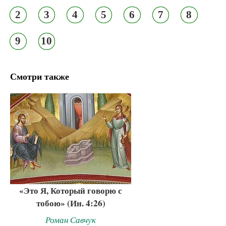
2
3
4
5
6
7
8
9
10
Смотри также
«Это Я, Который говорю с
тобою» (Ин. 4:26)
Роман Савчук