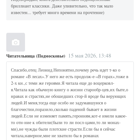
бриллиант классики. Даже уливительно, что так мало
известен... требует много времени на прочтение)
15 мая 2026, 13:48
Читательница (Подмосковье)
Спасибо,отец Леонид.Непонятно,почему речь идет т-ко о
романе «В лесах».У него же есть продолж-е-«В горах»,тоже в
2-х кн.,с теми же героями.Я читала еще до воцерковл-
я.Читала как обычную книгу о жизни старообр-цев,их быте,о
нравах и страстях,не обошедших стор-й вроде бы верующих
людей.И меня,тогда еще особо не задумавшуюся о
благочестии,поразило,сколько падений бывает в жизни
людей.Если не изменяет память,героиням,кот-е имели какое-
то отн-ние к обители(были то ли посл-цами,то ли монах-
ми),не чужды были плотские страсти.Если бы я сейчас
читала,наверное,мне не хватило бы в романах