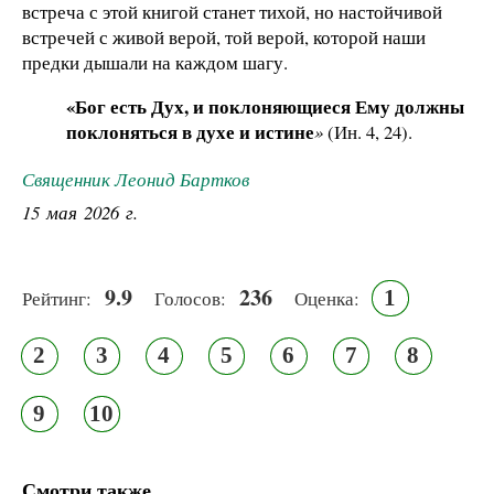
встреча с этой книгой станет тихой, но настойчивой
встречей с живой верой, той верой, которой наши
предки дышали на каждом шагу.
«Бог есть Дух, и поклоняющиеся Ему должны
поклоняться в духе и истине
»
(Ин. 4, 24).
Священник Леонид Бартков
15 мая 2026 г.
9.9
236
1
Рейтинг:
Голосов:
Оценка:
2
3
4
5
6
7
8
9
10
Смотри также