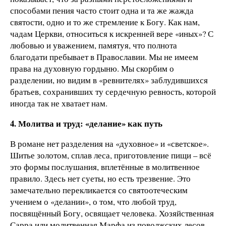
способами пения часто стоит одна и та же жажда
святости, одно и то же стремление к Богу. Как нам,
чадам Церкви, относиться к искренней вере «иных»? С
любовью и уважением, памятуя, что полнота
благодати пребывает в Православии. Мы не имеем
права на духовную гордыню. Мы скорбим о
разделении, но видим в «ревнителях» заблудившихся
братьев, сохранивших ту сердечную ревность, которой
иногда так не хватает нам.
4. Молитва и труд: «делание» как путь
В романе нет разделения на «духовное» и «светское».
Шитье золотом, сплав леса, приготовление пищи – всё
это формы послушания, вплетённые в молитвенное
правило. Здесь нет суеты, но есть трезвение. Это
замечательно перекликается со святоотеческим
учением о «делании», о том, что любой труд,
посвящённый Богу, освящает человека. Хозяйственная
Сарра или молитвенная Марфа из поволжских лесов –