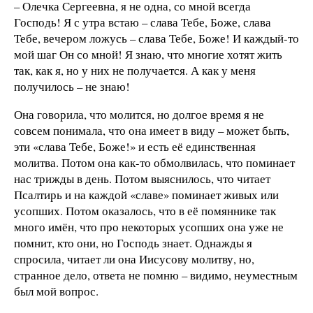
– Олечка Сергеевна, я не одна, со мной всегда
Господь! Я с утра встаю – слава Тебе, Боже, слава
Тебе, вечером ложусь – слава Тебе, Боже! И каждый-то
мой шаг Он со мной! Я знаю, что многие хотят жить
так, как я, но у них не получается. А как у меня
получилось – не знаю!
Она говорила, что молится, но долгое время я не
совсем понимала, что она имеет в виду – может быть,
эти «слава Тебе, Боже!» и есть её единственная
молитва. Потом она как-то обмолвилась, что поминает
нас трижды в день. Потом выяснилось, что читает
Псалтирь и на каждой «славе» поминает живых или
усопших. Потом оказалось, что в её помяннике так
много имён, что про некоторых усопших она уже не
помнит, кто они, но Господь знает. Однажды я
спросила, читает ли она Иисусову молитву, но,
странное дело, ответа не помню – видимо, неуместным
был мой вопрос.