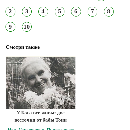
2
3
4
5
6
7
8
9
10
Смотри также
У Бога все живы: две
весточки от бабы Тони
Иер. Константин Пирожников