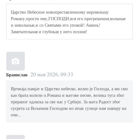
Царство Небесное новопреставленному иеромонаху
Роману,прости ему,ГОСПОДИ,вся его прегрешения,вольные
и невольные,и со Святыми его упокой! Аминь!
Замечательная и глубокая у него поэзия!
20 мая 2026, 09:33
Бранислав
Вјечнаја памјат и Царство небеско, волео је Господа, а ми смо
као брата волели о.Романа и његове песме, велика туга због
прераног одласка за све нас у Србији. За њега Радост због
сусрета са Вољеним Господом но ипак сузице нам навиру на
очи...