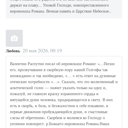
держат на плаву... Упокой Господи, новопреставленного
иеромонаха Романа. Вечная память и Царствие Небесное..
20 мая 2026, 00:19
Любовь
Валентин Распутин писал об иеромонахе Романе: «…Песни
его, прозвучавшие в скорбную пору нашей Голгофы так
неожиданно и так необходимо, <… > есть ответ на духовные
отеческие потребности <…>. Сказать, что это молитвенный и
аскетический голос — значит указать только на одну и,
пожалуй, не главную краску израненного сердца и
мятущейся души человека, продирающегося к свету. В них
есть и скорбь, и боль, и безжалостное к себе покаяние, и
первые движения пробуждающейся души, и счастливые
слезы её обретения». Скорбим и молимся ко Господу о
упоении новопрест. р.Божьего иеромонаха Романа.Наша