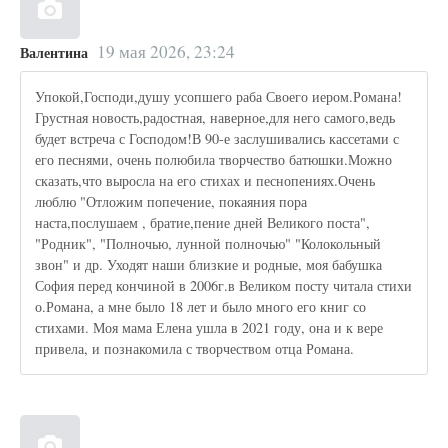
19 мая 2026, 23:24
Валентина
Упокой,Господи,душу усопшего раба Своего иером.Романа!
Грустная новость,радостная, наверное,для него самого,ведь
будет встреча с Господом!В 90-е заслушивались кассетами с
его песнями, очень полюбила творчество батюшки.Можно
сказать,что выросла на его стихах и песнопениях.Очень
люблю "Отложим попечение, покаяния пора
наста,послушаем , братие,пение дней Великого поста",
"Родник", "Полночью, лунной полночью" "Колокольный
звон" и др. Уходят наши близкие и родные, моя бабушка
София перед кончиной в 2006г.в Великом посту читала стихи
о.Романа, а мне было 18 лет и было много его книг со
стихами. Моя мама Елена ушла в 2021 году, она и к вере
привела, и познакомила с творчеством отца Романа.