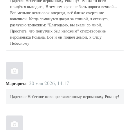
Царство Небесное иеромонаху Роману! "Когда-то всем
придётся выходить, В земном краю не быть дороги вечной...
Всё меньше остановок впереди, всё ближе очертание
конечной. Когда сомкнутся двери за спиной, я оглянусь,
разлукою тревожим: "Благодарю, вы ехали со мной,
Простите, что попутчик был негожим" стихотворение
иеромонаха Романа. Вот и он пошёл домой, к Отцу
Небесному
20 мая 2026, 14:17
Маргарита
Царствие Небесное новопреставленному иеромонаху Роману!