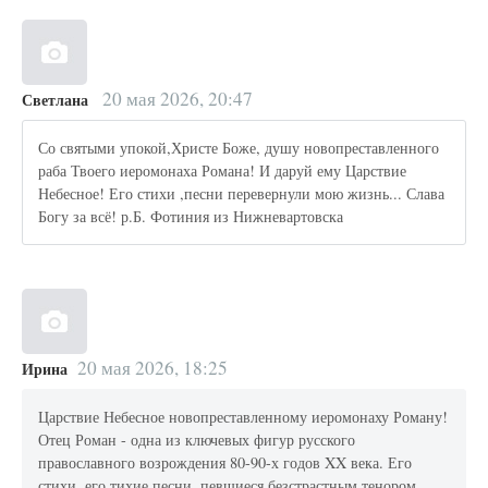
20 мая 2026, 20:47
Светлана
Со святыми упокой,Христе Боже, душу новопреставленного
раба Твоего иеромонаха Романа! И даруй ему Царствие
Небесное! Его стихи ,песни перевернули мою жизнь... Слава
Богу за всё! р.Б. Фотиния из Нижневартовска
20 мая 2026, 18:25
Ирина
Царствие Небесное новопреставленному иеромонаху Роману!
Отец Роман - одна из ключевых фигур русского
православного возрождения 80-90-х годов XX века. Его
стихи, его тихие песни, певшиеся безстрастным тенором,