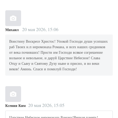
20 мая 2026, 15:06
Михаил
Воистину Воскресе Христос! Упокой Господи души усопших
раб Твоих н.п иеромонаха Романа, и всех наших сродников
от века почивших! Прости им Господи всякое согрешение
вольное и невольное, и даруй Царствие Небесное! Слава
Отцу и Сыну и Святому Духу ныне и присно, и во веки
веков! Аминь. Спаси и помилуй Господи!
20 мая 2026, 15:05
Ксения Ким
Царствие Небесное иеромонаху Роману!Вечная память!