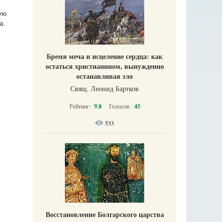
ую
а.
Бремя меча и исцеление сердца: как
остаться христианином, вынужденно
останавливая зло
Свящ. Леонид Бартков
Рейтинг:
9.8
Голосов:
45
533
Восстановление Болгарского царства