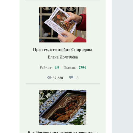
Про тех, кто любит Спиридона
Елена Долгачёва
Рейтинг:
9.9
Голосов:
2794
37 380
13
Как Богородица исцелила девочку, а