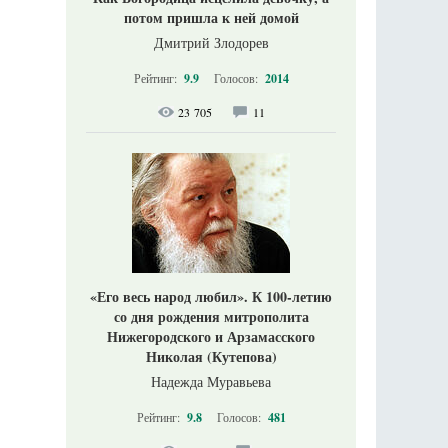
потом пришла к ней домой
Дмитрий Злодорев
Рейтинг:
9.9
Голосов:
2014
23 705
11
«Его весь народ любил». К 100-летию
со дня рождения митрополита
Нижегородского и Арзамасского
Николая (Кутепова)
Надежда Муравьева
Рейтинг:
9.8
Голосов:
481