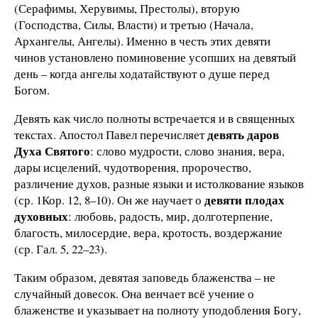
(Серафимы, Херувимы, Престолы), вторую
(Господства, Силы, Власти) и третью (Начала,
Архангелы, Ангелы). Именно в честь этих девяти
чинов установлено поминовение усопших на девятый
день – когда ангелы ходатайствуют о душе перед
Богом.
Девять как число полноты встречается и в священных
девять даров
текстах. Апостол Павел перечисляет
Духа Святого
: слово мудрости, слово знания, вера,
дары исцелений, чудотворения, пророчество,
различение духов, разные языки и истолкование языков
девяти плодах
(ср. 1Кор. 12, 8–10). Он же научает о
духовных
: любовь, радость, мир, долготерпение,
благость, милосердие, вера, кротость, воздержание
(ср. Гал. 5, 22–23).
Таким образом, девятая заповедь блаженства – не
случайный довесок. Она венчает всё учение о
блаженстве и указывает на полноту уподобления Богу,