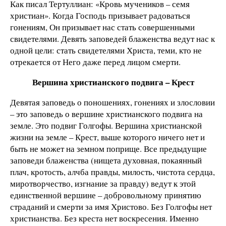
Как писал Тертуллиан: «Кровь мучеников – семя
христиан». Когда Господь призывает радоваться
гонениям, Он призывает нас стать совершенными
свидетелями. Девять заповедей блаженства ведут нас к
одной цели: стать свидетелями Христа, теми, кто не
отрекается от Него даже перед лицом смерти.
Вершина христианского подвига – Крест
Девятая заповедь о поношениях, гонениях и злословии
– это заповедь о вершине христианского подвига на
земле. Это подвиг Голгофы. Вершина христианской
жизни на земле – Крест, выше которого ничего нет и
быть не может на земном поприще. Все предыдущие
заповеди блаженства (нищета духовная, покаянный
плач, кротость, алчба правды, милость, чистота сердца,
миротворчество, изгнание за правду) ведут к этой
единственной вершине – добровольному принятию
страданий и смерти за имя Христово. Без Голгофы нет
христианства. Без креста нет воскресения. Именно