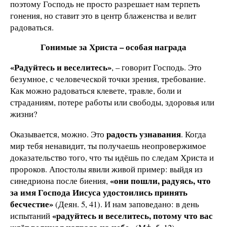
поэтому Господь не просто разрешает нам терпеть
гонения, но ставит это в центр блаженства и велит
радоваться.
Гонимые за Христа – особая награда
«Радуйтесь и веселитесь»
, – говорит Господь. Это
безумное, с человеческой точки зрения, требование.
Как можно радоваться клевете, травле, боли и
страданиям, потере работы или свободы, здоровья или
жизни?
радость узнавания
Оказывается, можно. Это
. Когда
мир тебя ненавидит, ты получаешь неопровержимое
доказательство того, что ты идёшь по следам Христа и
пророков. Апостолы явили живой пример: выйдя из
«они пошли, радуясь, что
синедриона после биения,
за имя Господа Иисуса удостоились принять
бесчестие»
(Деян. 5, 41). И нам заповедано: в день
«радуйтесь и веселитесь, потому что вас
испытаний