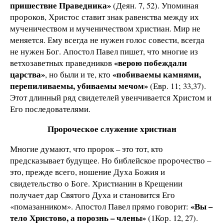
пришествие Праведника»
(Деян. 7, 52). Упоминая
пророков, Христос ставит знак равенства между их
мученичеством и мученичеством христиан. Мир не
меняется. Ему всегда не нужен голос совести, всегда
не нужен Бог. Апостол Павел пишет, что многие из
«верою побеждали
ветхозаветных праведников
царства»
«побиваемы камнями,
, но были и те, кто
перепиливаемы, убиваемы мечом»
(Евр. 11; 33,37).
Этот длинный ряд свидетелей увенчивается Христом и
Его последователями.
Пророческое служение христиан
Многие думают, что пророк – это тот, кто
предсказывает будущее. Но библейское пророчество –
это, прежде всего, ношение Духа Божия и
свидетельство о Боге. Христианин в Крещении
получает дар Святого Духа и становится Его
«Вы –
«помазанником». Апостол Павел прямо говорит:
тело Христово, а порознь – члены»
(1Кор. 12, 27).