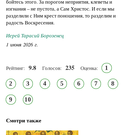
бойтесь этого. За порогом неприятия, клеветы и
изгнания – не пустота, а Сам Христос. И если мы
разделили с Ним крест поношения, то разделим и
радость Воскресения.
Иерей Тарасий Борозенец
1 июня 2026 г.
9.8
235
1
Рейтинг:
Голосов:
Оценка:
2
3
4
5
6
7
8
9
10
Смотри также