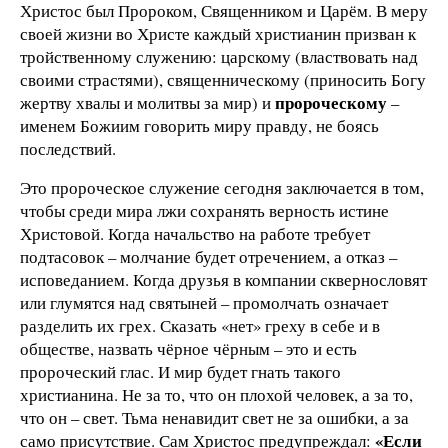
Христос был Пророком, Священником и Царём. В меру
своей жизни во Христе каждый христианин призван к
тройственному служению: царскому (властвовать над
своими страстями), священническому (приносить Богу
пророческому
жертву хвалы и молитвы за мир) и
–
именем Божиим говорить миру правду, не боясь
последствий.
Это пророческое служение сегодня заключается в том,
чтобы среди мира лжи сохранять верность истине
Христовой. Когда начальство на работе требует
подтасовок – молчание будет отречением, а отказ –
исповеданием. Когда друзья в компании сквернословят
или глумятся над святыней – промолчать означает
разделить их грех. Сказать «нет» греху в себе и в
обществе, назвать чёрное чёрным – это и есть
пророческий глас. И мир будет гнать такого
христианина. Не за то, что он плохой человек, а за то,
что он – свет. Тьма ненавидит свет не за ошибки, а за
«Если
само присутствие. Сам Христос предупреждал: