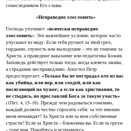
сонаследником Его славы.
«Неправедно злословить»
«всячески неправедно
Господь уточняет:
злословить
»
. Это важнейшее условие, которое часто
упускают из виду. Если тебя ругают за твой грех,
гордыню, глупость или малодушие – это не гонение за
Христа, а праведное наказание или педагогика Божия.
Заповедь действует только тогда, когда клевета лжива,
а страдание несправедливо. Апостол Петр
«Только бы не пострадал кто из вас
предостерегает:
как убийца, или вор, или злодей, или как
посягающий на чужое; а если как христианин, то
не стыдись, но прославляй Бога за такую участь»
(1Пет. 4, 15–16). Прежде чем радоваться гонению,
каждый должен честно спросить себя: за что именно
меня ненавидят? За Христа или за мои собственные
страсти? Если за Христа – блаженны вы. Если за грехи
– горе вам. Покайтесь и исправьтесь.