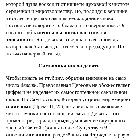
которой душа восходит от нищеты духовной к чистоте
сердечной и миротворчеству. Но, подойдя к вершине
этой лестницы, мы слышим неожиданное слово.
Господь не говорит, что блаженны совершенные. Он
«блаженны вы, когда вас гонят и
говорит:
злословят»
. Это девятая, завершающая заповедь,
которая как бы выпадает из логики предыдущих. Но
только на первый взгляд.
Символика числа девять
Чтобы понять её глубину, обратим внимание на само
число
девять
. Православная Церковь не обожествляет
цифры и не наделяет их самостоятельной сакральной
«мерою
силой. Но Сам Господь, Который устроил мир
и числом»
(Прем. 11, 20), оставил нам в символике
числа глубокий богословский смысл. Девять – это
трижды три, «триада триад», умножение внутренних
9
энергий Святой Троицы вовне. Существует
ангельских чинов
3
, разделённых на
триады: первую