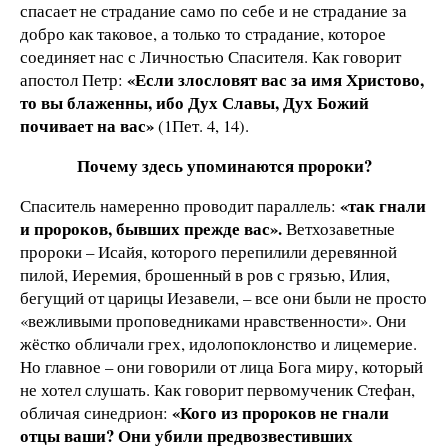
спасает не страдание само по себе и не страдание за
добро как таковое, а только то страдание, которое
соединяет нас с Личностью Спасителя. Как говорит
«Если злословят вас за имя Христово,
апостол Петр:
то вы блаженны, ибо Дух Славы, Дух Божий
почивает на вас»
(1Пет. 4, 14).
Почему здесь упоминаются пророки?
«так гнали
Спаситель намеренно проводит параллель:
и пророков, бывших прежде вас».
Ветхозаветные
пророки – Исайя, которого перепилили деревянной
пилой, Иеремия, брошенный в ров с грязью, Илия,
бегущий от царицы Иезавели, – все они были не просто
«вежливыми проповедниками нравственности». Они
жёстко обличали грех, идолопоклонство и лицемерие.
Но главное – они говорили от лица Бога миру, который
не хотел слушать. Как говорит первомученик Стефан,
«Кого из пророков не гнали
обличая синедрион:
отцы ваши? Они убили предвозвестивших