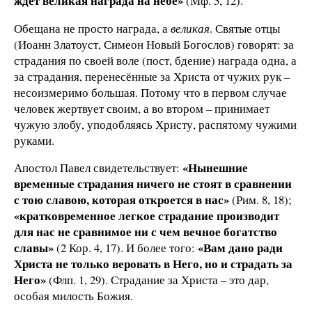
ждёт великая награда на небе»
(Мф. 5, 12).
Обещана не просто награда, а
великая
. Святые отцы
(Иоанн Златоуст, Симеон Новый Богослов) говорят: за
страдания по своей воле (пост, бдение) награда одна, а
за страдания, перенесённые за Христа от чужих рук –
несоизмеримо большая. Потому что в первом случае
человек жертвует своим, а во втором – принимает
чужую злобу, уподобляясь Христу, распятому чужими
руками.
«Нынешние
Апостол Павел свидетельствует:
временные страдания ничего не стоят в сравнении
с тою славою, которая откроется в нас»
(Рим. 8, 18);
«кратковременное легкое страдание производит
для нас не сравнимое ни с чем вечное богатство
славы»
«Вам дано ради
(2 Кор. 4, 17). И более того:
Христа не только веровать в Него, но и страдать за
Него»
(Флп. 1, 29). Страдание за Христа – это дар,
особая милость Божия.