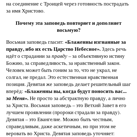
на соединение с Троицей через готовность пострадать
за имя Христово.
Почему эта заповедь повторяет и дополняет
восьмую?
«Блаженны изгнанные за
Восьмая заповедь гласит:
правду, ибо их есть Царство Небесное».
Здесь речь
идёт о страдании за
правду
– за объективную истину
Божию, за справедливость, за нравственный закон.
Человек может быть гоним за то, что не украл, не
солгал, не предал. Это естественная нравственная
позиция. Девятая же заповедь делает решительный шаг
«Блаженны вы, когда будут поносить вас...
вперёд:
».
за Меня
Не просто за абстрактную правду, а лично
за Христа. Восьмая заповедь – это Ветхий Завет в его
лучшем проявлении (пророки страдали за правду).
Девятая – это Евангелие. Можно быть честным,
справедливым, даже аскетичным, но при этом не
веровать во Христа. Девятая заповедь уточняет: