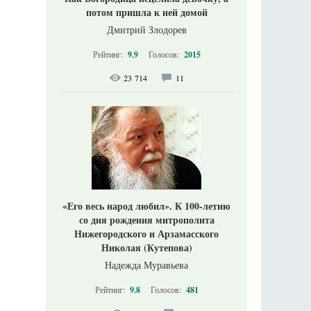
потом пришла к ней домой
Дмитрий Злодорев
Рейтинг:
9.9
Голосов:
2015
23 714
11
«Его весь народ любил». К 100-летию
со дня рождения митрополита
Нижегородского и Арзамасского
Николая (Кутепова)
Надежда Муравьева
Рейтинг:
9.8
Голосов:
481