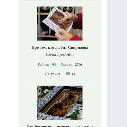
Про тех, кто любит Спиридона
Елена Долгачёва
Рейтинг:
9.9
Голосов:
2796
37 409
13
Как Богородица исцелила девочку, а