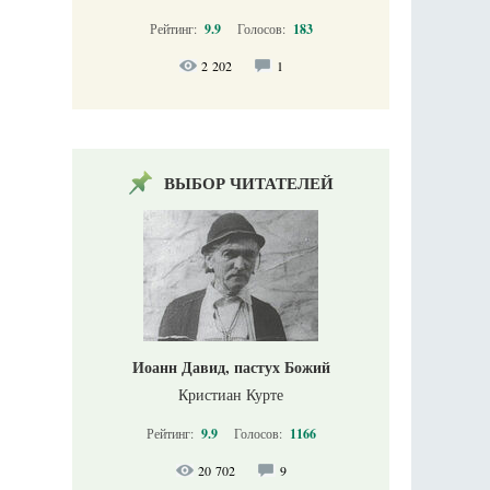
Рейтинг:
9.9
Голосов:
183
2 202
1
ВЫБОР ЧИТАТЕЛЕЙ
Иоанн Давид, пастух Божий
Кристиан Курте
Рейтинг:
9.9
Голосов:
1166
20 702
9