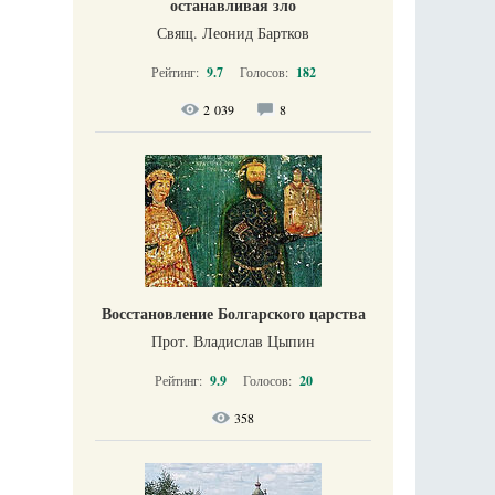
останавливая зло
Свящ. Леонид Бартков
Рейтинг:
9.7
Голосов:
182
2 039
8
Восстановление Болгарского царства
Прот. Владислав Цыпин
Рейтинг:
9.9
Голосов:
20
358