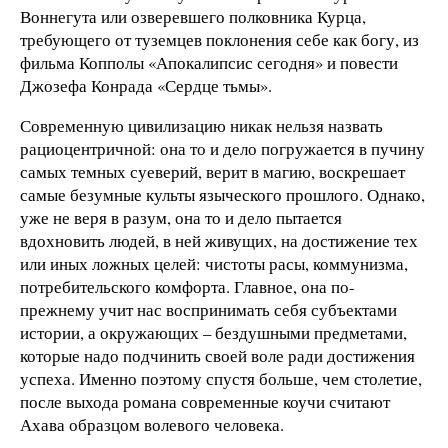
Воннегута или озверевшего полковника Курца,
требующего от туземцев поклонения себе как богу, из
фильма Копполы «Апокалипсис сегодня» и повести
Джозефа Конрада «Сердце тьмы».
Современную цивилизацию никак нельзя назвать
рациоцентричной: она то и дело погружается в пучину
самых темных суеверий, верит в магию, воскрешает
самые безумные культы языческого прошлого. Однако,
уже не веря в разум, она то и дело пытается
вдохновить людей, в ней живущих, на достижение тех
или иных ложных целей: чистоты расы, коммунизма,
потребительского комфорта. Главное, она по-
прежнему учит нас воспринимать себя субъектами
истории, а окружающих – бездушными предметами,
которые надо подчинить своей воле ради достижения
успеха. Именно поэтому спустя больше, чем столетие,
после выхода романа современные коучи считают
Ахава образцом волевого человека.