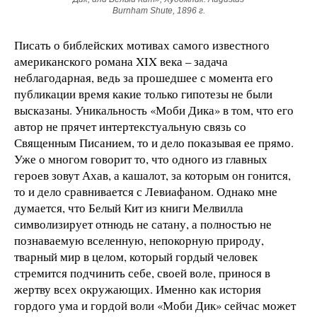
Burnham Shute, 1896 г.
Писать о библейских мотивах самого известного
американского романа XIX века – задача
неблагодарная, ведь за прошедшее с момента его
публикации время какие только гипотезы не были
высказаны. Уникальность «Моби Дика» в том, что его
автор не прячет интертекстуальную связь со
Священным Писанием, то и дело показывая ее прямо.
Уже о многом говорит то, что одного из главных
героев зовут Ахав, а кашалот, за которым он гонится,
то и дело сравнивается с Левиафаном. Однако мне
думается, что Белый Кит из книги Мелвилла
символизирует отнюдь не сатану, а полностью не
познаваемую вселенную, непокорную природу,
тварный мир в целом, который гордый человек
стремится подчинить себе, своей воле, принося в
жертву всех окружающих. Именно как история
гордого ума и гордой воли «Моби Дик» сейчас может