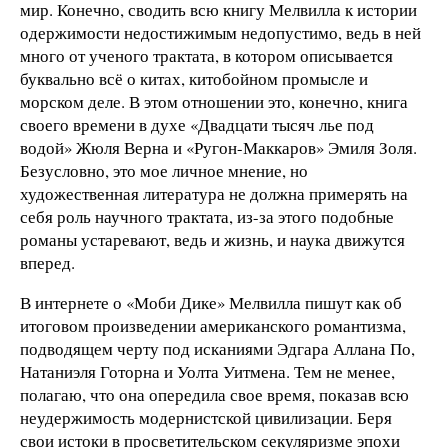
мир. Конечно, сводить всю книгу Мелвилла к истории
одержимости недостижимым недопустимо, ведь в ней
много от ученого трактата, в котором описывается
буквально всё о китах, китобойном промысле и
морском деле. В этом отношении это, конечно, книга
своего времени в духе «Двадцати тысяч лье под
водой» Жюля Верна и «Ругон-Маккаров» Эмиля Золя.
Безусловно, это мое личное мнение, но
художественная литература не должна примерять на
себя роль научного трактата, из-за этого подобные
романы устаревают, ведь и жизнь, и наука движутся
вперед.
В интернете о «Моби Дике» Мелвилла пишут как об
итоговом произведении американского романтизма,
подводящем черту под исканиями Эдгара Аллана По,
Натаниэля Готорна и Уолта Уитмена. Тем не менее,
полагаю, что она опередила свое время, показав всю
неудержимость модернистской цивилизации. Беря
свои истоки в просветительском секуляризме эпохи