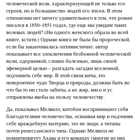
человеческой воли, характеризующей не только его
героев, но и большинство людей его эпохи. В этом
отношении нет ничего удивительного в том, что роман
писался в 1850–1851 годах, где еще мы увидим таких
волевых людей? (Ни одного женского образа во всей
книге, кстати.) Однако книга не была бы пророческой,
если бы заканчивалась оптимистично: автор
показывает все злоключения безбожной человеческой
воли, одержимой, словно болезнью, лишь своей
эфемерной целью – разгадать загадки вселенной,
подчинить себе мир. В этой связи киты, это
невероятное чудо Творца и природы, должны быть во
что бы то ни стало забиты, а их жир, мясо и ус
отправлены якобы на пользу человечеству.
Да, показывал Мелвилл, китобои воспринимают себя
благодетелями человечества, осваивая мир и подчиняя
себе враждебную материю, это не люди, а титаны
почти ренессансного типа. Однако Мелвилл не
романтизирует Ахава и его команду (многие из них