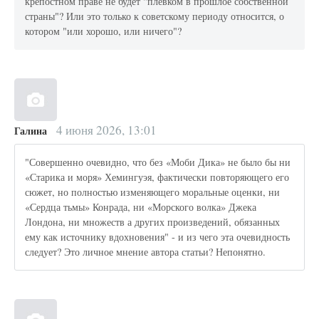
крепостном праве не будет "плевком в прошлое собственной
страны"? Или это только к советскому периоду относится, о
котором "или хорошо, или ничего"?
4 июня 2026, 13:01
Галина
"Совершенно очевидно, что без «Моби Дика» не было бы ни
«Старика и моря» Хемингуэя, фактически повторяющего его
сюжет, но полностью изменяющего моральные оценки, ни
«Сердца тьмы» Конрада, ни «Морского волка» Джека
Лондона, ни множеств а других произведений, обязанных
ему как источнику вдохновения" - и из чего эта очевидность
следует? Это личное мнение автора статьи? Непонятно.