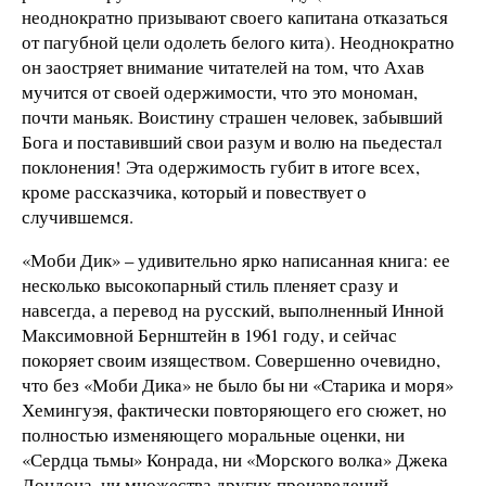
неоднократно призывают своего капитана отказаться
от пагубной цели одолеть белого кита). Неоднократно
он заостряет внимание читателей на том, что Ахав
мучится от своей одержимости, что это мономан,
почти маньяк. Воистину страшен человек, забывший
Бога и поставивший свои разум и волю на пьедестал
поклонения! Эта одержимость губит в итоге всех,
кроме рассказчика, который и повествует о
случившемся.
«Моби Дик» – удивительно ярко написанная книга: ее
несколько высокопарный стиль пленяет сразу и
навсегда, а перевод на русский, выполненный Инной
Максимовной Бернштейн в 1961 году, и сейчас
покоряет своим изяществом. Совершенно очевидно,
что без «Моби Дика» не было бы ни «Старика и моря»
Хемингуэя, фактически повторяющего его сюжет, но
полностью изменяющего моральные оценки, ни
«Сердца тьмы» Конрада, ни «Морского волка» Джека
Лондона, ни множества других произведений,