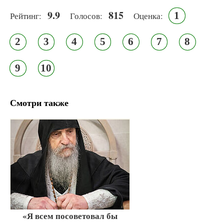
9.9
815
1
Рейтинг:
Голосов:
Оценка:
2
3
4
5
6
7
8
9
10
Смотри также
«Я всем посоветовал бы