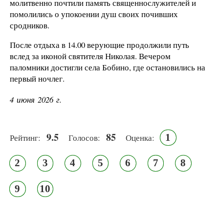
молитвенно почтили память священнослужителей и
помолились о упокоении душ своих почивших
сродников.
После отдыха в 14.00 верующие продолжили путь
вслед за иконой святителя Николая. Вечером
паломники достигли села Бобино, где остановились на
первый ночлег.
4 июня 2026 г.
9.5
85
1
Рейтинг:
Голосов:
Оценка:
2
3
4
5
6
7
8
9
10