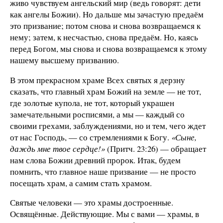
живо чувствуем ангельский мир (ведь говорят: дети
как ангелы Божии). Но дальше мы зачастую предаём
это призвание; потом снова и снова возвращаемся к
нему; затем, к несчастью, снова предаём. Но, каясь
перед Богом, мы снова и снова возвращаемся к этому
нашему высшему призванию.
В этом прекрасном храме Всех святых я дерзну
сказать, что главный храм Божий на земле — не тот,
где золотые купола, не тот, который украшен
замечательными росписями, а мы — каждый со
своими грехами, заблуждениями, но и тем, чего ждет
от нас Господь, — со стремлениями к Богу.
«Сыне,
даждь мне твое сердце!»
(Притч. 23:26) — обращает
нам слова Божии древний пророк. Итак, будем
помнить, что главное наше призвание — не просто
посещать храм, а самим стать храмом.
Святые человеки — это храмы достроенные.
Освящённые. Действующие. Мы с вами — храмы, в