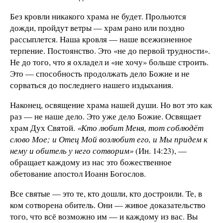
Без кровли никакого храма не будет. Прольются
дожди, пройдут ветры — храм рано или поздно
рассыплется. Наша кровля — наше всежизненное
терпение. Постоянство. Это «не до первой трудности».
Не до того, что я охладел и «не хочу» больше строить.
Это — способность продолжать дело Божие и не
сорваться до последнего нашего издыхания.
Наконец, освящение храма нашей души. Но вот это как
раз — не наше дело. Это уже дело Божие. Освящает
храм Дух Святой.
«Кто любит Меня, тот соблюдёт
слово Мое; и Отец Мой возлюбит его, и Мы придем к
нему и обитель у него сотворим»
(Ин. 14:23), —
обращает каждому из нас это божественное
обетование апостол Иоанн Богослов.
Все святые — это те, кто дошли, кто достроили. Те, в
ком сотворена обитель. Они — живое доказательство
того, что всё возможно им — и каждому из вас. Вы