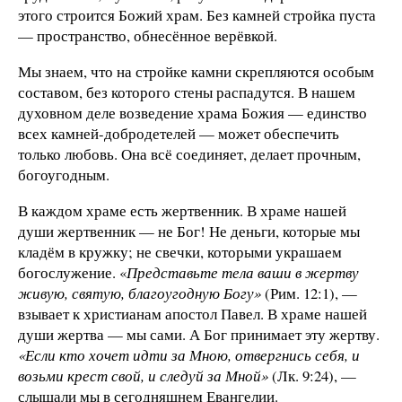
этого строится Божий храм. Без камней стройка пуста
— пространство, обнесённое верёвкой.
Мы знаем, что на стройке камни скрепляются особым
составом, без которого стены распадутся. В нашем
духовном деле возведение храма Божия — единство
всех камней-добродетелей — может обеспечить
только любовь. Она всё соединяет, делает прочным,
богоугодным.
В каждом храме есть жертвенник. В храме нашей
души жертвенник — не Бог! Не деньги, которые мы
кладём в кружку; не свечки, которыми украшаем
богослужение. «
Представьте тела ваши в жертву
живую, святую, благоугодную Богу»
(Рим. 12:1), —
взывает к христианам апостол Павел. В храме нашей
души жертва — мы сами. А Бог принимает эту жертву.
«Если кто хочет идти за Мною, отвергнись себя, и
возьми крест свой, и следуй за Мной»
(Лк. 9:24), —
слышали мы в сегодняшнем Евангелии.