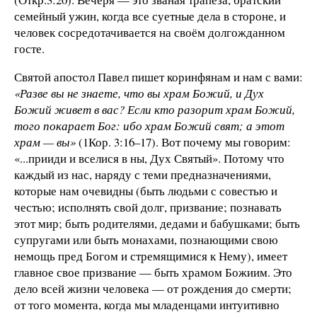
семейный ужин, когда все суетные дела в стороне, и
человек сосредотачивается на своём долгожданном
госте.
Святой апостол Павел пишет коринфянам и нам с вами:
«Разве вы не знаете, что вы храм Божий, и Дух
Божий живет в вас? Если кто разорит храм Божий,
того покарает Бог: ибо храм Божий свят; а этот
храм — вы»
(1Кор. 3:16–17). Вот почему мы говорим:
«...прииди и вселися в ны, Дух Святый». Потому что
каждый из нас, наряду с теми предназначениями,
которые нам очевидны (быть людьми с совестью и
честью; исполнять свой долг, призвание; познавать
этот мир; быть родителями, дедами и бабушками; быть
супругами или быть монахами, познающими свою
немощь пред Богом и стремящимися к Нему), имеет
главное свое призвание — быть храмом Божиим. Это
дело всей жизни человека — от рождения до смерти;
от того момента, когда мы младенцами интуитивно