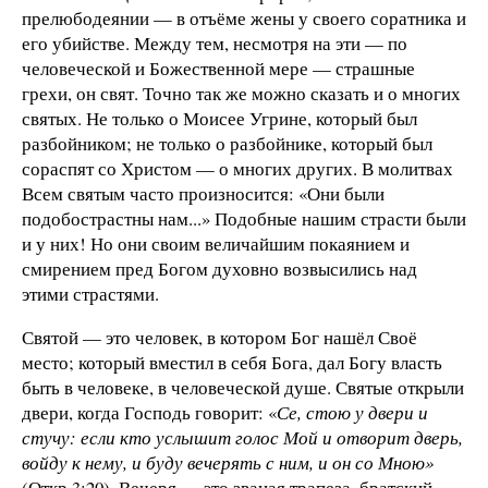
прелюбодеянии — в отъёме жены у своего соратника и
его убийстве. Между тем, несмотря на эти — по
человеческой и Божественной мере — страшные
грехи, он свят. Точно так же можно сказать и о многих
святых. Не только о Моисее Угрине, который был
разбойником; не только о разбойнике, который был
сораспят со Христом — о многих других. В молитвах
Всем святым часто произносится: «Они были
подобострастны нам...» Подобные нашим страсти были
и у них! Но они своим величайшим покаянием и
смирением пред Богом духовно возвысились над
этими страстями.
Святой — это человек, в котором Бог нашёл Своё
место; который вместил в себя Бога, дал Богу власть
быть в человеке, в человеческой душе. Святые открыли
двери, когда Господь говорит: «
Се, стою у двери и
стучу: если кто услышит голос Мой и отворит дверь,
войду к нему, и буду вечерять с ним, и он со Мною»
(Откр.3:20). Вечеря — это званая трапеза, братский