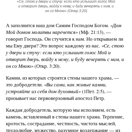
«Се, стою у двери и стучу: если кто услышит голос Мой
и отворит дверь, войду к нему, и буду вечерять с ним, и
он со Мною» (Откр.3:20)
А заполнится наш дом Самим Господом Богом.
«Дом
Мой домом молитвы наречется»
(Мф. 21:13), —
говорит Господь. Он стучится к нам. Но открываем ли
мы Ему двери? Это вопрос каждому из нас.
«Се, стою
у двери и стучу: если кто услышит голос Мой и
отворит дверь, войду к нему, и буду вечерять с ним, и
он со Мною»
(Откр. 3:20).
Камни, из которых строятся стены нашего храма, —
это добродетели.
«Вы сами, как живые камни,
устрояйте из себя дом духовный»
(1Пет. 2:5), —
призывает нас первоверховный апостол Петр.
Каждая добродетель, которую мы исполняем, есть
камень, вставленный в стены нашего храма. Терпение,
кротость, сострадание, честность, чистота мыслей,
трудолюбие, мужество, разумное воздержание — из