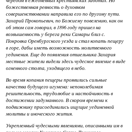
чередом в ежедневных крестьянских заботах. Но
божественная ревность о духовном
совершенствовании направила его по другому пути.
Захарий Прокопьевич, по Божиему повелению, как он
об этом сам говорил, в 1896 году пришел на
возвышенность у берега реки Самары близ с.
Покровка Оренбургского уезда и стал копать пещеру
в горе, дабы иметь возможность молитвенного
уединения. Еще до появления отшельника Захария
местные жители видели здесь чудесное явление в виде
огненного столпа, уходящего в небо.
Во время копания пещеры проявились сильные
качества будущего игумена: непоколебимая
решительность, трудолюбие и настойчивость в
достижении задуманного. В скором времени к
подвижнику присоединились ищущие уединенной
молитвы и иноческого жития.
Укрепленный чудесными явлениями, описанными им в