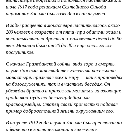
июле 1917 года решением Святейшего Синода
иеромонах Зосима был возведен в сан игумена.
В годы расцвета в монастыре насчитывалось около
200 человек в возрасте от пяти (при обители жили и
воспитывались подростки и малолетние дети) до 90
лет. Монахов было от 20 до 30 и еще столько же
послушников.
С начала Гражданской войны, видя горе и смерть,
игумен Зосима, как свидетельствовали насельники
монастыря, призывал всех к миру — как в проповедях
на богослужениях, так и в частных беседах. Он
убеждал братию и прихожан молиться за воюющих
сродников, будь то белогвардейцы или
красноармейцы. Старец своей кротостью подавал
пример добродетельной жизни окружавшим его.
В августе 1919 года игумен Зосима был арестован по
обвинению в контрреволюции и заключен в