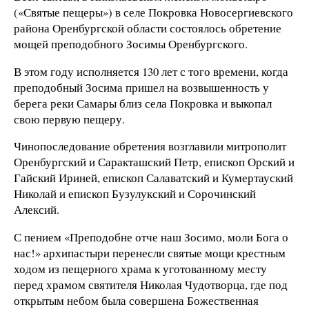
(«Святые пещеры») в селе Покровка Новосергиевского
района Оренбургской области состоялось обретение
мощей преподобного Зосимы Оренбургского.
В этом году исполняется 130 лет с того времени, когда
преподобный Зосима пришел на возвышенность у
берега реки Самары близ села Покровка и выкопал
свою первую пещеру.
Чинопоследование обретения возглавили митрополит
Оренбургский и Саракташский Петр, епископ Орский и
Гайский Ириней, епископ Салаватский и Кумертауский
Николай и епископ Бузулукский и Сорочинский
Алексий.
С пением «Преподобне отче наш Зосимо, моли Бога о
нас!» архипастыри перенесли святые мощи крестным
ходом из пещерного храма к уготованному месту
перед храмом святителя Николая Чудотворца, где под
открытым небом была совершена Божественная