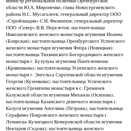
министр региональной политики Оренбургской
области Ю.А. Мироненко; глава Новосергиевского
района Н.С. Мусагалеев; генеральный директор ООО
«Стройландия» С.И. Филиппов; генеральный директор
ООО «Север» В.В. Перелетов; настоятельница
Николаевского женского монастыря игумения Иоанна
(Боярская); настоятельница Оренбургского Успенского
женского монастыря игумения Флора (Новицкая);
настоятельница Тихвинского Богородицкого женского
монастыря г. Бузулука игумения Пантелеимона
(Кривенкова); настоятельница Успенского женского
монастыря г. Энгельса Саратовской области игумения
Георгия (Кузенкова); настоятельница Успенского
женского Гремячева монастыря в с. Гремячев
Калужской области игумения Михаила (Осипова);
настоятельница Казанского девичьего монастыря г.
Калуги игумения Ангелина (Петрова); настоятельница
Серафимо-Покровского женского монастыря г.
Ленинска-Кузнецкого Кемеровской области игумения
Нектария (Седова); настоятельница женского