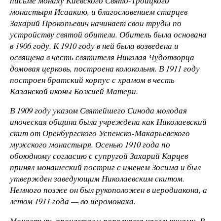
письме монаху Киевского Свято-Троицкого
монастыря Исаакию, и благословением старцев
Захарий Прокопьевич начинает свои труды по
устройству святой обители. Обитель была основана
в 1906 году. К 1910 году в ней была возведена и
освящена в честь святителя Николая Чудотворца
домовая церковь, построена колокольня. В 1911 году
построен братский корпус с храмом в честь
Казанской иконы Божией Матери.
В 1909 году указом Святейшего Синода молодая
иноческая община была учреждена как Николаевский
скит от Оренбургского Успенско-Макарьевского
мужского монастыря. Осенью 1910 года по
обоюдному согласию с супругой Захарий Карцев
принял монашеский постриг с именем Зосима и был
утвержден заведующим Николаевским скитом.
Немного позже он был рукоположен в иеродиакона, а
летом 1911 года — во иеромонаха.
Монастырь процветал и пополнялся насельниками. В