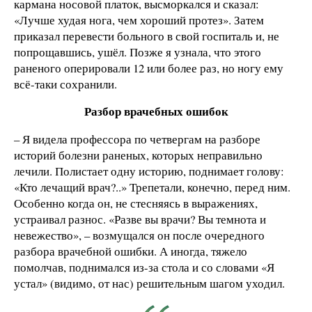
кармана носовой платок, высморкался и сказал:
«Лучше худая нога, чем хороший протез». Затем
приказал перевести больного в свой госпиталь и, не
попрощавшись, ушёл. Позже я узнала, что этого
раненого оперировали 12 или более раз, но ногу ему
всё-таки сохранили.
Разбор врачебных ошибок
– Я видела профессора по четвергам на разборе
историй болезни раненых, которых неправильно
лечили. Полистает одну историю, поднимает голову:
«Кто лечащий врач?..» Трепетали, конечно, перед ним.
Особенно когда он, не стесняясь в выражениях,
устраивал разнос. «Разве вы врачи? Вы темнота и
невежество», – возмущался он после очередного
разбора врачебной ошибки. А иногда, тяжело
помолчав, поднимался из-за стола и со словами «Я
устал» (видимо, от нас) решительным шагом уходил.