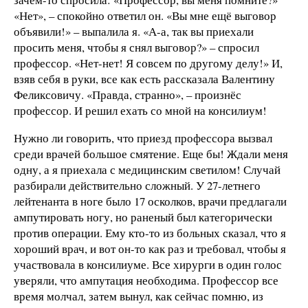
«Нет», – спокойно ответил он. «Вы мне ещё выговор
объявили!» – выпалила я. «А-а, так вы приехали
просить меня, чтобы я снял выговор?» – спросил
профессор. «Нет-нет! Я совсем по другому делу!» И,
взяв себя в руки, все как есть рассказала Валентину
Феликсовичу. «Правда, странно», – произнёс
профессор. И решил ехать со мной на консилиум!
Нужно ли говорить, что приезд профессора вызвал
среди врачей большое смятение. Еще бы! Ждали меня
одну, а я приехала с медицинским светилом! Случай
разбирали действительно сложный. У 27-летнего
лейтенанта в ноге было 17 осколков, врачи предлагали
ампутировать ногу, но раненый был категорически
против операции. Ему кто-то из больных сказал, что я
хороший врач, и вот он-то как раз и требовал, чтобы я
участвовала в консилиуме. Все хирурги в один голос
уверяли, что ампутация необходима. Профессор все
время молчал, затем вынул, как сейчас помню, из