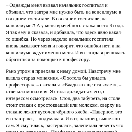
– Однажды меня вызвал начальник госпиталя и
объявил, что завтра мне нужно быть на консилиуме в
соседнем госпитале. В соседнем госпитале, на
консилиуме?! А у меня врачебного стажа всего 3 года.
Я так ему и сказала, и добавила, что здесь явно какая-
то ошибка. Но через неделю начальник госпиталя
вновь вызывает меня и говорит, что ошибки нет, и на
консилиуме ждут именно меня. И вот тогда я решилась
обратиться за помощью к профессору.
Рано утром я приехала к нему домой. Навстречу мне
вышла старая монахиня. «Я хотела бы увидеть
профессора», – сказала я. «Владыка еще отдыхает», –
отвечала монахиня. Я стала дожидаться его, с
интересом осмотрелась. Стол, два табурета, на столе
стоит стакан с простоквашей или молоком, сверху на
стакане лежит кусочек чёрного хлеба. «Наверное, это
его завтрак», – подумала я. И вот, наконец, вышел он
сам. Я смутилась, растерялась, залепетала невесть что,
зачем-то спросила: «Профессор, вы меня помните?»