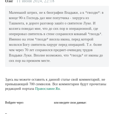
11 июня 2024, 22:18
Олег
Маленький штрих, не к биографии Владыки, а к *гвоздю*: в
конце 90-х Господь дал мне попутчика - хирурга из
Ташкента, в дороге разговор зашёл о святителе Луке. И
коллега поведал мне, что до сих пор в операционной, где
оперировал святитель в стене сохранился кованый *гвоздь*.
Именно на этом *гвозде* висела икона, перед которой
молился Богу святитель-хирург перед операцией. Т.е. более
чем через 70 лет сохранился предмет-очевидец трудов
Владыки Луки. Вполне возможно, что *гвоздь* от иконы до
сих пор на прежнем месте.
Здесь вы можете оставить к данной статье свой комментарий, не
превышающий 700 символов. Все комментарии будут прочитаны
редакцией портала
Православие.Ru
.
Войдите через
или введите свои данные: