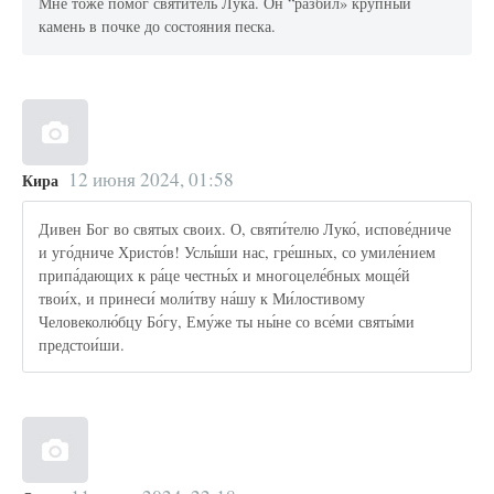
Мне тоже помог святитель Лука. Он “разбил» крупный
камень в почке до состояния песка.
12 июня 2024, 01:58
Кира
Дивен Бог во святых своих. О, святи́телю Луко́, испове́дниче
и уго́дниче Христо́в! Услы́ши нас, гре́шных, со умиле́нием
припа́дающих к ра́це честны́х и многоцеле́бных моще́й
твои́х, и принеси́ моли́тву на́шу к Ми́лостивому
Человеколю́бцу Бо́гу, Ему́же ты ны́не со все́ми святы́ми
предстои́ши.