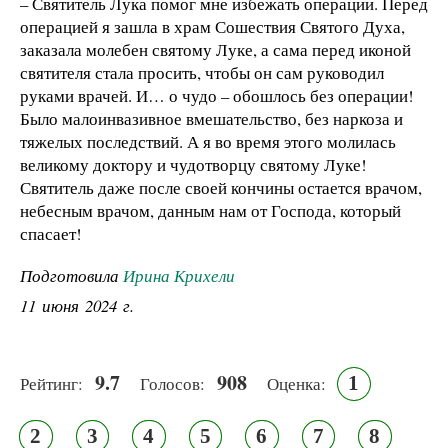
– Святитель Лука помог мне избежать операции. Перед
операцией я зашла в храм Сошествия Святого Духа,
заказала молебен святому Луке, а сама перед иконой
святителя стала просить, чтобы он сам руководил
руками врачей. И… о чудо – обошлось без операции!
Было малоинвазивное вмешательство, без наркоза и
тяжелых последствий. А я во время этого молилась
великому доктору и чудотворцу святому Луке!
Святитель даже после своей кончины остается врачом,
небесным врачом, данным нам от Господа, который
спасает!
Подготовила
Ирина Крихели
11 июня 2024 г.
9.7
908
1
Рейтинг:
Голосов:
Оценка:
2
3
4
5
6
7
8