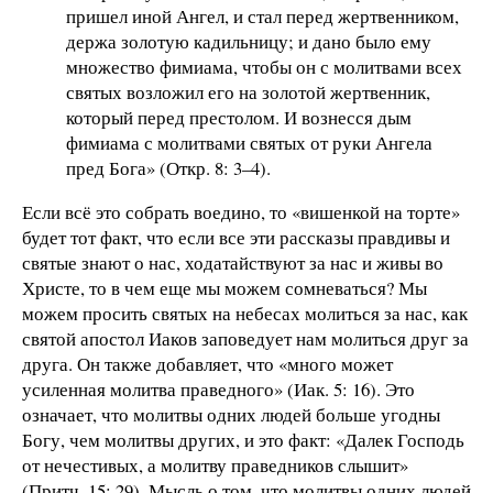
пришел иной Ангел, и стал перед жертвенником,
держа золотую кадильницу; и дано было ему
множество фимиама, чтобы он с молитвами всех
святых возложил его на золотой жертвенник,
который перед престолом. И вознесся дым
фимиама с молитвами святых от руки Ангела
пред Бога» (Откр. 8: 3–4).
Если всё это собрать воедино, то «вишенкой на торте»
будет тот факт, что если все эти рассказы правдивы и
святые знают о нас, ходатайствуют за нас и живы во
Христе, то в чем еще мы можем сомневаться? Мы
можем просить святых на небесах молиться за нас, как
святой апостол Иаков заповедует нам молиться друг за
друга. Он также добавляет, что «много может
усиленная молитва праведного» (Иак. 5: 16). Это
означает, что молитвы одних людей больше угодны
Богу, чем молитвы других, и это факт: «Далек Господь
от нечестивых, а молитву праведников слышит»
(Притч. 15: 29). Мысль о том, что молитвы одних людей