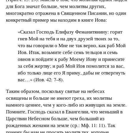
для Бога значат больше, чем молитвы других,
многократно отражена в Священном Писании, но один
конкретный пример мы находим в книге Иова:
«Сказал Господь Елифазу Феманитянину: горит
гнев Мой на тебя и на двух друзей твоих за то,
что вы говорили о Мне не так верно, как раб Мой
Иов. Итак, возьмите себе семь тельцов и семь
овнов и пойдите к рабу Моему Иову и принесите
за себя жертву; и раб Мой Иов помолится за вас,
ибо только лице его Я приму, дабы не отвергнуть
вас…» (Иов. 42: 7–8).
Таким образом, поскольку святые на небесах
освящены и больше не имеют греха, их молитвы
намного ценнее, чем у кого-либо из живущих на земле.
Помните, Господь сказал в Евангелии, что меньший в
Царствии Небесном больше, чем больший из
рожденных женами на земле (ср.: Мф. 11: 11). Так
почему бы нам не просить молитв тех, которые