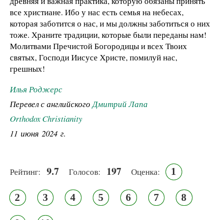
древняя и важная практика, которую обязаны принять
все христиане. Ибо у нас есть семья на небесах,
которая заботится о нас, и мы должны заботиться о них
тоже. Храните традиции, которые были переданы нам!
Молитвами Пречистой Богородицы и всех Твоих
святых, Господи Иисусе Христе, помилуй нас,
грешных!
Илья Роджерс
Перевел с английского
Дмитрий Лапа
Orthodox Christianity
11 июня 2024 г.
9.7
197
1
Рейтинг:
Голосов:
Оценка:
2
3
4
5
6
7
8