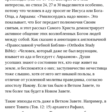
интересна, но стихи 24, 27 и 30 выделяются особенно,
потому что человек в аду просит не Иисуса или Бога-
Отца, а Авраама: «Умилосердись надо мною». Это
показывает, что Бог передает полномочия Своим
святым, и этот рассказ Самого Христа демонстрирует
активное общение этих возлюбленных Богом людей
между собой. Как сказано в аннотации к англоязычной
«Православной учебной Библии» (Orthodox Study
Bible): «Человек, который даже не был верующим,
взывает из ада и беседует с Авраамом». Души
усопших знают о состоянии тех, кто еще живет на
земле, и беспокоятся о них; заступничество нечестивца
тоже слышно, хотя от него нет никакой пользы, в
отличие от усиленной молитвы праведника, согласно
апостолу Иакову. Если так было в Ветхом Завете, то
тем более так будет в Новом Завете.
Такие эпизоды есть даже в Ветхом Завете. Например, в
книге Товита (Тов. 12: 15) архангел Рафаил,