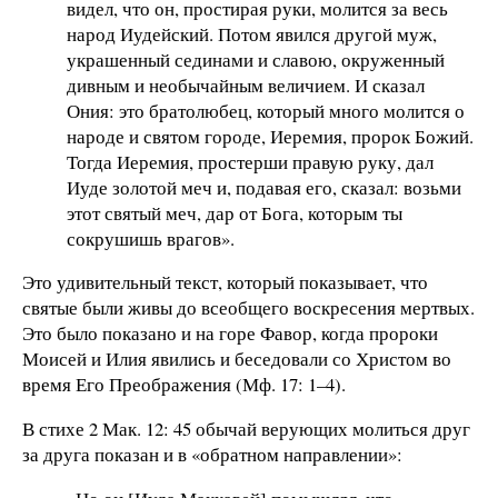
видел, что он, простирая руки, молится за весь
народ Иудейский. Потом явился другой муж,
украшенный сединами и славою, окруженный
дивным и необычайным величием. И сказал
Ония: это братолюбец, который много молится о
народе и святом городе, Иеремия, пророк Божий.
Тогда Иеремия, простерши правую руку, дал
Иуде золотой меч и, подавая его, сказал: возьми
этот святый меч, дар от Бога, которым ты
сокрушишь врагов».
Это удивительный текст, который показывает, что
святые были живы до всеобщего воскресения мертвых.
Это было показано и на горе Фавор, когда пророки
Моисей и Илия явились и беседовали со Христом во
время Его Преображения (Мф. 17: 1–4).
В стихе 2 Мак. 12: 45 обычай верующих молиться друг
за друга показан и в «обратном направлении»: