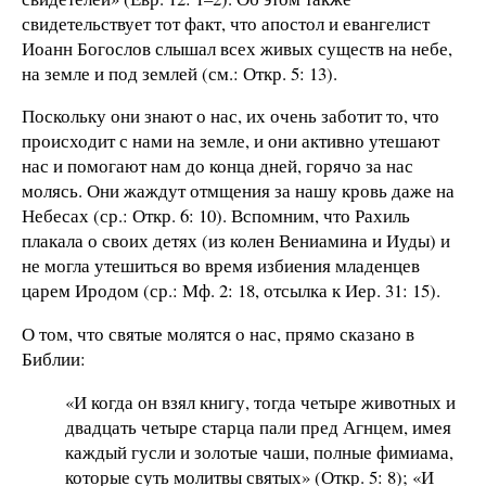
свидетельствует тот факт, что апостол и евангелист
Иоанн Богослов слышал всех живых существ на небе,
на земле и под землей (см.: Откр. 5: 13).
Поскольку они знают о нас, их очень заботит то, что
происходит с нами на земле, и они активно утешают
нас и помогают нам до конца дней, горячо за нас
молясь. Они жаждут отмщения за нашу кровь даже на
Небесах (ср.: Откр. 6: 10). Вспомним, что Рахиль
плакала о своих детях (из колен Вениамина и Иуды) и
не могла утешиться во время избиения младенцев
царем Иродом (ср.: Мф. 2: 18, отсылка к Иер. 31: 15).
О том, что святые молятся о нас, прямо сказано в
Библии:
«И когда он взял книгу, тогда четыре животных и
двадцать четыре старца пали пред Агнцем, имея
каждый гусли и золотые чаши, полные фимиама,
которые суть молитвы святых» (Откр. 5: 8); «И