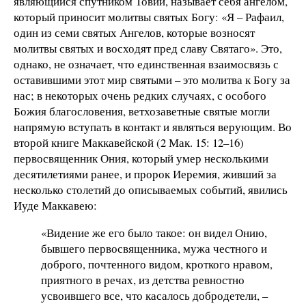
являющийся спутником Товии, называет себя ангелом,
который приносит молитвы святых Богу: «Я – Рафаил,
один из семи святых Ангелов, которые возносят
молитвы святых и восходят пред славу Святаго». Это,
однако, не означает, что единственная взаимосвязь с
оставившими этот мир святыми – это молитва к Богу за
нас; в некоторых очень редких случаях, с особого
Божия благословения, ветхозаветные святые могли
напрямую вступать в контакт и являться верующим. Во
второй книге Маккавейской (2 Мак. 15: 12–16)
первосвященник Ония, который умер несколькими
десятилетиями ранее, и пророк Иеремия, живший за
несколько столетий до описываемых событий, явились
Иуде Маккавею:
«Видение же его было такое: он видел Онию,
бывшего первосвященника, мужа честного и
доброго, почтенного видом, кроткого нравом,
приятного в речах, из детства ревностно
усвоившего все, что касалось добродетели, –