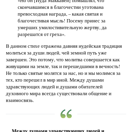
«Но он [Иуда Маккавей] помышлял, что
скончавшимся в благочестии уготована
превосходная награда, – какая святая и
благочестивая мысль! Посему принес за
умерших умилостивительную жертву, да
разрешатся от греха».
В данном стихе отражена давняя иудейская традиция
молиться за души людей, чей земной путь уже
завершен. Это потому, что молитва совершается как
живущими на земле, так и перешедшими в вечность!
Не только святые молятся за нас, но и мы молимся за
тех, кто перешел в мир иной. Между душами
здравствующих людей и душами обитателей
духовного мира всегда существовали общение и
взаимосвязь.
Между душами здравствующих людей и