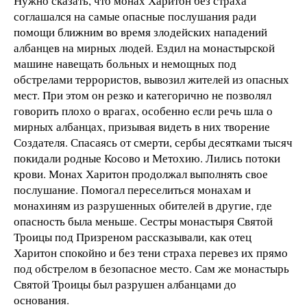
Нужно сказать, что монах Харитон без страха
соглашался на самые опасные послушания ради
помощи ближним во время злодейских нападений
албанцев на мирных людей. Ездил на монастырской
машине навещать больных и немощных под
обстрелами террористов, вывозил жителей из опасных
мест. При этом он резко и категорично не позволял
говорить плохо о врагах, особенно если речь шла о
мирных албанцах, призывая видеть в них творение
Создателя. Спасаясь от смерти, сербы десятками тысяч
покидали родные Косово и Метохию. Лились потоки
крови. Монах Харитон продолжал выполнять свое
послушание. Помогал переселиться монахам и
монахиням из разрушенных обителей в другие, где
опасность была меньше. Сестры монастыря Святой
Троицы под Призреном рассказывали, как отец
Харитон спокойно и без тени страха перевез их прямо
под обстрелом в безопасное место. Сам же монастырь
Святой Троицы был разрушен албанцами до
основания.