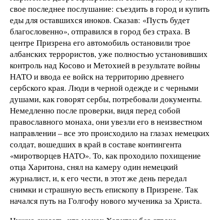
свое последнее послушание: съездить в город и купить
еды для оставшихся иноков. Сказав: «Пусть будет
благословенно», отправился в город без страха. В
центре Призрена его автомобиль остановили трое
албанских террористов, уже полностью установивших
контроль над Косово и Метохией в результате войны
НАТО и ввода ее войск на территорию древнего
сербского края. Люди в черной одежде и с черными
душами, как говорят сербы, потребовали документы.
Немедленно после проверки, видя перед собой
православного монаха, они увезли его в неизвестном
направлении – все это происходило на глазах немецких
солдат, вошедших в край в составе контингента
«миротворцев НАТО». То, как проходило похищение
отца Харитона, снял на камеру один немецкий
журналист, и, к его чести, в этот же день передал
снимки и страшную весть епископу в Призрене. Так
начался путь на Голгофу нового мученика за Христа.