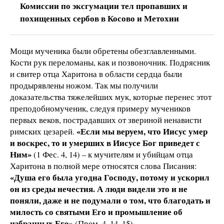
Комиссии по эксгумации тел пропавших и
похищенных сербов в Косово и Метохии
Мощи мученика были обретены обезглавленными.
Кости рук переломаны, как и позвоночник. Подрясник
и свитер отца Харитона в области сердца были
продырявлены ножом. Так мы получили
доказательства тяжелейших мук, которые перенес этот
преподобномученик, следуя примеру мучеников
первых веков, пострадавших от звериной ненависти
«Если мы веруем, что Иисус умер
римских цезарей.
и воскрес, то и умерших в Иисусе Бог приведет с
Ним»
(1 Фес. 4, 14) – к мучителям и убийцам отца
Харитона в полной мере относятся слова Писания:
«Душа его была угодна Господу, потому и ускорил
он из среды нечестия. А люди видели это и не
поняли, даже и не подумали о том, что благодать и
милость со святыми Его и промышление об
избранных Его»
(Прем. 4, 14–15).