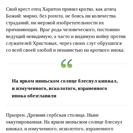
Свой крест отец Харитон принял кротко, как агнец
Божий: мирно, без ропота, не боясь ни количества
страданий, ни мерзкой изобретательности их
причиняющих. Враг рода человеческого, постоянно
ведущий невидимую, а часто и видимую войну против
служителей Христовых, через своих слуг обрушился
со всей своей злобой и ненавистью на кроткого инока.
На ярком июньском солнце блеснул кинжал,
и измученного, исколотого, израненного
инока обезглавили
Призрен. Древняя сербская столица. Ныне
оккупированная. На ярком июньском солнце блеснул
кинжал, и измученного, исколотого, израненного