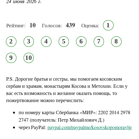
24 июня 2026 г.
10
439
1
Рейтинг:
Голосов:
Оценка:
2
3
4
5
6
7
8
9
10
P.S. Дорогие братья и сестры, мы помогаем косовским
сербам и храмам, монастырям Косова и Метохии. Если у
вас есть возможность и желание оказать помощь, то
пожертвование можно перечислить:
по номеру карты Сбербанка «МИР»: 2202 2014 2978
2747 (получатель: Петр Михайлович Д.)
через PayPal:
paypal.com/paypalme/kosovskopomoravlje