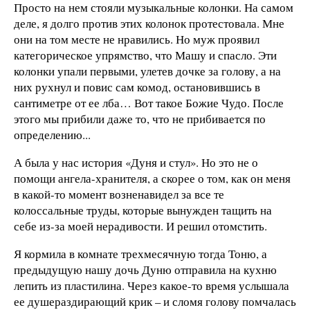
Просто на нем стояли музыкальные колонки. На самом
деле, я долго против этих колонок протестовала. Мне
они на том месте не нравились. Но муж проявил
категорическое упрямство, что Машу и спасло. Эти
колонки упали первыми, улетев дочке за голову, а на
них рухнул и повис сам комод, остановившись в
сантиметре от ее лба… Вот такое Божие Чудо. После
этого мы прибили даже то, что не прибивается по
определению...
А была у нас история «Дуня и стул». Но это не о
помощи ангела-хранителя, а скорее о том, как он меня
в какой-то момент возненавидел за все те
колоссальные труды, которые вынужден тащить на
себе из-за моей нерадивости. И решил отомстить.
Я кормила в комнате трехмесячную тогда Тоню, а
предыдущую нашу дочь Дуню отправила на кухню
лепить из пластилина. Через какое-то время услышала
ее душераздирающий крик – и сломя голову помчалась