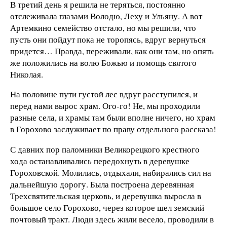
В третий день я решила не теряться, постоянно
отслеживала глазами Володю, Леху и Ульяну. А вот
Артемкино семейство отстало, но мы решили, что
пусть они пойдут пока не торопясь, вдруг вернуться
придется… Правда, переживали, как они там, но опять
же положились на волю Божью и помощь святого
Николая.
На половине пути густой лес вдруг расступился, и
перед нами вырос храм. Ого-го! Не, мы проходили
разные села, и храмы там были вполне ничего, но храм
в Горохово заслуживает по праву отдельного рассказа!
С давних пор паломники Великорецкого крестного
хода останавливались передохнуть в деревушке
Гороховской. Молились, отдыхали, набирались сил на
дальнейшую дорогу. Была построена деревянная
Трехсвятительская церковь, и деревушка выросла в
большое село Горохово, через которое шел земский
почтовый тракт. Люди здесь жили весело, проводили в