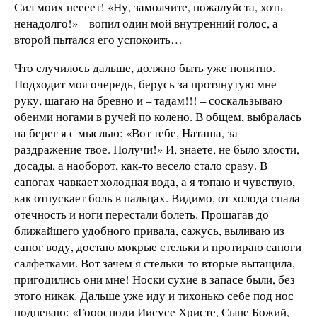
Сил моих неееет! «Ну, замолчите, пожалуйста, хоть
ненадолго!» – вопил один мой внутренний голос, а
второй пытался его успокоить…
Что случилось дальше, должно быть уже понятно.
Подходит моя очередь, берусь за протянутую мне
руку, шагаю на бревно и – тадам!!! – соскальзываю
обеими ногами в ручей по колено. В общем, выбралась
на берег я с мыслью: «Вот тебе, Наташа, за
раздражение твое. Получи!» И, знаете, не было злости,
досады, а наоборот, как-то весело стало сразу. В
сапогах чавкает холодная вода, а я топаю и чувствую,
как отпускает боль в пальцах. Видимо, от холода спала
отечность и ноги перестали болеть. Прошагав до
ближайшего удобного привала, сажусь, выливаю из
сапог воду, достаю мокрые стельки и протираю сапоги
салфетками. Вот зачем я стельки-то вторые вытащила,
пригодились они мне! Носки сухие в запасе были, без
этого никак. Дальше уже иду и тихонько себе под нос
подпеваю: «Гооосподи Иисусе Христе, Сыне Божий,