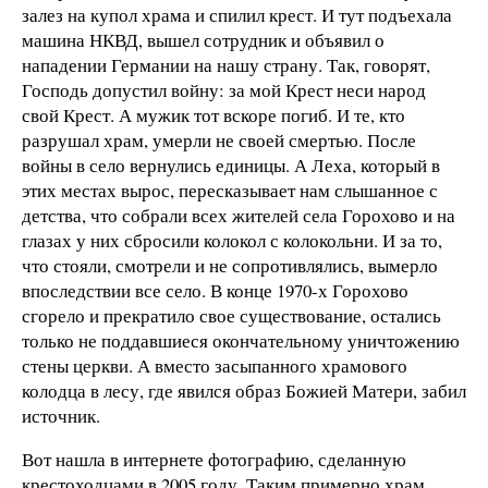
залез на купол храма и спилил крест. И тут подъехала
машина НКВД, вышел сотрудник и объявил о
нападении Германии на нашу страну. Так, говорят,
Господь допустил войну: за мой Крест неси народ
свой Крест. А мужик тот вскоре погиб. И те, кто
разрушал храм, умерли не своей смертью. После
войны в село вернулись единицы. А Леха, который в
этих местах вырос, пересказывает нам слышанное с
детства, что собрали всех жителей села Горохово и на
глазах у них сбросили колокол с колокольни. И за то,
что стояли, смотрели и не сопротивлялись, вымерло
впоследствии все село. В конце 1970-х Горохово
сгорело и прекратило свое существование, остались
только не поддавшиеся окончательному уничтожению
стены церкви. А вместо засыпанного храмового
колодца в лесу, где явился образ Божией Матери, забил
источник.
Вот нашла в интернете фотографию, сделанную
крестоходцами в 2005 году. Таким примерно храм