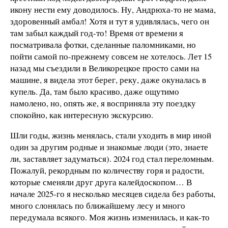
икону нести ему доводилось. Ну, Андрюха-то не мама,
здоровенный амбал! Хотя и тут я удивлялась, чего он
там забыл каждый год-то! Время от времени я
посматривала фотки, сделанные паломниками, но
пойти самой по-прежнему совсем не хотелось. Лет 15
назад мы съездили в Великорецкое просто сами на
машине, я видела этот берег, реку, даже окуналась в
купель. Да, там было красиво, даже ощутимо
намолено, но, опять же, я восприняла эту поездку
спокойно, как интересную экскурсию.
Шли годы, жизнь менялась, стали уходить в мир иной
один за другим родные и знакомые люди (это, знаете
ли, заставляет задуматься). 2024 год стал переломным.
Пожалуй, рекордным по количеству горя и радости,
которые сменяли друг друга калейдоскопом… В
начале 2025-го я несколько месяцев сидела без работы,
много слонялась по ближайшему лесу и много
передумала всякого. Моя жизнь изменилась, и как-то