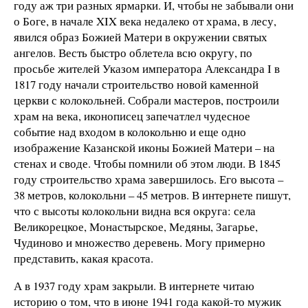
году аж три разных ярмарки. И, чтобы не забывали они
о Боге, в начале XIX века недалеко от храма, в лесу,
явился образ Божией Матери в окружении святых
ангелов. Весть быстро облетела всю округу, по
просьбе жителей Указом императора Александра I в
1817 году начали строительство новой каменной
церкви с колокольней. Собрали мастеров, построили
храм на века, иконописец запечатлел чудесное
событие над входом в колокольню и еще одно
изображение Казанской иконы Божией Матери – на
стенах и своде. Чтобы помнили об этом люди. В 1845
году строительство храма завершилось. Его высота –
38 метров, колокольни – 45 метров. В интернете пишут,
что с высоты колокольни видна вся округа: села
Великорецкое, Монастырское, Медяны, Загарье,
Чудиново и множество деревень. Могу примерно
представить, какая красота.
А в 1937 году храм закрыли. В интернете читаю
историю о том, что в июне 1941 года какой-то мужик