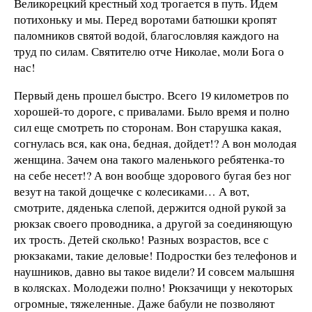
Великорецкий крестный ход трогается в путь. Идем
потихоньку и мы. Перед воротами батюшки кропят
паломников святой водой, благословляя каждого на
труд по силам. Святителю отче Николае, моли Бога о
нас!
Первый день прошел быстро. Всего 19 километров по
хорошей-то дороге, с привалами. Было время и полно
сил еще смотреть по сторонам. Вон старушка какая,
согнулась вся, как она, бедная, дойдет!? А вон молодая
женщина. Зачем она такого маленького ребятенка-то
на себе несет!? А вон вообще здорового бугая без ног
везут на такой дощечке с колесиками… А вот,
смотрите, дяденька слепой, держится одной рукой за
рюкзак своего проводника, а другой за соединяющую
их трость. Детей сколько! Разных возрастов, все с
рюкзаками, такие деловые! Подростки без телефонов и
наушников, давно вы такое видели? И совсем малышня
в колясках. Молодежи полно! Рюкзачищи у некоторых
огромные, тяжеленные. Даже бабули не позволяют