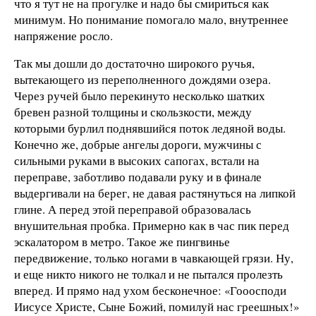
что я тут не на прогулке и надо бы смириться как
минимум. Но понимание помогало мало, внутреннее
напряжение росло.
Так мы дошли до достаточно широкого ручья,
вытекающего из переполненного дождями озера.
Через ручей было перекинуто несколько шатких
бревен разной толщины и скользкости, между
которыми бурлил поднявшийся поток ледяной воды.
Конечно же, добрые ангелы дороги, мужчины с
сильными руками в высоких сапогах, встали на
переправе, заботливо подавали руку и в финале
выдергивали на берег, не давая растянуться на липкой
глине. А перед этой переправой образовалась
внушительная пробка. Примерно как в час пик перед
эскалатором в метро. Такое же пингвинье
передвижение, только ногами в чавкающей грязи. Ну,
и еще никто никого не толкал и не пытался пролезть
вперед. И прямо над ухом бесконечное: «Гооосподи
Иисусе Христе, Сыне Божий, помилуй нас греешных!»