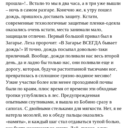
прошла»!.. Встали-то мы в два часа, а в три уже вышли
– ночь в самом разгаре. Конечно же, к утру пошел
дождь, пришлось доставать защиту. Кстати,
современные технологичные защитные пленки-одеяла
оказались очень кстати, места занимали мало,
защищали отлично. Первый большой привал был в
Загарье. Леха пророчит: «В Загарье ВСЕГДА бывает
дождь!» И точно, дождь посыпал довольно-таки
приличный. Вообще, дожди поливали нас весь второй
день, да и ладно бы только нас, они поливали еще и
дорогу, которая, будучи растоптанной тысячами ног,
превратилась в сплошное грязно-водяное месиво!
Узкие участки более или менее проходимой почвы
были по краям, плюс время от времени эти обходные
тропки углублялись в лес. Предупрежденная
опытными спутниками, я вышла из Бобино сразу в
сапогах. С двойными стельками для мягкости. Нет, я не
натерла мозолей, но к обеду пальцы оказались
«намяты», и каждый шаг стал отдаваться тупой болью,
как будто нажимают на синяк. Дай, думаю, одну