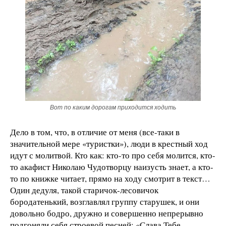
Вот по каким дорогам приходится ходить
Дело в том, что, в отличие от меня (все-таки в
значительной мере «туристки»), люди в крестный ход
идут с молитвой. Кто как: кто-то про себя молится, кто-
то акафист Николаю Чудотворцу наизусть знает, а кто-
то по книжке читает, прямо на ходу смотрит в текст…
Один дедуля, такой старичок-лесовичок
бородатенький, возглавлял группу старушек, и они
довольно бодро, дружно и совершенно непрерывно
подгоняли себя строевой песней: «Слава Тебе,