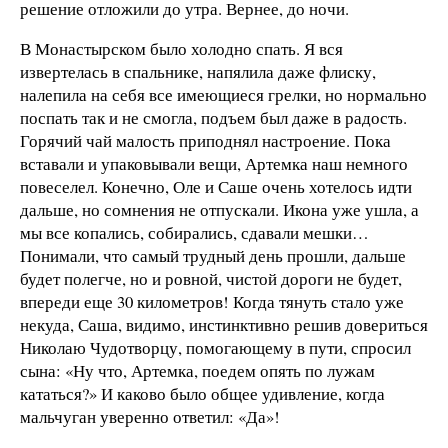
решение отложили до утра. Вернее, до ночи.
В Монастырском было холодно спать. Я вся
извертелась в спальнике, напялила даже флиску,
налепила на себя все имеющиеся грелки, но нормально
поспать так и не смогла, подъем был даже в радость.
Горячий чай малость приподнял настроение. Пока
вставали и упаковывали вещи, Артемка наш немного
повеселел. Конечно, Оле и Саше очень хотелось идти
дальше, но сомнения не отпускали. Икона уже ушла, а
мы все копались, собирались, сдавали мешки…
Понимали, что самый трудный день прошли, дальше
будет полегче, но и ровной, чистой дороги не будет,
впереди еще 30 километров! Когда тянуть стало уже
некуда, Саша, видимо, инстинктивно решив довериться
Николаю Чудотворцу, помогающему в пути, спросил
сына: «Ну что, Артемка, поедем опять по лужам
кататься?» И каково было общее удивление, когда
мальчуган уверенно ответил: «Да»!