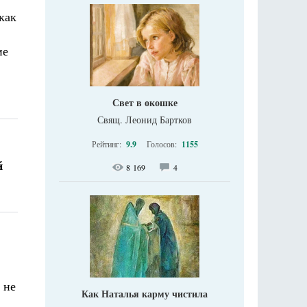
как
ие
Свет в окошке
Свящ. Леонид Бартков
Рейтинг:
9.9
Голосов:
1155
й
8 169
4
 не
Как Наталья карму чистила