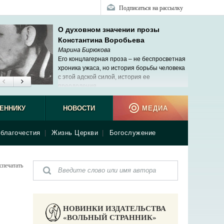
Подписаться на рассылку
О духовном значении прозы
Константина Воробьева
Марина Бирюкова
Его концлагерная проза – не беспросветная
хроника ужаса, но история борьбы человека
с этой адской силой, история ее
преодоления.
ЕННИКУ
НОВОСТИ
МЕДИА
благочестия
|
Жизнь Церкви
|
Богослужение
спечатать
НОВИНКИ ИЗДАТЕЛЬСТВА
«ВОЛЬНЫЙ СТРАННИК»