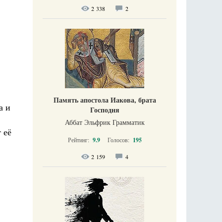
2 338
2
Память апостола Иакова, брата
а и
Господня
Аббат Эльфрик Грамматик
 её
Рейтинг:
9.9
Голосов:
195
2 159
4
в