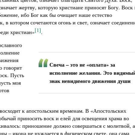
значает жертву, которую христиане приносят Богу. Воск 
ожение, ибо Бог как бы очищает наше естество
, в котором сочетаются огонь и свет, означает соединен
[1]
реди христиан»
.
ославного
полнение
вижения
Свеча – это не «оплата» за
о говорит
исполнение желания. Это видимы
оск. Пусть
знак невидимого движения души
пусть моя
отов
восходит к апостольским временам. В «Апостольских
обычай приносить воск и елей для освещения храма во
кивалось: приношение должно совершаться с молитвой, а
оны – икона не нуждается в физическом свете, она сама