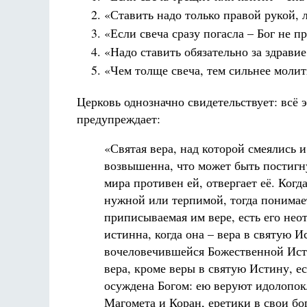
«Ставить надо только правой рукой, л
«Если свеча сразу погасла – Бог не п
«Надо ставить обязательно за здравие
«Чем толще свеча, тем сильнее молит
Церковь однозначно свидетельствует: всё 
предупреждает:
«Святая вера, над которой смеялись 
возвышенна, что может быть постигн
мира противен ей, отвергает её. Ког
нужной или терпимой, тогда понимает
приписываемая им вере, есть его нео
истинна, когда она – вера в святую И
вочеловечившейся Божественной Ист
вера, кроме веры в святую Истину, ес
осуждена Богом: ею веруют идолопок
Магомета и Коран, еретики в свои бо