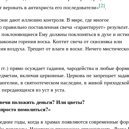
[2]
 веровать в антихриста его последователи»
.
они дают иллюзию контроля. В мире, где многое
о правильно поставленная свеча «гарантирует» результат
 и поклоняющиеся Ему должны поклоняться в духе и исти
законам горения воска. Коптит свеча от сквозняка или
ия воздуха. Трещит от влаги в воске. Ничего мистическо
 гг.) прямо осуждает гадания, чародейства и любые форм
дметам, включая церковные. Церковь не запрещает задав
ангелии, в святоотеческом наследии, в живой приходско
 передающихся из уст в уста.
свечи положить деньги? Или цветы?
просто помолиться?»
ледние годы, когда в храмах появляются современные фо
йн-переводы. Некоторые прихожане спрашивают: «Разве 