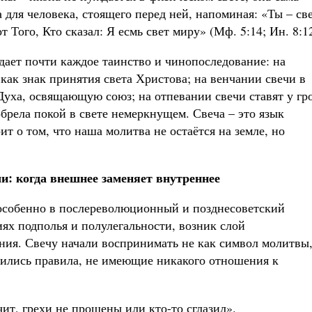
 для человека, стоящего перед ней, напоминая: «Ты – св
 Того, Кто сказал: Я есмь свет миру» (Мф. 5:14; Ин. 8:12
дает почти каждое таинство и чинопоследование: на
ак знак принятия света Христова; на венчании свечи в
Духа, освящающую союз; на отпевании свечи ставят у гр
брела покой в свете немеркнущем. Свеча – это язык
т о том, что наша молитва не остаётся на земле, но
и: когда внешнее заменяет внутреннее
 особенно в послереволюционный и позднесоветский
иях подполья и полулегальности, возник слой
ния. Свечу начали воспринимать не как символ молитвы,
вились правила, не имеющие никакого отношения к
чит, грехи не прощены или кто-то сглазил».