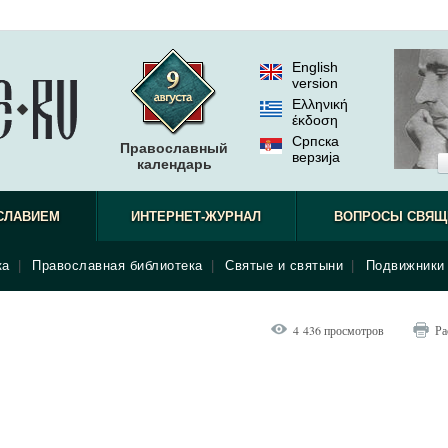
English
version
Ελληνική
έκδοση
Српска
Православный
верзиjа
календарь
СЛАВИЕМ
ИНТЕРНЕТ-ЖУРНАЛ
ВОПРОСЫ СВЯЩ
ка
|
Православная библиотека
|
Святые и святыни
|
Подвижники 
4 436 просмотров
Ра