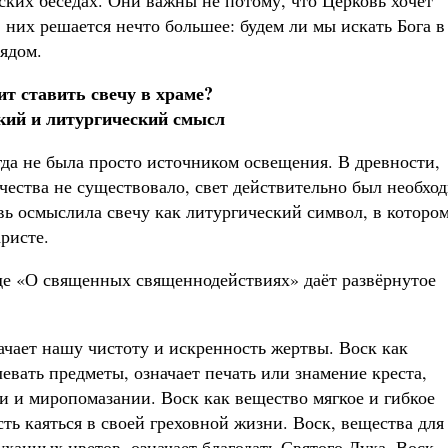
ских беседах. Они важны не потому, что Церковь хочет
в них решается нечто большее: будем ли мы искать Бога в
ядом.
ит ставить свечу в храме?
кий и литургический смысл
да не была просто источником освещения. В древности,
ичества не существовало, свет действительно был необхо
вь осмыслила свечу как литургический символ, в которо
ристе.
де «О священных священнодействиях» даёт развёрнутое
ачает нашу чистоту и искренность жертвы. Воск как
евать предметы, означает печать или знамение креста,
ии и миропомазании. Воск как вещество мягкое и гибкое
ть каяться в своей греховной жизни. Воск, вещества для
уханных цветов, означает благодать Святого Духа. Воск,