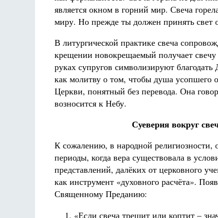
является окном в горний мир. Свеча горела
миру. Но прежде ты должен принять свет от
В литургической практике свеча сопровож
крещении новокрещаемый получает свечу к
руках супругов символизируют благодать 
как молитву о том, чтобы душа усопшего о
Церкви, понятный без перевода. Она говори
возносится к Небу.
Суеверия вокруг свеч
К сожалению, в народной религиозности,
периоды, когда вера существовала в услов
представлений, далёких от церковного уче
как инструмент «духовного расчёта». Поя
Священному Преданию:
«Если свеча трещит или коптит – зна