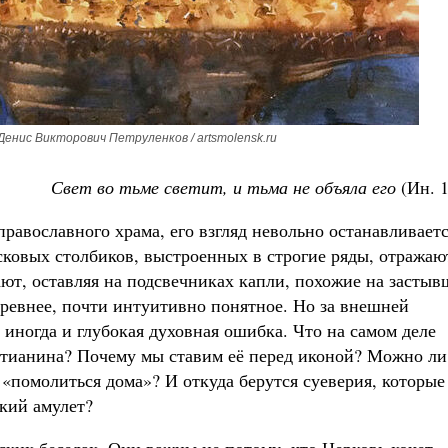
Денис Викторович Петруленков / artsmolensk.ru
Свет во тьме светит, и тьма не объяла его
(Ин. 1
православного храма, его взгляд невольно останавливает
ковых столбиков, выстроенных в строгие ряды, отражаю
ают, оставляя на подсвечниках капли, похожие на застыв
 древнее, почти интуитивно понятное. Но за внешней
 иногда и глубокая духовная ошибка. Что на самом деле
истианина? Почему мы ставим её перед иконой? Можно ли
 «помолиться дома»? И откуда берутся суеверия, которые
кий амулет?