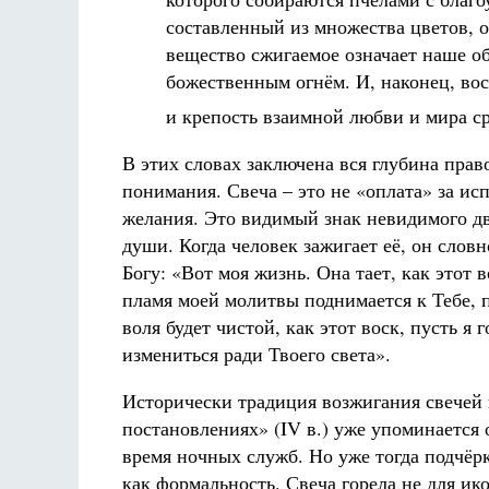
составленный из множества цветов, о
вещество сжигаемое означает наше об
божественным огнём. И, наконец, воск
и крепость взаимной любви и мира с
В этих словах заключена вся глубина прав
понимания. Свеча – это не «оплата» за ис
желания. Это видимый знак невидимого д
души. Когда человек зажигает её, он словн
Богу: «Вот моя жизнь. Она тает, как этот в
пламя моей молитвы поднимается к Тебе, 
воля будет чистой, как этот воск, пусть я г
измениться ради Твоего света».
Исторически традиция возжигания свечей 
постановлениях» (IV в.) уже упоминается 
время ночных служб. Но уже тогда подчёр
как формальность. Свеча горела не для ик