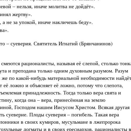
евой – нельзя, иначе молитва не дойдёт».
ринял жертву».
, а не за упокой, иначе накличешь беду».
ва».
это – суеверия. Святитель Игнатий (Брянчанинов)
и смеются рационалисты, называя её слепой, столько тонк
ута и преподана только одним духовным разумом. Разум
да же по какой-нибудь материальной необходимости найдёт
 её ложно и объясняет её ложно, потому что слепота,
тъемлемая принадлежность. Тогда только вера свята и
стину, когда она – вера, принесённая на землю
иной, Господом нашим Иисусом Христом. Всякая другая
ть суеверие. Плоды суеверия – погибель. Такая вера
лонники в своих кумиров, мусульмане в лжепророка
гохульные догматы и в своих ересиархов, рационалисты 