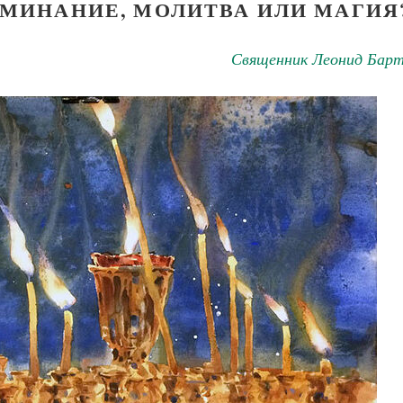
ОМИНАНИЕ, МОЛИТВА ИЛИ МАГИЯ
Священник Леонид Барт
ученик Георгий Победоносец. Научись у
святого
Роман Котов
Чего ждет от нас Бог. 10 заповедей
Святитель Николай Сербс