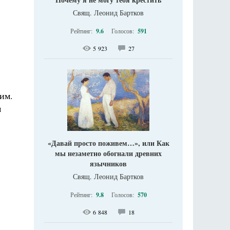
Свящ. Леонид Бартков
Рейтинг:
9.6
Голосов:
591
5 923
27
дим.
м
«Давай просто поживем…», или Как
мы незаметно обогнали древних
язычников
Свящ. Леонид Бартков
Рейтинг:
9.8
Голосов:
570
6 848
18