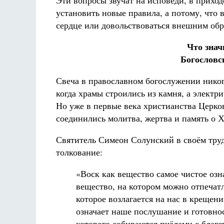
Эти вопросы звучат на исповеди, в приход
установить новые правила, а потому, что 
сердце или довольствоваться внешним обр
Что знач
Богословс
Свеча в православном богослужении никог
когда храмы строились из камня, а электр
Но уже в первые века христианства Церко
соединились молитва, жертва и память о Х
Святитель Симеон Солунский в своём тру
толкование:
«Воск как вещество самое чистое озн
вещество, на котором можно отпечатл
которое возлагается на нас в крещен
означает наше послушание и готовнос
которого собираются пчёлами с благо