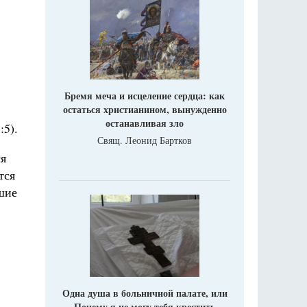
Бремя меча и исцеление сердца: как
остаться христианином, вынужденно
останавливая зло
:5).
Свящ. Леонид Бартков
ся
тся
шие
Одна душа в больничной палате, или
Почему я не могу тебя крестить