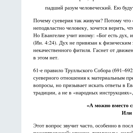
падший разум человеческий. Ею будут
Почему суеверия так живучи? Потому что 
неподвластно человеку, хочется верить, чт
Но Евангелие учит иному: «Бог есть дух,
(Ин. 4:24). Дух не привязан к физическим 
некачественного фитиля. Гаснет от движен
в этом нет.
61-е правило Трулльского Собора (691–692
суеверного отношения к материальным пре
вопросы, но призывает искать ответы в Ев
традиции, а не в «народных инструкциях»,
«А можно вместо 
Или 
Этот вопрос звучит часто, особенно в пос
пожертвований: кружки, терминалы, онла