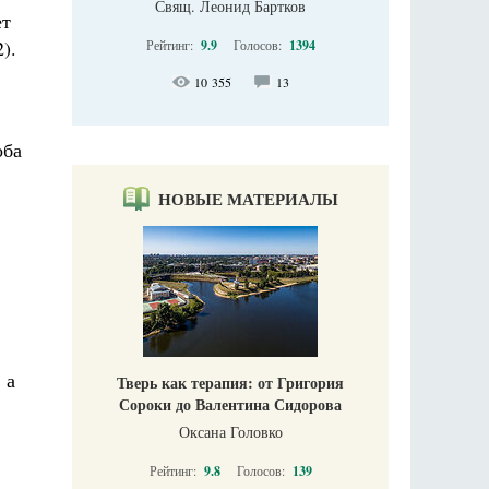
Свящ. Леонид Бартков
ет
).
Рейтинг:
9.9
Голосов:
1394
10 355
13
оба
НОВЫЕ МАТЕРИАЛЫ
 а
Тверь как терапия: от Григория
Сороки до Валентина Сидорова
Оксана Головко
Рейтинг:
9.8
Голосов:
139