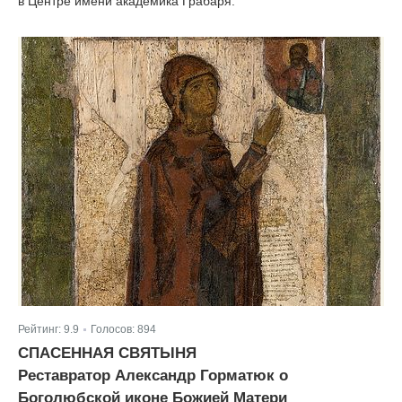
в Центре имени академика Грабаря.
Рейтинг:
9.9
Голосов:
894
|
СПАСЕННАЯ СВЯТЫНЯ
Реставратор Александр Горматюк о
Боголюбской иконе Божией Матери